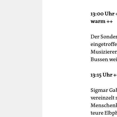
13:00 Uhr 
warm ++
Der Sonder
eingetroff
Musizieren
Bussen wei
13:15 Uhr 
Sigmar Gab
vereinzelt 
Menschenke
teure Elbp