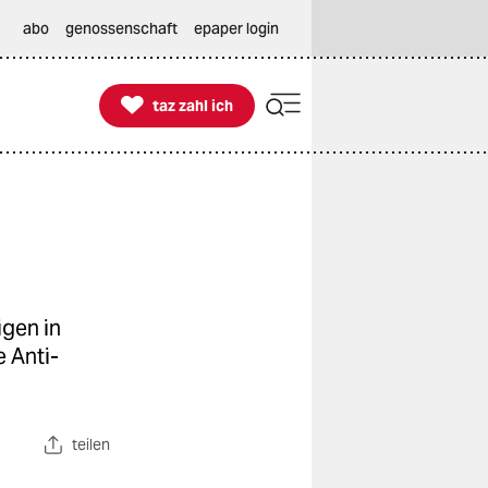
abo
genossenschaft
epaper login

taz zahl ich
taz zahl ich
igen in
e Anti-
teilen