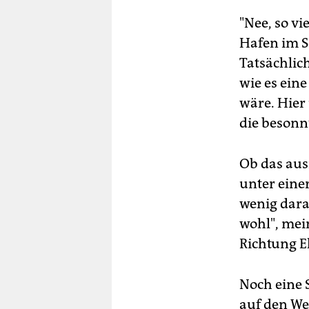
"Nee, so vi
Hafen im S
Tatsächlich
wie es ein
wäre. Hier
die besonn
Ob das ausr
unter eine
wenig daran
wohl", mei
Richtung 
Noch eine 
auf den W