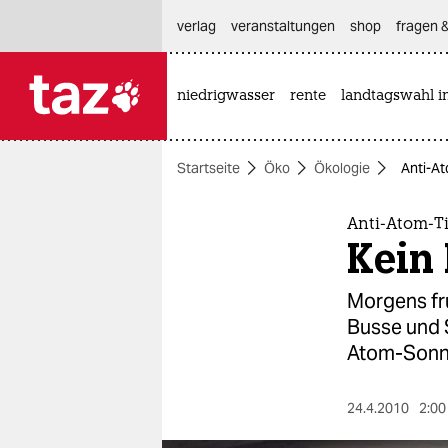
hautnavigation anspringen
hauptinhalt anspringen
footer anspringen
verlag
veranstaltungen
shop
fragen &
niedrigwasser
rente
landtagswahl i

taz zahl ich
taz zahl ich
Startseite
Öko
Ökologie
Anti-At
themen
politik
Anti-Atom-T
Kein 
öko
Morgens frü
gesellschaft
Busse und S
Atom-Sonne 
kultur
sport
24.4.2010
2:00