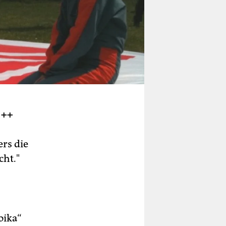
 ++
ers die
cht."
oika“