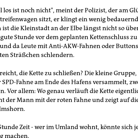
el los ist noch nicht", meint der Polizist, der am G
treifenwagen sitzt, er klingt ein wenig bedauernd
 ist die Kleinstadt an der Elbe längst nicht so übe
e gute Stunde vor dem geplanten Kettenschluss z
 und da Leute mit Anti-AKW-Fahnen oder Buttons
ten Sträßchen schlendern.
eicht, die Kette zu schließen? Die kleine Gruppe, 
r SPD-Fahne am Ende des Hafens versammelt, zwei
. Vor allem: Wo genau verläuft die Kette eigentli
nt der Mann mit der roten Fahne und zeigt auf di
Elmshorn.
Stunde Zeit - wer im Umland wohnt, könnte sich j
eg machen.