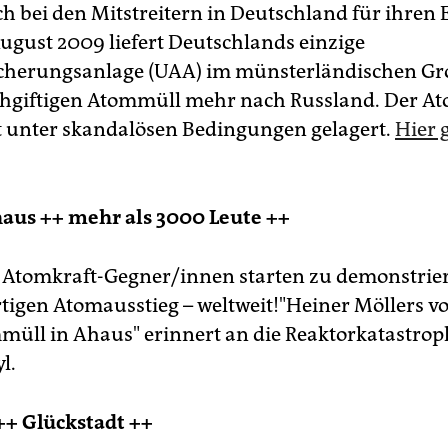
h bei den Mitstreitern in Deutschland für ihren E
August 2009 liefert Deutschlands einzige
cherungsanlage (UAA) im münsterländischen G
chgiftigen Atommüll mehr nach Russland. Der A
 unter skandalösen Bedingungen gelagert.
Hier 
haus ++ mehr als 3000 Leute ++
Atomkraft-Gegner/innen starten zu demonstrier
rtigen Atomausstieg – weltweit!"Heiner Möllers vo
müll in Ahaus" erinnert an die Reaktorkatastrop
l.
++ Glückstadt ++