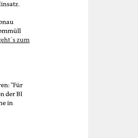
insatz.
ronau
tommüll
geht´s zum
en: "Für
n der BI
he in