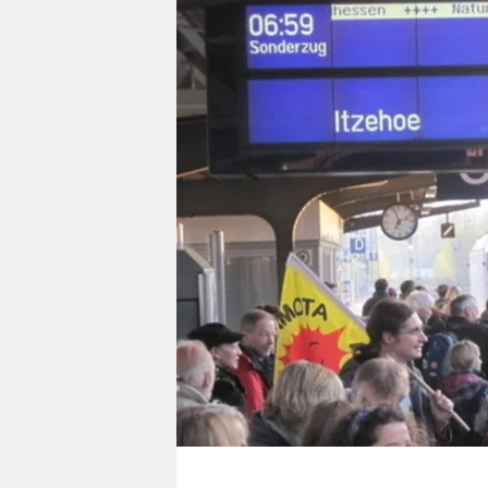
berlin
nord
wahrheit
verlag
verlag
veranstaltungen
shop
fragen & hilfe
unterstützen
abo
genossenschaft