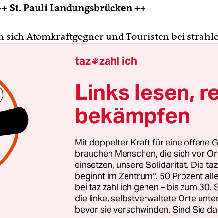
++ St. Pauli Landungsbrücken ++
 sich Atomkraftgegner und Touristen bei strah
n. Seit 13:30 sperrt die Polizei die Strecke ab.
taz
zahl ich

Links lesen, r
bekämpfen
Mit doppelter Kraft für eine offene G
brauchen Menschen, die sich vor O
einsetzen, unsere Solidarität. Die ta
beginnt im Zentrum“. 50 Prozent a
bei taz zahl ich gehen – bis zum 30
die linke, selbstverwaltete Orte unte
bevor sie verschwinden. Sind Sie da