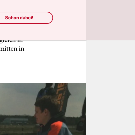
Schon dabei!
gleich in
mitten in