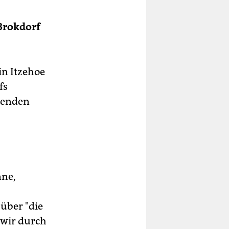
Brokdorf
in Itzehoe
fs
ehenden
nne,
 über "die
 wir durch