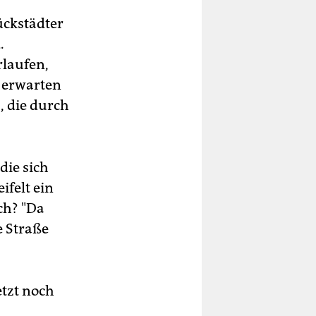
lückstädter
.
rlaufen,
u erwarten
, die durch
die sich
felt ein
ch? "Da
e Straße
etzt noch