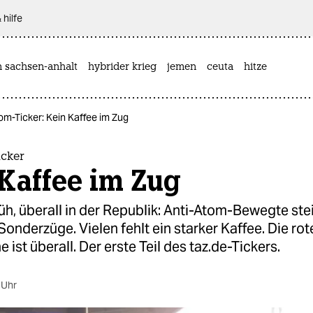
 hilfe
n sachsen-anhalt
hybrider krieg
jemen
ceuta
hitze
om-Ticker: Kein Kaffee im Zug
icker
Kaffee im Zug
h, überall in der Republik: Anti-Atom-Bewegte ste
onderzüge. Vielen fehlt ein starker Kaffee. Die rot
ist überall. Der erste Teil des taz.de-Tickers.
 Uhr