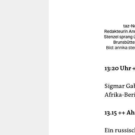
taz-N
Redakteurin An
Stenzel sprang 
Brunsbüttel
Bild: annika ste
13:20 Uhr 
Sigmar Gabr
Afrika-Ber
13.15 ++ A
Ein russis