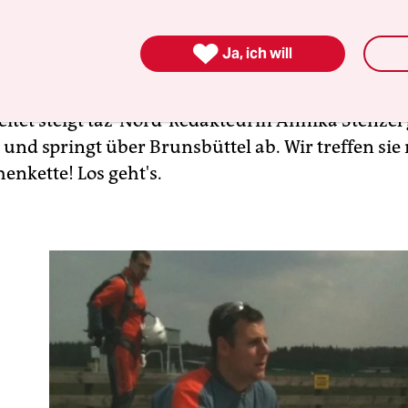

Ja, ich will
++ Fallschirm-Sprung in Brunsbüttel ++
eitet steigt taz-Nord-Redakteurin Annika Stenzel 
 und springt über Brunsbüttel ab. Wir treffen sie 
enkette! Los geht's.