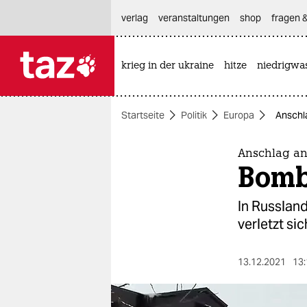
hautnavigation anspringen
hauptinhalt anspringen
footer anspringen
verlag
veranstaltungen
shop
fragen &
krieg in der ukraine
hitze
niedrigwa

taz zahl ich
taz zahl ich
Startseite
Politik
Europa
Anschl
themen
politik
Anschlag a
Bomb
öko
In Russland
gesellschaft
verletzt s
kultur
13.12.2021
13:
sport