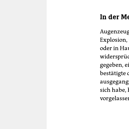
In der M
Au­gen­zeu­
Explosion, 
oder in Ha
widersprü
gegeben, ei
bestätigte 
ausgegange
sich habe, 
vorgelasse