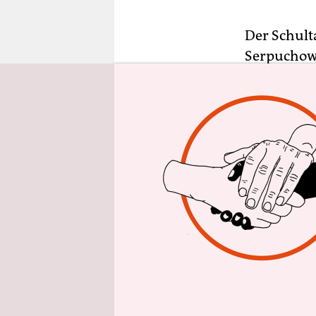
epaper login
Der Schul
Serpuchow,
Moskau, be
neben dem 
privat gefü
Religiöse w
von der ers
sich zu fi
Heilige Ort
Gymnasiast
kannte die 
„höflich zu