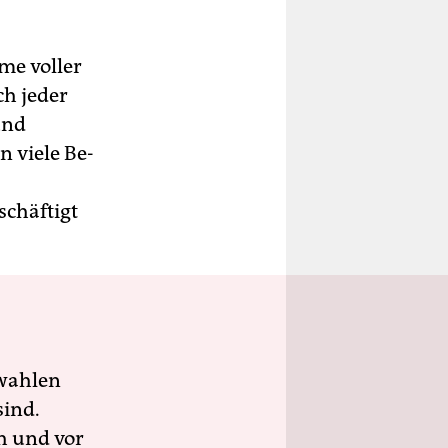
me voller
h jeder
und
 viele Be­
schäftigt
wahlen
sind.
h und vor