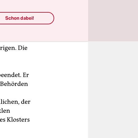
nn viele
shalle
Schon dabei!
senen Tor
r­mitt­le­
e nicht nur
rigen. Die
eendet. Er
e Behörden
ichen, der
klen
es Klosters