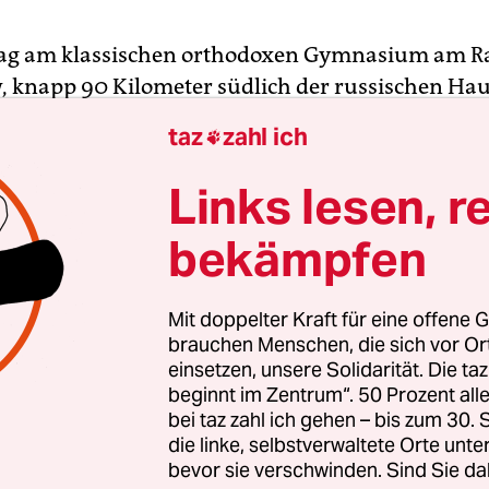
tag am klassischen orthodoxen Gymnasium am R
 knapp 90 Kilometer südlich der russischen Hau
ginnt stets ruhig – mit einem Gebet. Die Schule g
taz
zahl ich

Wladytschny-Frauenkloster der früheren Festung
hrt, an der Spitze steht eine Äbtissin.
Links lesen, r
bekämpfen
ie weltliche Leh­re­r*in­nen bringen hier ihren Schü
ten bis zur elften Klasse bei, „hohe moralische Qu
nden und sich sündiger Wünsche zu enthalten, wie 
Mit doppelter Kraft für eine offene G
hodoxe Kirche lehrt“, so steht es in den „Regeln d
brauchen Menschen, die sich vor O
einsetzen, unsere Solidarität. Die ta
en“. Auch Wladislaw S. kannte die Verhaltensreg
beginnt im Zentrum“. 50 Prozent a
biblischen Gesetze, den Tagesablauf, das stetige 
bei taz zahl ich gehen – bis zum 30
 anderen“ zu sein.
die linke, selbstverwaltete Orte unte
bevor sie verschwinden. Sind Sie da