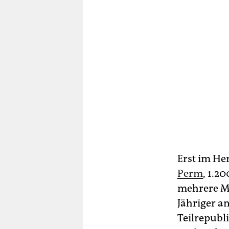
Erst im He
Perm
, 1.2
mehrere Me
Jähriger 
Teilrepubl