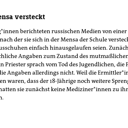
ensa versteckt
g*­in­nen berichteten russischen Medien von einer
nach der sie sich in der Mensa der Schule verstec
usschuhen einfach hinausgelaufen seien. Zunächs
chliche Angaben zum Zustand des mutmaßlichen
n Priester sprach vom Tod des Jugendlichen, die P
die Angaben allerdings nicht. Weil die Er­mitt­le­r*
n waren, dass der 18-Jährige noch weitere Spren
hatten sie zunächst keine Me­di­zi­ne­r*in­nen zu i
n.