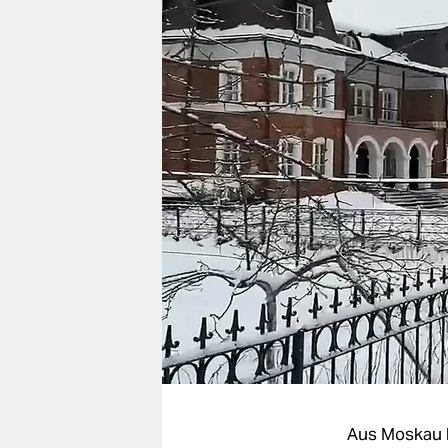
berlin
nord
wahrheit
verlag
verlag
veranstaltungen
shop
fragen & hilfe
unterstützen
abo
genossenschaft
Aus Moskau