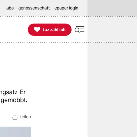
abo
genossenschaft
epaper login

taz zahl ich
taz zahl ich
ngsatz. Er
r gemobbt.
teilen