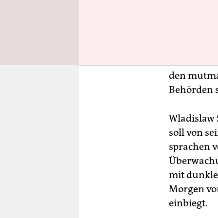
An diesem 
Schü­le­r*i
versammelt
der Schule 
r*in­nen be
den mutmaß
Behörden s
Wladislaw 
soll von se
sprachen vo
Überwachu
mit dunkle
Morgen von
einbiegt.