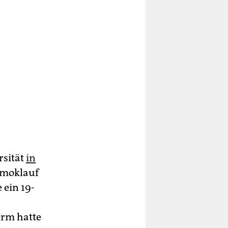
rsität
in
Amoklauf
 ein 19-
erm hatte