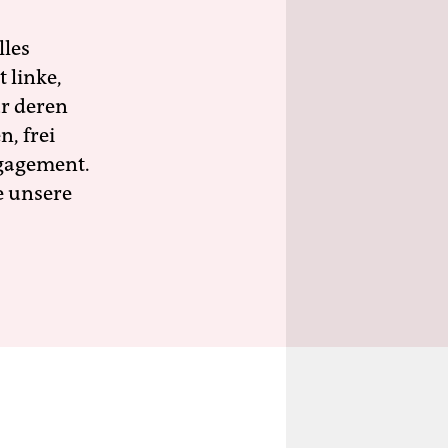
lles
 linke,
ür deren
n, frei
ngagement.
e unsere