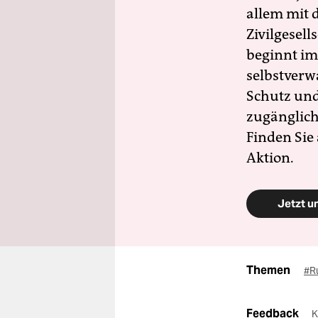
allem mit d
Zivilgesell
beginnt im
selbstverw
Schutz und 
zugänglich
Finden Sie
Aktion.
Jetzt u
Themen
#R
Feedback
K