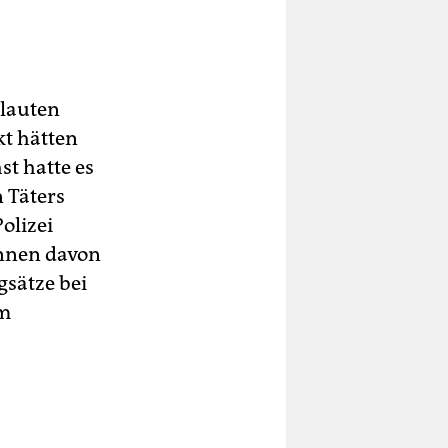
 lauten
kt hätten
t hatte es
 Täters
olizei
in­nen davon
gsätze bei
hm