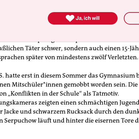
Montagmorgen, als sich kurz vor Unterrichtsbegi
n­nen und Leh­re­r*in­nen zum Gebet in der Eingang

Ja, ich will
 hatten, stand der 18-Jährige vor dem verschlos
– mit selbst gebauter Bombe. So werden es später E
richten. Der Sprengstoff explodierte und verletzt
lichen Täter schwer, sondern auch einen 15-Jäh
prachen später von mindestens zwölf Verletzten.
S. hatte erst in diesem Sommer das Gymnasium b
inen Mit­schü­le­r*in­nen gemobbt worden sein. Di
n „Konflikten in der Schule“ als Tatmotiv.
ngskameras zeigten einen schmächtigen Jugendl
r Jacke und schwarzem Rucksack durch den dun
 Serpuchow läuft und hinter die eisernen Tore d