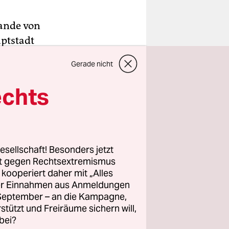
ande von
ptstadt
leich
Gerade nicht
sstadt ist
echts
­le­r*in­nen
alitäten in
es die
esellschaft! Besonders jetzt
es
rt gegen Rechtsextremismus
z kooperiert daher mit „Alles
eln,
ller Einnahmen aus Anmeldungen
Gebot,
. September – an die Kampagne,
rstützt und Freiräume sichern will,
bei?