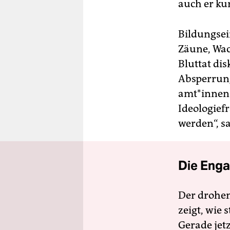
auch er ku
Bildungsei
Zäune, Wac
Bluttat di
Absperrung
am­t*in­ne
Ideologief
werden“, sa
Die Enga
Der drohe
zeigt, wie
Gerade jet