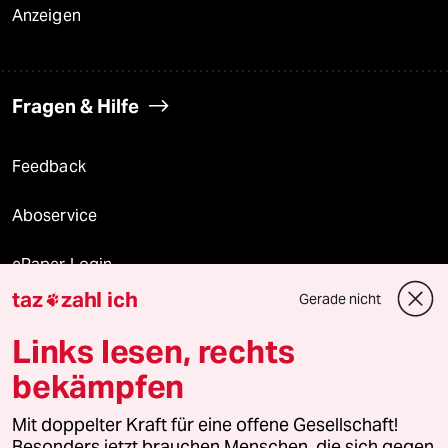
Anzeigen
Fragen & Hilfe
Feedback
Aboservice
ePaper Login
taz
zahl ich
Gerade nicht

Downloads für Abonnierende
Links lesen, rechts
bekämpfen
© 2026 taz Verlags und Vertriebs GmbH
Mit doppelter Kraft für eine offene Gesellschaft!
Alle Rechte vorbehalten. Bei rechtlichen Fragen oder für Genehmigungen
wenden Sie sich bitte an
lizenzen@taz.de
Besonders jetzt brauchen Menschen, die sich gegen