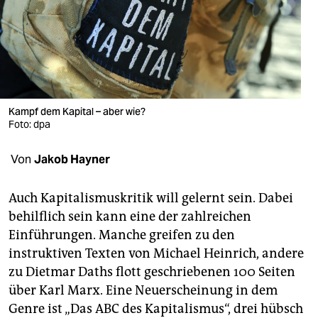
berlin
nord
wahrheit
verlag
Kampf dem Kapital – aber wie?
Foto: dpa
verlag
veranstaltungen
Von
Jakob Hayner
shop
Auch Kapitalismuskritik will gelernt sein. Dabei
fragen & hilfe
behilflich sein kann eine der zahlreichen
Einführungen. Manche greifen zu den
unterstützen
instruktiven Texten von Michael Heinrich, andere
abo
zu Dietmar Daths flott geschriebenen 100 Seiten
über Karl Marx. Eine Neuerscheinung in dem
genossenschaft
Genre ist „Das ABC des Kapitalismus“, drei hübsch