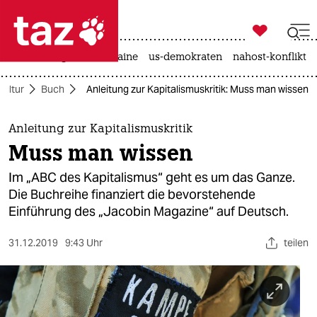

taz zahl ich
hitze
krieg in der ukraine
us-demokraten
nahost-konflikt

taz zahl ich
Kultur
Buch
Anleitung zur Kapitalismuskritik: Muss man wissen
taz zahl ich
themen
Anleitung zur Kapitalismuskritik
Muss man wissen
politik
Im „ABC des Kapitalismus“ geht es um das Ganze.
öko
Die Buchreihe finanziert die bevorstehende
Einführung des „Jacobin Magazine“ auf Deutsch.
gesellschaft
31.12.2019
9:43 Uhr
teilen
kultur
sport