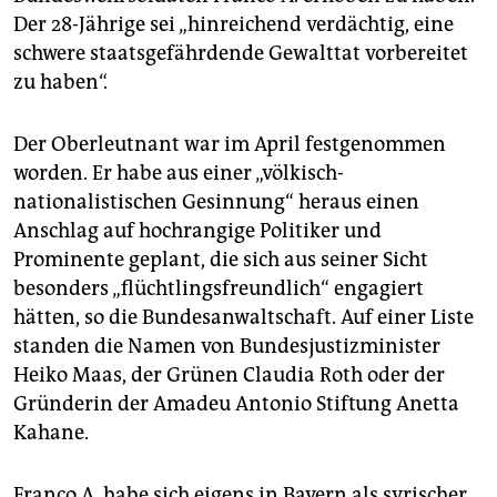
epaper login
Der 28-Jährige sei „hinreichend verdächtig, eine
schwere staatsgefährdende Gewalttat vorbereitet
zu haben“.
Der Oberleutnant war im April festgenommen
worden. Er habe aus einer „völkisch-
nationalistischen Gesinnung“ heraus einen
Anschlag auf hochrangige Politiker und
Prominente geplant, die sich aus seiner Sicht
besonders „flüchtlingsfreundlich“ engagiert
hätten, so die Bundesanwaltschaft. Auf einer Liste
standen die Namen von Bundesjustizminister
Heiko Maas, der Grünen Claudia Roth oder der
Gründerin der Amadeu Antonio Stiftung Anetta
Kahane.
Franco A. habe sich eigens in Bayern als syrischer