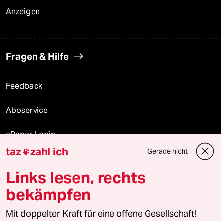
Anzeigen
Fragen & Hilfe
Feedback
Aboservice
ePaper Login
taz
zahl ich
Gerade nicht

Downloads für Abonnierende
Links lesen, rechts
bekämpfen
© 2026 taz Verlags und Vertriebs GmbH
Mit doppelter Kraft für eine offene Gesellschaft!
Alle Rechte vorbehalten. Bei rechtlichen Fragen oder für Genehmigungen
wenden Sie sich bitte an
lizenzen@taz.de