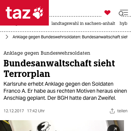

taz zahl ich
niedrigwasser
rente
landtagswahl in sachsen-anhalt
hybri

taz zahl ich
or
Anklage gegen Bundeswehrsoldaten: Bundesanwaltschaft sieht 
taz zahl ich
themen
Anklage gegen Bundeswehrsoldaten
Bundesanwaltschaft sieht
politik
Terrorplan
öko
Karlsruhe erhebt Anklage gegen den Soldaten
Franco A. Er habe aus rechten Motiven heraus einen
gesellschaft
Anschlag geplant. Der BGH hatte daran Zweifel.
kultur
12.12.2017
17:42 Uhr
teilen
sport