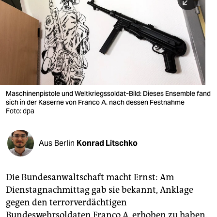
berlin
nord
wahrheit
verlag
verlag
Maschinenpistole und Weltkriegssoldat-Bild: Dieses Ensemble fand
sich in der Kaserne von Franco A. nach dessen Festnahme
veranstaltungen
Foto: dpa
shop
fragen & hilfe
Aus Berlin
Konrad Litschko
unterstützen
Die Bundesanwaltschaft macht Ernst: Am
abo
Dienstagnachmittag gab sie bekannt, Anklage
genossenschaft
gegen den terrorverdächtigen
Bundeswehrsoldaten Franco A. erhoben zu haben.