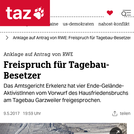

taz zahl ich
hitze
krieg in der ukraine
us-demokraten
nahost-konflikt

taz zahl ich
e!
Anklage auf Antrag von RWE: Freispruch für Tagebau-Besetzer
taz zahl ich
themen
Anklage auf Antrag von RWE
Freispruch für Tagebau-
politik
Besetzer
öko
Das Amtsgericht Erkelenz hat vier Ende-Gelände-
AktivistInnen vom Vorwurf des Hausfriedensbruchs
gesellschaft
am Tagebau Garzweiler freigesprochen.
kultur
9.5.2017
19:59 Uhr
teilen
sport