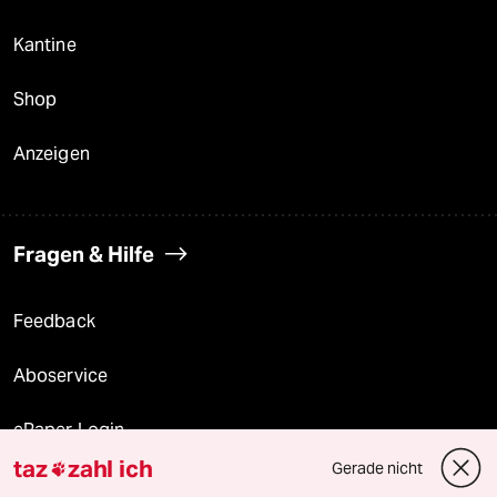
Kantine
Shop
Anzeigen
Fragen & Hilfe
Feedback
Aboservice
ePaper Login
taz
zahl ich
Gerade nicht

Downloads für Abonnierende