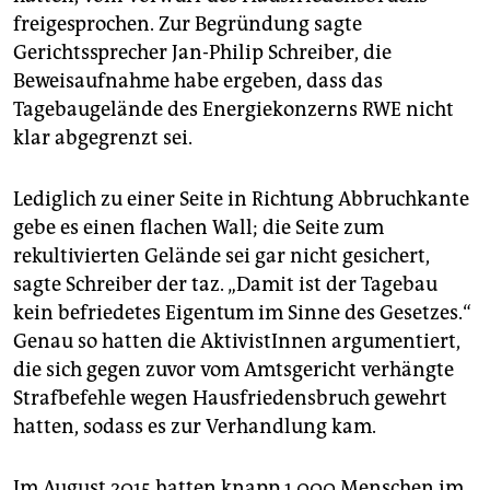
epaper login
freigesprochen. Zur Begründung sagte
Gerichtssprecher Jan-Philip Schreiber, die
Beweisaufnahme habe ergeben, dass das
Tagebaugelände des Energiekonzerns RWE nicht
klar abgegrenzt sei.
Lediglich zu einer Seite in Richtung Abbruchkante
gebe es einen flachen Wall; die Seite zum
rekultivierten Gelände sei gar nicht gesichert,
sagte Schreiber der taz. „Damit ist der Tagebau
kein befriedetes Eigentum im Sinne des Gesetzes.“
Genau so hatten die AktivistInnen argumentiert,
die sich gegen zuvor vom Amtsgericht verhängte
Strafbefehle wegen Hausfriedensbruch gewehrt
hatten, sodass es zur Verhandlung kam.
Im August 2015 hatten knapp 1.000 Menschen im