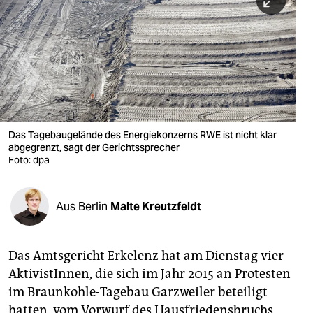
berlin
nord
wahrheit
verlag
verlag
Das Tagebaugelände des Energiekonzerns RWE ist nicht klar
abgegrenzt, sagt der Gerichtssprecher
veranstaltungen
Foto: dpa
shop
fragen & hilfe
Aus Berlin
Malte Kreutzfeldt
unterstützen
Das Amtsgericht Erkelenz hat am Dienstag vier
abo
AktivistInnen, die sich im Jahr 2015 an Protesten
genossenschaft
im Braunkohle-Tagebau Garzweiler beteiligt
hatten, vom Vorwurf des Hausfriedensbruchs