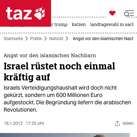

taz zahl ich
bergsteigen
usa unter trump
katzen
landtagswahl in sachs

taz zahl ich
Startseite
Politik
Nahost
Angst vor den islamischen Nachbar
taz zahl ich
themen
Angst vor den islamischen Nachbarn
Israel rüstet noch einmal
politik
kräftig auf
öko
Israels Verteidigungshaushalt wird doch nicht
gekürzt, sondern um 600 Millionen Euro
gesellschaft
aufgestockt. Die Begründung liefern die arabischen
Revolutionen.
kultur
sport
18.1.2012
17:25 Uhr
teilen