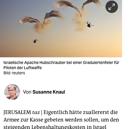
berlin
nord
wahrheit
verlag
verlag
veranstaltungen
Israelische Apache Hubschrauber bei einer Graduiertenfeier für
Piloten der Luftwaffe
shop
Bild: reuters
fragen & hilfe
Von
Susanne Knaul
unterstützen
abo
JERUSALEM
taz
| Eigentlich hätte zuallererst die
genossenschaft
Armee zur Kasse gebeten werden sollen, um den
steigenden Lebenshaltungskosten in Israel