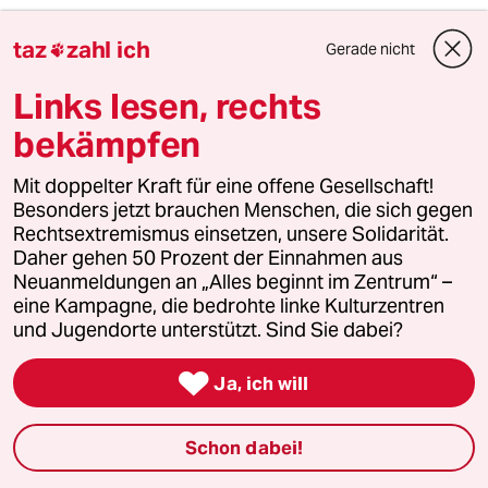
für Fortgeschrittene oder "Beobachter" sei ein
taz
zahl ich
Gerade nicht

Vergleich der Häufigkeit von taz'schen Israel-
Artikeln zu nicht-Israel-Artikeln unter der
Links lesen, rechts
Nahost-Rubrik empfohlen.
bekämpfen
und weiter geht es im Vergleichen: den zuletzt
empfohlenen, also die
Mit doppelter Kraft für eine offene Gesellschaft!
Artikelerscheinungshäufigkeit betreffend,
Besonders jetzt brauchen Menschen, die sich gegen
vergleiche mensch nun mit der Flächengröße
Rechtsextremismus einsetzen, unsere Solidarität.
des Staates Israels zur Gesamtfläche "Nah- und
Daher gehen 50 Prozent der Einnahmen aus
Mittelost".
Neuanmeldungen an „Alles beginnt im Zentrum“ –
eine Kampagne, die bedrohte linke Kulturzentren
So, das sollte reichen für heute. Viel Spaß beim
und Jugendorte unterstützt. Sind Sie dabei?
Vergleichen wünscht der aufgeschreckte
Aquariumfisch.

Ja, ich will
Schon dabei!
Memina
M
19.01.2012
,
13:13 Uhr