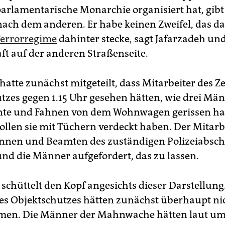
parlamentarische Monarchie organisiert hat, gibt
nach dem anderen. Er habe keinen Zweifel, das da
Terrorregime
dahinter stecke, sagt Jafarzadeh und
aft auf der anderen Straßenseite.
 hatte zunächst mitgeteilt, dass Mitarbeiter des Z
tzes gegen 1.15 Uhr gesehen hätten, wie drei Mä
nte und Fahnen von dem Wohnwagen gerissen ha
sollen sie mit Tüchern verdeckt haben. Der Mitarb
nnen und Beamten des zuständigen Polizeiabsch
und die Männer aufgefordert, das zu lassen.
schüttelt den Kopf angesichts dieser Darstellung
s Objektschutzes hätten zunächst überhaupt ni
en. Die ­Männer der Mahnwache hätten laut um