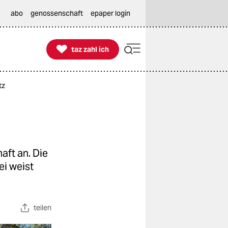
abo
genossenschaft
epaper login

taz zahl ich
taz zahl ich
tz
aft an. Die
ei weist
teilen