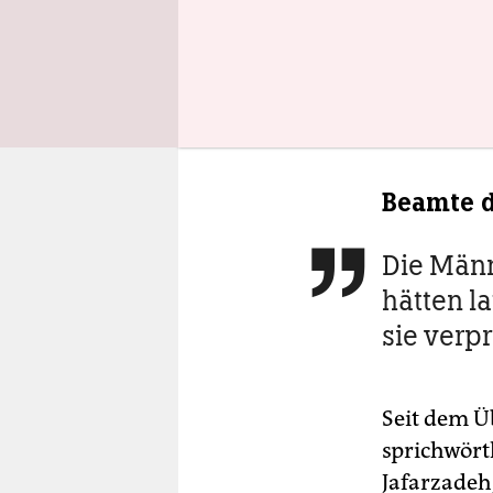
aufhielten
Krankenha
polizeilic
es möglich
Beamte d
Die Män

hätten la
sie verp
Seit dem Ü
sprichwört
Jafarzadeh