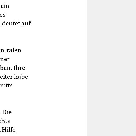
 ein
ss
 deutet auf
entralen
nner
ben. Ihre
eiter habe
nitts
. Die
chts
 Hilfe