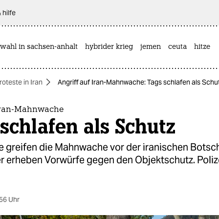
 hilfe
wahl in sachsen-anhalt
hybrider krieg
jemen
ceuta
hitze
roteste in Iran
Angriff auf Iran-Mahnwache: Tags schlafen als Schu
 Iran-Mahnwache
schlafen als Schutz
 greifen die Mahnwache vor der iranischen Botsch
r erheben Vorwürfe gegen den Objektschutz. Poliz
56 Uhr