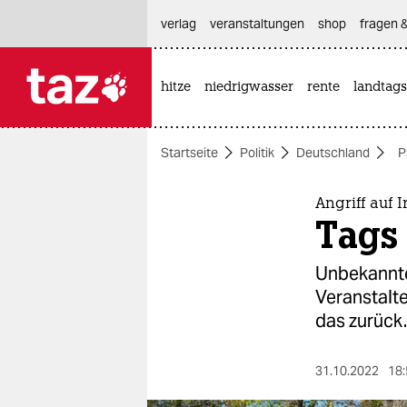
hautnavigation anspringen
hauptinhalt anspringen
footer anspringen
verlag
veranstaltungen
shop
fragen &
hitze
niedrigwasser
rente
landtags

taz zahl ich
taz zahl ich
Startseite
Politik
Deutschland
P
themen
politik
Angriff auf
Tags 
öko
Unbekannte
gesellschaft
Veranstalte
das zurück.
kultur
sport
31.10.2022
18: