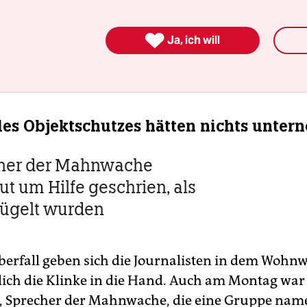
, wurden nach Angaben der Polizei verletzt. Zwei 
us behandelt worden. Die Ermittlungen würden

Ja, ich will
hen Staatsschutz des Landeskriminalamts (LKA) ge
erweise einen politischen Hintergrund gebe.
es Objektschutzes hätten nichts unte
ner der Mahnwache
ut um Hilfe geschrien, als
rügelt wurden
berfall geben sich die Journalisten in dem Wohn
lich die Klinke in die Hand. Auch am Montag war 
, Sprecher der Mahnwache, die eine Gruppe nam