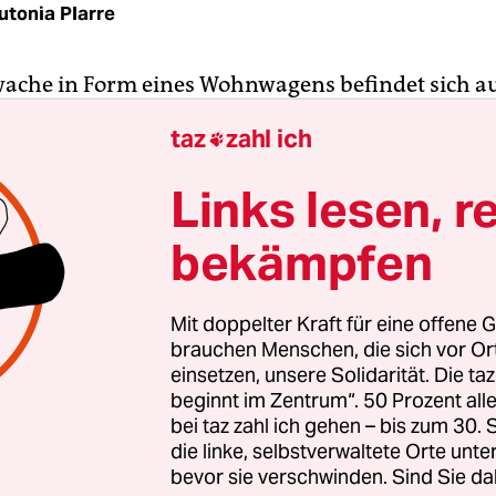
utonia Plarre
che in Form eines Wohnwagens befindet sich au
raßenseite der iranischen Botschaft. Der Wagen i
taz
zahl ich

d Zeichnungen geschmückt, die kämpfende irani
en. Eine schneidet sich die Haare ab, eine andere
Links lesen, r
der ein Mullah über einer Schlucht zappelt.
bekämpfen
lte iranische Nationalflagge, die einen Löwen und
ptembleme des Irans zur Zeit des Schahs, hängt 
Mit doppelter Kraft für eine offene G
 Fahne, die am Mast der Botschaft hängt, hat ke
brauchen Menschen, die sich vor O
ichen Sinne, sondern ein Enblem.
einsetzen, unsere Solidarität. Die ta
beginnt im Zentrum“. 50 Prozent a
bei taz zahl ich gehen – bis zum 30
cht zu Sonntag haben Unbekannte den
Wohnwage
die linke, selbstverwaltete Orte unte
n
. Drei Männer, die sich zu dieser Zeit in dem Wa
bevor sie verschwinden. Sind Sie da