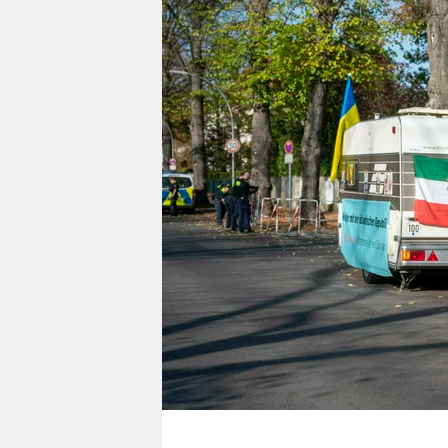
berlin
nord
wahrheit
verlag
verlag
veranstaltungen
shop
fragen & hilfe
unterstützen
abo
genossenschaft