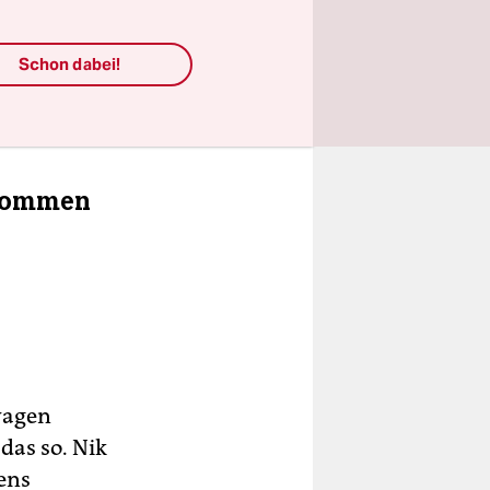
seien im
 nun beim
Schon dabei!
führt, weil
rnommen
wagen
das so. Nik
ens