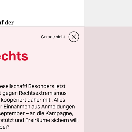
f der
st mit
Gerade nicht
sche
 hält eine
echts
 die Sonne
an dem
esellschaft! Besonders jetzt
in Wappen
rt gegen Rechtsextremismus
z kooperiert daher mit „Alles
ller Einnahmen aus Anmeldungen
. September – an die Kampagne,
n
rstützt und Freiräume sichern will,
gen
bei?