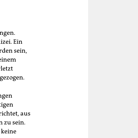
ungen.
izei. Ein
rden sein,
 einem
letzt
ugezogen.
ungen
tigen
ichtet, aus
 zu sein.
 keine