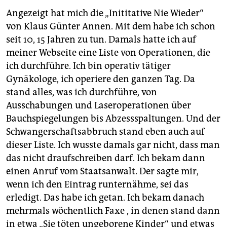
abschaffen oder zumindest ändern, die
Angezeigt hat mich die „Inititative Nie Wieder“
Unionsparteien wollen will ihn in seiner jetzigen Form
von Klaus Günter Annen. Mit dem habe ich schon
beibehalten. Die SPD hat der Union nun ein Ultimatum
seit 10, 15 Jahren zu tun. Damals hatte ich auf
gesetzt – sollte es bis zum Herbst dieses Jahres keine
gemeinsame Lösung geben, werde man wohl mit den
meiner Webseite eine Liste von Operationen, die
„reformwilligen Fraktionen“ im Bundestag zur Tat
ich durchführe. Ich bin operativ tätiger
schreiten müssen. Die Union reagierte darauf empört
Gynäkologe, ich operiere den ganzen Tag. Da
und drohte, dass Drohungen nicht in Ordnung seien.
stand alles, was ich durchführe, von
Der nächste Schritt:
Während die Bundesregierung
Ausschabungen und Laseroperationen über
darüber streitet, was als Nächstes passieren soll –
Bauchspiegelungen bis Abzessspaltungen. Und der
oder ob überhaupt –, debattiert am Freitag der
Schwangerschaftsabbruch stand eben auch auf
Bundesrat über Paragraf 219a. Dort haben die Länder
dieser Liste. Ich wusste damals gar nicht, dass man
Berlin, Bremen, Hamburg, Brandenburg und
das nicht draufschreiben darf. Ich bekam dann
Thüringen die Streichung des Paragrafen beantragt.
(dir)
einen Anruf vom Staatsanwalt. Der sagte mir,
wenn ich den Eintrag runternähme, sei das
erledigt. Das habe ich getan. Ich bekam danach
mehrmals wöchentlich Faxe , in denen stand dann
in etwa „Sie töten ungeborene Kinder“ und etwas