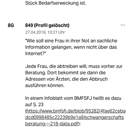
Stück Bedarfserweckung ist.
849 (Profil gelöscht)
8G
27.04.2018
,
10:27 Uhr
"Wie soll eine Frau in ihrer Not an sachliche
Information gelangen, wenn nicht über das
Internet?"
Jede Frau, die abtreiben will, muss vorher zur
Beratung. Dort bekommt sie dann die
Adressen von Ärzten, die den Abbruch
ausführen können.
In einem Infoblatt vom BMFSFJ heißt es dazu
auf S. 23
(
https://www.bmfsfj.de/blob/95282/4fae62ceba
dcd0998485c22239b9e1a9/schwangerschafts
beratung---218-data.pdf
):