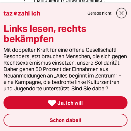
manipulieren? Unwahrscheinlich.
taz
zahl ich
Es geht hier nicht um allgemeine
Gerade nicht

fachliche Informationen zur
Links lesen, rechts
Abtreibung. Die haben auf einer Arzt-
Homepage eh nix verloren.
bekämpfen
Standesrechtlcih zulässig ist nur die
Information, was die betreffende
Mit doppelter Kraft für eine offene Gesellschaft!
Praxis für Leistungen bietet.
Besonders jetzt brauchen Menschen, die sich gegen
Rechtsextremismus einsetzen, unsere Solidarität.
Davon abgesehen dient der § 219a
Daher gehen 50 Prozent der Einnahmen aus
vornehmlich genau dazu, Frauen
Neuanmeldungen an „Alles beginnt im Zentrum“ –
davor zu schützen, dass sie in ihrer
eine Kampagne, die bedrohte linke Kulturzentren
Entscheidung von Einflüsterern
und Jugendorte unterstützt. Sind Sie dabei?
manipuliert werden, die ein
wirtschaftliches Interesse an der

Ja, ich will
Abtreibung haben.
Was finden Sie daran so
Schon dabei!
einschränkend für die Frauen?