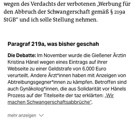
wegen des Verdachts der verbotenen „Werbung für
den Abbruch der Schwangerschaft gemäß § 219a
StGB“ und ich solle Stellung nehmen.
Paragraf 219a, was bisher geschah
Die Debatte:
Im November wurde die Gießener Ärztin
Kristina Hänel wegen eines Eintrags auf ihrer
Webseite zu einer Geldstrafe von 6.000 Euro
verurteilt. Andere Ärzt*in­nen haben mit Anzeigen von
Abtreibungs­gegner*innen zu kämpfen. Betroffen sind
auch Gynäko­log*innen, die aus Solidarität vor Hänels
Prozess auf der Titelseite der taz erklärten:
„Wir
machen Schwangerschaftsabbrüche“
.
mehr anzeigen
Die Politik:
Die SPD wollte den Paragrafen
ursprünglich gemeinsam mit Grünen, Linken und FDP