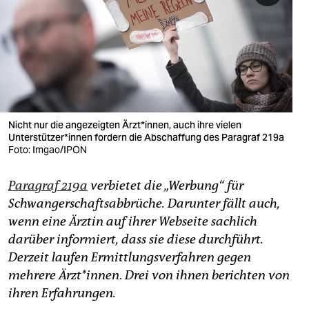
berlin
nord
wahrheit
verlag
verlag
Nicht nur die angezeigten Ärzt*innen, auch ihre vielen
Unterstützer*innen fordern die Abschaffung des Paragraf 219a
veranstaltungen
Foto: Imgao/IPON
shop
Paragraf 219a
verbietet die „Werbung“ für
fragen & hilfe
Schwangerschaftsabbrüche. Darunter fällt auch,
wenn eine Ärztin auf ihrer Webseite sachlich
unterstützen
darüber informiert, dass sie diese durchführt.
Derzeit laufen Ermittlungsverfahren gegen
abo
mehrere Ärzt*innen
.
Drei von ihnen berichten von
genossenschaft
ihren Erfahrungen.