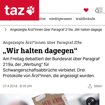

taz zahl ich
krieg in der ukraine
hitze
niedrigwasser
waldbrände

taz zahl ich
9a
Angezeigte Ärzt*innen über Paragraf 219a: „Wir halten dagegen“
taz zahl ich
themen
Angezeigte Ärzt*innen über Paragraf 219a
„Wir halten dagegen“
politik
Am Freitag debattiert der Bundesrat über Paragraf
öko
219a, der „Werbung“ für
Schwangerschaftsabbrüche verbietet. Drei
gesellschaft
Protokolle von Ärzt*innen, die angezeigt wurden.
kultur
27.4.2018
8:16 Uhr
teilen
sport