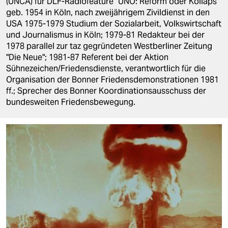
(UNCA) für DLF-Radiofeature "UNO: Reform oder Kollaps"
epaper login
geb. 1954 in Köln, nach zweijährigem Zivildienst in den
USA 1975-1979 Studium der Sozialarbeit, Volkswirtschaft
und Journalismus in Köln; 1979-81 Redakteur bei der
1978 parallel zur taz gegründeten Westberliner Zeitung
"Die Neue"; 1981-87 Referent bei der Aktion
Sühnezeichen/Friedensdienste, verantwortlich für die
Organisation der Bonner Friedensdemonstrationen 1981
ff.; Sprecher des Bonner Koordinationsausschuss der
bundesweiten Friedensbewegung.