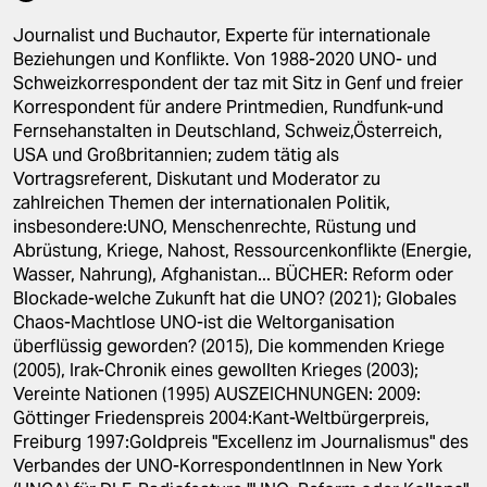
berlin
Journalist und Buchautor, Experte für internationale
nord
Beziehungen und Konflikte. Von 1988-2020 UNO- und
Schweizkorrespondent der taz mit Sitz in Genf und freier
wahrheit
Korrespondent für andere Printmedien, Rundfunk-und
Fernsehanstalten in Deutschland, Schweiz,Österreich,
verlag
USA und Großbritannien; zudem tätig als
Vortragsreferent, Diskutant und Moderator zu
verlag
zahlreichen Themen der internationalen Politik,
insbesondere:UNO, Menschenrechte, Rüstung und
veranstaltungen
Abrüstung, Kriege, Nahost, Ressourcenkonflikte (Energie,
Wasser, Nahrung), Afghanistan... BÜCHER: Reform oder
shop
Blockade-welche Zukunft hat die UNO? (2021); Globales
fragen & hilfe
Chaos-Machtlose UNO-ist die Weltorganisation
überflüssig geworden? (2015), Die kommenden Kriege
unterstützen
(2005), Irak-Chronik eines gewollten Krieges (2003);
Vereinte Nationen (1995) AUSZEICHNUNGEN: 2009:
abo
Göttinger Friedenspreis 2004:Kant-Weltbürgerpreis,
Freiburg 1997:Goldpreis "Excellenz im Journalismus" des
genossenschaft
Verbandes der UNO-KorrespondentInnen in New York