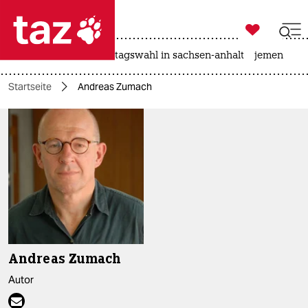

taz zahl ich
drohnen
rente
landtagswahl in sachsen-anhalt
jemen

taz zahl ich
Startseite
Andreas Zumach
taz zahl ich
themen
politik
öko
gesellschaft
kultur
Andreas Zumach
sport
Autor