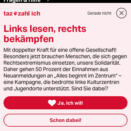
taz
zahl ich
Gerade nicht

Feedback
Links lesen, rechts
Aboservice
bekämpfen
ePaper Login
Mit doppelter Kraft für eine offene Gesellschaft!
Besonders jetzt brauchen Menschen, die sich gegen
Downloads für Abonnierende
Rechtsextremismus einsetzen, unsere Solidarität.
Daher gehen 50 Prozent der Einnahmen aus
Neuanmeldungen an „Alles beginnt im Zentrum“ –
eine Kampagne, die bedrohte linke Kulturzentren
© 2026 taz Verlags und Vertriebs GmbH
und Jugendorte unterstützt. Sind Sie dabei?
Alle Rechte vorbehalten. Bei rechtlichen Fragen oder für Genehmigungen
wenden Sie sich bitte an
lizenzen@taz.de

Ja, ich will
Feedback
Redaktionsstatut
Kommune-Richtlinien
KI-
Schon dabei!
Leitlinie
Informant
Datenschutz
Impressum
AGB