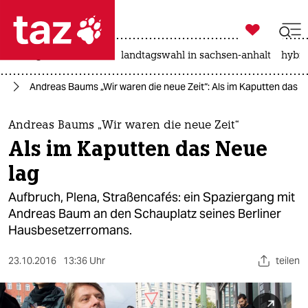

taz zahl ich
niedrigwasser
rente
landtagswahl in sachsen-anhalt
hybri

taz zahl ich
se
Andreas Baums „Wir waren die neue Zeit“: Als im Kaputten das N
taz zahl ich
themen
Andreas Baums „Wir waren die neue Zeit“
Als im Kaputten das Neue
politik
lag
öko
Aufbruch, Plena, Straßencafés: ein Spaziergang mit
Andreas Baum an den Schauplatz seines Berliner
gesellschaft
Hausbesetzerromans.
kultur
23.10.2016
13:36 Uhr
teilen
sport