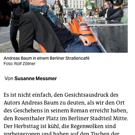
berlin
nord
wahrheit
verlag
verlag
Andreas Baum in einem Berliner Straßencafé
Foto: Rolf Zöllner
veranstaltungen
shop
Von
Susanne Messmer
fragen & hilfe
Es ist nicht einfach, den Gesichtsausdruck des
unterstützen
Autors Andreas Baum zu deuten, als wir den Ort
des Geschehens in seinem Roman erreicht haben,
abo
den Rosenthaler Platz im Berliner Stadtteil Mitte.
genossenschaft
Der Herbsttag ist kühl, die Regenwolken sind
vorbeigezogen und haben auf den Tischen der