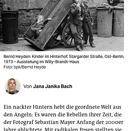
berlin
nord
wahrheit
verlag
verlag
Bernd Heyden: Kinder im Hinterhof, Stargarder Straße, Ost-Berlin,
1973 – Ausstellung im Willy-Brandt-Haus
veranstaltungen
Foto: bpk/Bernd Heyde
shop
fragen & hilfe
Von
Jana Janika Bach
unterstützen
Ein nackter Hintern hebt die geordnete Welt aus
abo
den Angeln: Es waren die Rebellen ihrer Zeit, die
genossenschaft
der Fotograf Sebastian Mayer Anfang der 2000er
Jahre ablichtete. Mit radikalen Posen stellten sie