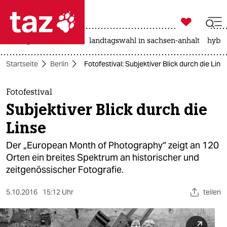

taz zahl ich
niedrigwasser
rente
landtagswahl in sachsen-anhalt
hybri

taz zahl ich
Startseite
Berlin
Fotofestival: Subjektiver Blick durch die Lins
taz zahl ich
themen
Fotofestival
Subjektiver Blick durch die
politik
Linse
öko
Der „European Month of Photography“ zeigt an 120
Orten ein breites Spektrum an historischer und
gesellschaft
zeitgenössischer Fotografie.
kultur
5.10.2016
15:12 Uhr
teilen
sport