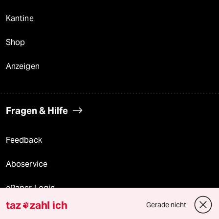
Kantine
Shop
Anzeigen
Fragen & Hilfe
Feedback
Aboservice
ePaper Login
taz
zahl ich
Gerade nicht

Downloads für Abonnierende