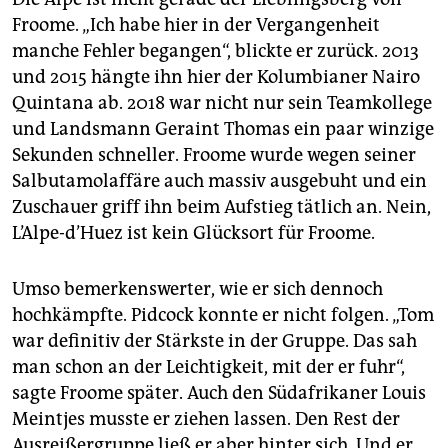
Froome. „Ich habe hier in der Vergangenheit
manche Fehler begangen“, blickte er zurück. 2013
und 2015 hängte ihn hier der Kolumbianer Nairo
Quintana ab. 2018 war nicht nur sein Teamkollege
und Landsmann Geraint Thomas ein paar winzige
Sekunden schneller. Froome wurde wegen seiner
Salbutamolaffäre auch massiv ausgebuht und ein
Zuschauer griff ihn beim Aufstieg tätlich an. Nein,
L’Alpe-­d’Huez ist kein Glücksort für Froome.
Umso bemerkenswerter, wie er sich dennoch
hochkämpfte. Pidcock konnte er nicht folgen. „Tom
war definitiv der Stärkste in der Gruppe. Das sah
man schon an der Leichtigkeit, mit der er fuhr“,
sagte Froome später. Auch den Südafrikaner Louis
Mein­tjes musste er ziehen lassen. Den Rest der
Ausreißergruppe ließ er aber hinter sich. Und er