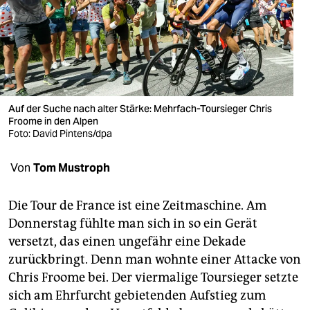
berlin
nord
wahrheit
verlag
Auf der Suche nach alter Stärke: Mehrfach-Toursieger Chris
verlag
Froome in den Alpen
Foto: David Pintens/dpa
veranstaltungen
Von
Tom Mustroph
shop
fragen & hilfe
Die Tour de France ist eine Zeitmaschine. Am
Donnerstag fühlte man sich in so ein Gerät
unterstützen
versetzt, das einen ungefähr eine Dekade
abo
zurückbringt. Denn man wohnte einer Attacke von
Chris Froome bei. Der viermalige Toursieger setzte
genossenschaft
sich am Ehrfurcht gebietenden Aufstieg zum