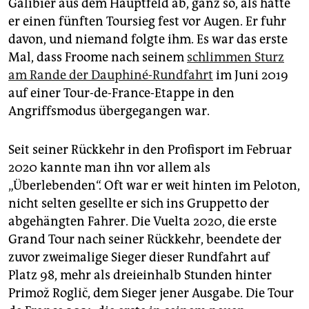
epaper login
Galibier aus dem Hauptfeld ab, ganz so, als hätte
er einen fünften Toursieg fest vor Augen. Er fuhr
davon, und niemand folgte ihm. Es war das erste
Mal, dass Froome nach seinem
schlimmen Sturz
am Rande der Dauphiné-Rundfahrt
im Juni 2019
auf einer Tour-de-France-Etappe in den
Angriffsmodus übergegangen war.
Seit seiner Rückkehr in den Profisport im Februar
2020 kannte man ihn vor allem als
„Überlebenden“. Oft war er weit hinten im Peloton,
nicht selten gesellte er sich ins Gruppetto der
abgehängten Fahrer. Die Vuelta 2020, die erste
Grand Tour nach seiner Rückkehr, beendete der
zuvor zweimalige Sieger dieser Rundfahrt auf
Platz 98, mehr als dreieinhalb Stunden hinter
Primož Roglič, dem Sieger jener Ausgabe. Die Tour