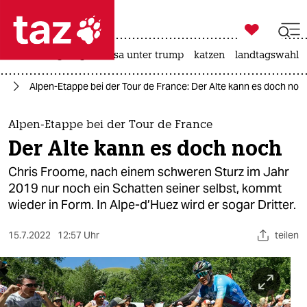

taz zahl ich
hitze
bergsteigen
usa unter trump
katzen
landtagswahl i

taz zahl ich
rt
Alpen-Etappe bei der Tour de France: Der Alte kann es doch noc
taz zahl ich
themen
Alpen-Etappe bei der Tour de France
Der Alte kann es doch noch
politik
Chris Froome, nach einem schweren Sturz im Jahr
öko
2019 nur noch ein Schatten seiner selbst, kommt
wieder in Form. In Alpe-d’Huez wird er sogar Dritter.
gesellschaft
15.7.2022
12:57 Uhr
teilen
kultur
sport