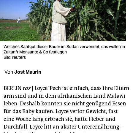
berlin
nord
wahrheit
verlag
Welches Saatgut dieser Bauer im Sudan verwendet, das wollen in
verlag
Zukunft Monsanto & Co festlegen
Bild: reuters
veranstaltungen
Von
Jost Maurin
shop
fragen & hilfe
BERLIN
taz
| Loyce’ Pech ist einfach, dass ihre Eltern
arm sind und in dem afrikanischen Land Malawi
unterstützen
leben. Deshalb konnten sie nicht genügend Essen
abo
für das Baby kaufen. Loyce verlor Gewicht, fast
eine Woche lang erbrach sie, hatte Fieber und
genossenschaft
Durchfall. Loyce litt an akuter Unterernährung –