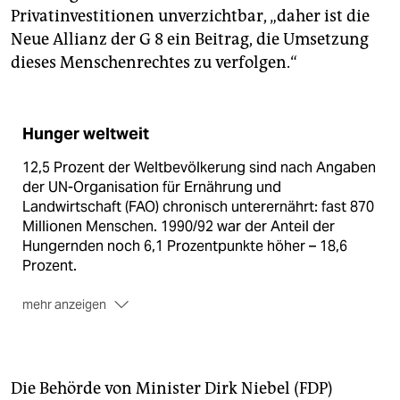
Privatinvestitionen unverzichtbar, „daher ist die
Neue Allianz der G 8 ein Beitrag, die Umsetzung
dieses Menschenrechtes zu verfolgen.“
Hunger weltweit
12,5 Prozent der Weltbevölkerung sind nach Angaben
der UN-Organisation für Ernährung und
Landwirtschaft (FAO) chronisch unterernährt: fast 870
Millionen Menschen. 1990/92 war der Anteil der
Hungernden noch 6,1 Prozentpunkte höher – 18,6
Prozent.
mehr anzeigen
Nach wie vor leiden zum Beispiel mehr als 100
Millionen Kinder unter fünf Jahren an Unterernährung.
Jährlich sterben 2,5 Millionen Kinder an den Folgen
Die Behörde von Minister Dirk Niebel (FDP)
des Hungers.