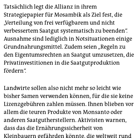
Saatgut mehr zu verteilen. Die Elfenbeinküste
Tatsächlich legt die Allianz in ihrem
verspricht ein Gesetz zu Säuglingsnahrung. Tansania
Strategiepapier für Mosambik als Ziel fest, die
will die Zeiten für die Zulassung von Pestiziden aus
„Verteilung von frei verfügbarem und nicht
dem Ausland verkürzen.
verbessertem Saatgut systematisch zu beenden“.
Als Erfolgsindikator legen die G-8-Strategien für die
Ausnahme sind lediglich in Notsituationen einige
Entwicklungsländer regelmäßig fest, wie der jeweilige
Grundnahrungsmittel. Zudem seien „Regeln zu
Staat auf dem „Doing Business“-Index der Weltbank
den Eigentumsrechten an Saatgut umzusetzen, die
abschneidet. Je leichter sich Unternehmen oder
Niederlassungen ausländischer Firmen gründen
Privatinvestitionen in die Saatgutproduktion
lassen, desto besser ist die Bewertung eines Staates.
fördern“.
(jma)
Landwirte sollen also nicht mehr so leicht wie
bisher Samen verwenden können, für die sie keine
Lizenzgebühren zahlen müssen. Ihnen blieben vor
allem die teuren Produkte von Monsanto oder
anderen Saatgutherstellern. Aktivisten warnen,
dass das die Ernährungssicherheit von
Kleinbauern gefährden könnte, die weltweit rund