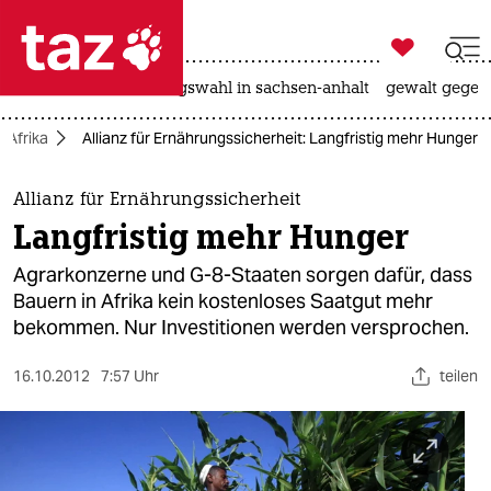

taz zahl ich
hitze
surfen
landtagswahl in sachsen-anhalt
gewalt gegen

taz zahl ich
Afrika
Allianz für Ernährungssicherheit: Langfristig mehr Hunger
taz zahl ich
themen
Allianz für Ernährungssicherheit
Langfristig mehr Hunger
politik
Agrarkonzerne und G-8-Staaten sorgen dafür, dass
öko
Bauern in Afrika kein kostenloses Saatgut mehr
bekommen. Nur Investitionen werden versprochen.
gesellschaft
16.10.2012
7:57 Uhr
teilen
kultur
sport