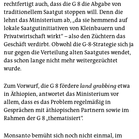
rechtfertigt auch, dass die G 8 die Abgabe von
Ein Grund des Hungerproblems sind die weiter hohen
traditionellem Saatgut stoppen will. Denn die
Lebensmittelpreise. Der Preisindex der FAO lag
lehnt das Ministerium ab, „da sie hemmend auf
inflationsbereinigt im vergangenen September fast
lokale Saatgutinitiativen von Kleinbauern und
genauso hoch wie im gleichen Monat des
Privatwirtschaft wirkt“ – also den Züchtern das
Krisenjahres 2008, als es Hungerrevolten in
Geschäft verdirbt. Obwohl die G-8-Strategie sich ja
Entwicklungsländern gab. Das führt dazu, dass sich
viele Arme nicht mehr genügend zu essen kaufen
nur gegen die Verteilung alten Saatgutes wendet,
können.
(jma)
das schon lange nicht mehr weitergezüchtet
wurde.
Zum Vorwurf, die G 8 fördere
land grabbing
etwa
in Äthiopien, antwortet das Ministerium vor
allem, dass es das Problem regelmäßig in
Gesprächen mit äthiopischen Partnern sowie im
Rahmen der G 8 „thematisiert“.
Monsanto bemüht sich noch nicht einmal, im