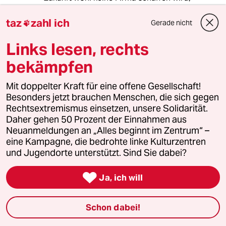
Monsanto herausfordern zu können.
taz
zahl ich
Gerade nicht

Links lesen, rechts
redneptun
R
16.10.2012
,
13:23 Uhr
bekämpfen
Dieser Artikel hat mich dazu gebracht, mir
Gedanken über die Ursprünge dieser durch
Mit doppelter Kraft für eine offene Gesellschaft!
Konzerne wie Monsanto begangenen
Besonders jetzt brauchen Menschen, die sich gegen
Verbrechen an der Menschheit zu machen.
Rechtsextremismus einsetzen, unsere Solidarität.
Daher gehen 50 Prozent der Einnahmen aus
Ich habe meinen Kommentar in meinem Blog
Neuanmeldungen an „Alles beginnt im Zentrum“ –
veröffentlicht- Meinungen sind erwünscht ;-)
eine Kampagne, die bedrohte linke Kulturzentren
und Jugendorte unterstützt. Sind Sie dabei?
http://www.redneptun.net/blog/bauchkrampf-
welthunger/338

Ja, ich will
lg, redneptun
Schon dabei!