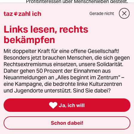
Profitinteressen über Menschenleben gestellt.
taz
zahl ich
Gerade nicht

Auch wenn das natürlich genau so ist.
Links lesen, rechts
meistkommentiert
bekämpfen
Mit doppelter Kraft für eine offene Gesellschaft!
1
Krise der Demokratie
Besonders jetzt brauchen Menschen, die sich gegen
AfD-Wählen als Triebabfuhr
Rechtsextremismus einsetzen, unsere Solidarität.
Daher gehen 50 Prozent der Einnahmen aus
Neuanmeldungen an „Alles beginnt im Zentrum“ –
eine Kampagne, die bedrohte linke Kulturzentren
2
Bundeszentrale für Politische Bildung
und Jugendorte unterstützt. Sind Sie dabei?
Zurück zu den Antikommunistischen
Wurzeln

Ja, ich will
Schon dabei!
3
Nein zum Zivildienst
Hinterlistiger Schritt der