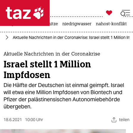

taz zahl ich
krieg in der ukraine
hitze
niedrigwasser
nahost-konflikt

taz zahl ich
24
Aktuelle Nachrichten in der Coronakrise: Israel stellt 1 Million I
taz zahl ich
themen
Aktuelle Nachrichten in der Coronakrise
Israel stellt 1 Million
politik
Impfdosen
öko
Die Hälfte der Deutschen ist einmal geimpft. Israel
will etwa eine Million Impfdosen von Biontech und
gesellschaft
Pfizer der palästinensischen Autonomiebehörde
übergeben.
kultur
sport
18.6.2021
10:00 Uhr
teilen