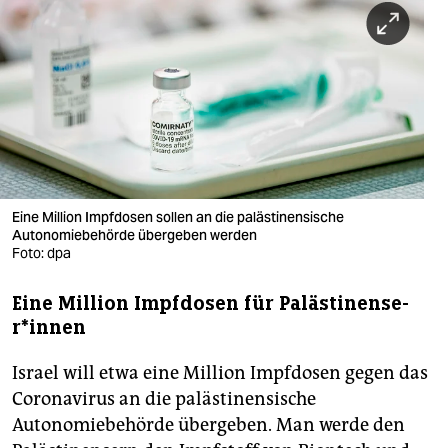
berlin
nord
wahrheit
verlag
verlag
veranstaltungen
Eine Million Impfdosen sollen an die palästinensische
Autonomiebehörde übergeben werden
shop
Foto: dpa
fragen & hilfe
Eine Million Impfdosen für Pa­läs­ti­nen­se­
r*in­nen
unterstützen
Israel will etwa eine Million Impfdosen gegen das
abo
Coronavirus an die palästinensische
genossenschaft
Autonomiebehörde übergeben. Man werde den