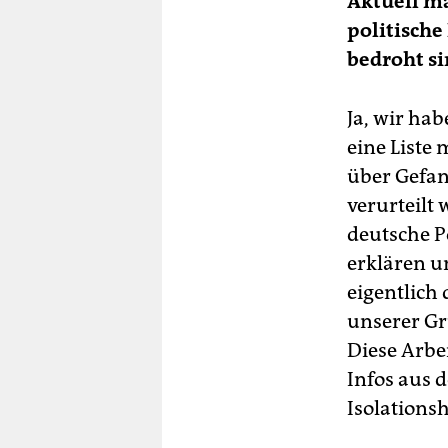
Aktuell m
politische
bedroht si
Ja, wir ha
eine Liste
über Gefan
verurteilt
deutsche Po
erklären un
eigentlich
unserer Gr
Diese Arbe
Infos aus 
Isolationsh