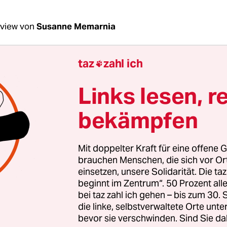
rview von
Susanne Memarnia
taz
zahl ich

 Frau Azimipour, Sie sind Teil des
Woman* Lif
 Berlin
. Was ist das für eine Gruppe?
Links lesen, r
bekämpfen
mipour:
Wir sind im September zusammengekom
h dem Mord an
Jina Mahsa Amini
. Wir sind eine
che Gruppe, am Anfang waren wir alles Menschen
Mit doppelter Kraft für eine offene G
Iran oder in Kurdistan gelebt haben. Wir haben u
brauchen Menschen, die sich vor O
 Bekannte und Freun­d*in­nen kennengelernt, a
einsetzen, unsere Solidarität. Die ta
beginnt im Zentrum“. 50 Prozent a
ische, aktivistische und künstlerische Räume. Na
bei taz zahl ich gehen – bis zum 30
os in Berlin haben sich uns auch Menschen aus 
die linke, selbstverwaltete Orte unte
Diaspora, die hier geboren sind, angeschlossen. 
bevor sie verschwinden. Sind Sie da