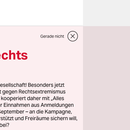
Gerade nicht
e Freedom
echts
men, eine
, die
esellschaft! Besonders jetzt
ns über
rt gegen Rechtsextremismus
ber auch
z kooperiert daher mit „Alles
ller Einnahmen aus Anmeldungen
ch unseren
. September – an die Kampagne,
der
rstützt und Freiräume sichern will,
Unser Ziel
bei?