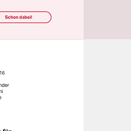
n in Iran
nen,
Schon dabei!
te und
 produziert
016
ender
ni
e