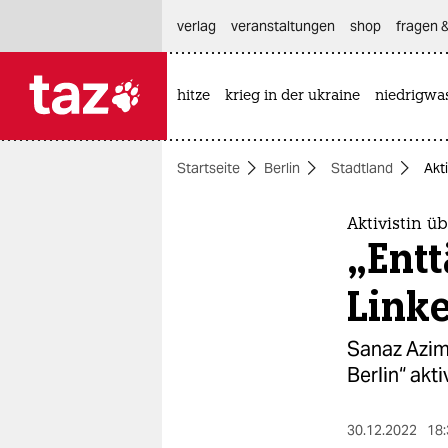
hautnavigation anspringen
hauptinhalt anspringen
footer anspringen
verlag
veranstaltungen
shop
fragen &
hitze
krieg in der ukraine
niedrigwa

taz zahl ich
taz zahl ich
Startseite
Berlin
Stadtland
Akt
themen
politik
Aktivistin ü
„Ent
öko
Link
gesellschaft
Sanaz Azim
kultur
Berlin“ akt
sport
30.12.2022
18: