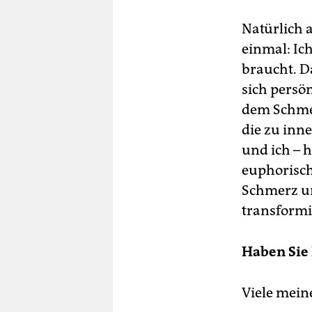
Natürlich a
einmal: Ic
braucht. Da
sich persön
dem Schmer
die zu inn
und ich – 
euphorisch
Schmerz un
transformi
Haben Sie 
Viele mein