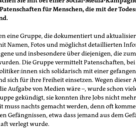
achen Sie mit bei einer Social-Media-Kampagne
 Patenschaften für Menschen, die mit der Todes
nd.
ben eine Gruppe, die dokumentiert und aktualisier
 mit Namen, Fotos und möglichst detaillierten In
gene und insbesondere über diejenigen, die zum
 wurden. Die Gruppe vermittelt Patenschaften, be
­li­ti­ke­r:in­nen sich solidarisch mit einer gefang
d sich für ihre Freiheit einsetzen. Wegen dieser A
 die Aufgabe von Medien wäre –, wurde schon viel
uppe gekündigt, sie konnten ihre Jobs nicht meh
it muss nachts gemacht werden, denn oft komme
den Gefängnissen, etwa dass jemand aus dem Gef
aft verlegt wurde.