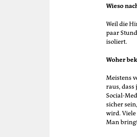
Wieso nac
Weil die H
paar Stund
isoliert.
Woher bek
Meistens v
raus, dass
Social-Med
sicher sein
wird. Viel
Man bringt 