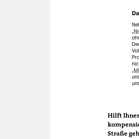
Da
Ne
„
Ni
ohn
De
Vol
Pro
nic
„
M
und
und
Hilft Ihne
kompensier
Straße ge