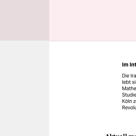
ist, die S
hierzuland
machen Rec
versuchen 
wird, hier
Im In
Die Ir
lebt s
Mathe
Studie
Köln 
Revol