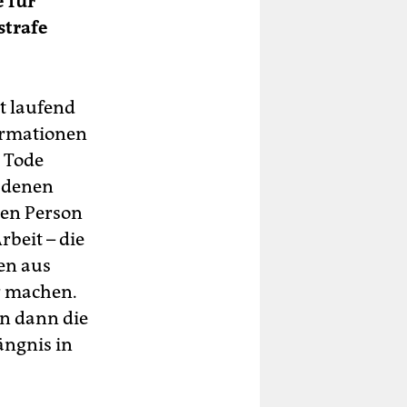
 für
strafe
t laufend
formationen
 Tode
i denen
enen Person
rbeit – die
en aus
r machen.
n dann die
ängnis in