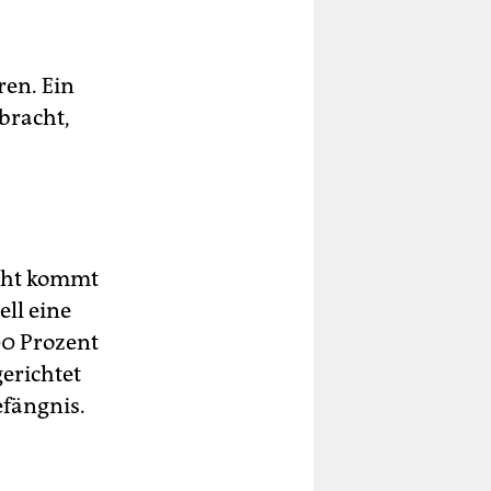
en. Ein
bracht,
icht kommt
ll eine
00 Prozent
gerichtet
efängnis.