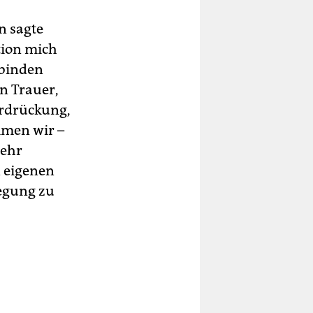
in sagte
tion mich
rbinden
en Trauer,
erdrückung,
mmen wir –
sehr
n eigenen
egung zu