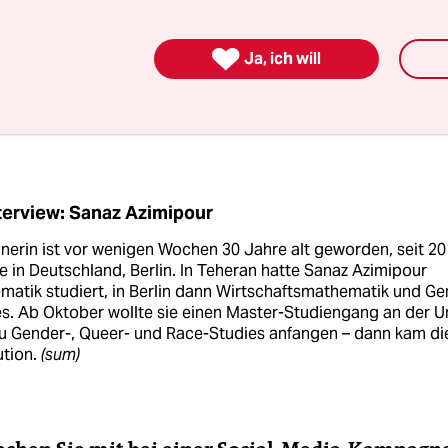
timmen der Menschen der feministischen Revolutio
e zu verstärken. Wir organisieren Demonstratio

Ja, ich will
herchearbeit, schreiben Artikel, übersetzen Tex
dadurch das Wissen, das auf den Straßen in Iran
 zugänglich zu machen.
terview: Sanaz Azimipour
anerin ist vor wenigen Wochen 30 Jahre alt geworden, seit 2
ie in Deutschland, Berlin. In Teheran hatte Sanaz Azimipour
matik studiert, in Berlin dann Wirtschaftsmathematik und G
s. Ab Oktober wollte sie einen Master-Studiengang an der U
zu Gender-, Queer- und Race-Studies anfangen – dann kam di
ution.
(sum)