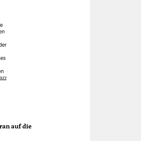
ne
hen
der
ses
en
azz
ran auf die