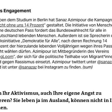
s Engagement
ben dem Studium in Berlin hat Sanaz Azimipour die Kampag
cht ohne uns 14 Prozent
“ gestaltet. Die Initiative von Mensc
e deutschen Pass fordert das Bundeswahlrecht für alle in
utschland lebenden Menschen. Außerdem ist sie Sprecherin 
ksinitiative „Demokratie für Alle“, nach deren Rechnung 14
zent der hierzulande lebenden Volljährigen wegen ihres Pas
ht wählen dürfen. Azimipour ist Mit­begründerin des Vereins
igLoom
“, der sich für die politische Teilhabe von Mi­gran­t*in­n
 gegen Rassismus einsetzt. Azimipour twittert unter
@sanaz
 ist unter
@sanazaz
bei Instagram zu finden.
(sum)
n Ihr Aktivismus, auch Ihre eigene Angst zu
en? Sie leben ja im Ausland, können nicht in I
hen.