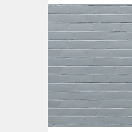
berlin
nord
wahrheit
verlag
verlag
veranstaltungen
shop
fragen & hilfe
unterstützen
abo
genossenschaft