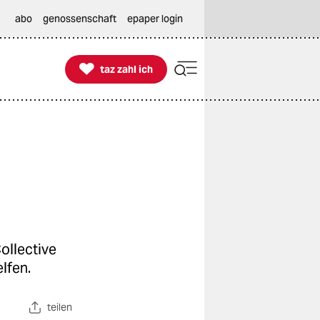
abo
genossenschaft
epaper login

taz zahl ich
taz zahl ich
ollective
elfen.
teilen