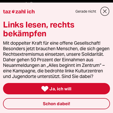
genossenschaft
taz
zahl ich
Gerade nicht

taz zahl ich
Links lesen, rechts
recherchefonds ausland
bekämpfen
panterstiftung
Mit doppelter Kraft für eine offene Gesellschaft!
Besonders jetzt brauchen Menschen, die sich gegen
panterpreis 2026
Rechtsextremismus einsetzen, unsere Solidarität.
Daher gehen 50 Prozent der Einnahmen aus
Neuanmeldungen an „Alles beginnt im Zentrum“ –
eine Kampagne, die bedrohte linke Kulturzentren
Podcast
und Jugendorte unterstützt. Sind Sie dabei?

Ja, ich will
bundestalk
Schon dabei!
fernverbindung