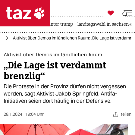

taz zahl ich
nahost-konflikt
usa unter trump
landtagswahl in sachsen-an

taz zahl ich
lin
Aktivist über Demos im ländlichen Raum: „Die Lage ist verdammt
taz zahl ich
themen
Aktivist über Demos im ländlichen Raum
„Die Lage ist verdammt
politik
brenzlig“
öko
Die Proteste in der Provinz dürfen nicht vergessen
werden, sagt Aktivist Jakob Springfeld. Antifa-
gesellschaft
Initiativen seien dort häufig in der Defensive.
kultur
28.1.2024
19:04 Uhr
teilen
sport