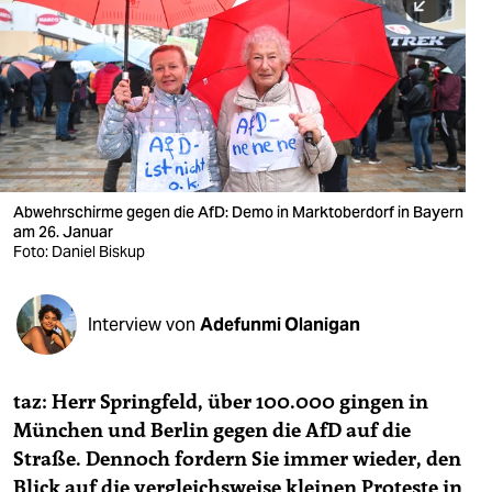
berlin
nord
wahrheit
verlag
verlag
Abwehrschirme gegen die AfD: Demo in Marktoberdorf in Bayern
am 26. Januar
veranstaltungen
Foto: Daniel Biskup
shop
fragen & hilfe
Interview von
Adefunmi Olanigan
unterstützen
taz: Herr Springfeld, über 100.000 gingen in
abo
München und Berlin gegen die AfD auf die
genossenschaft
Straße. Dennoch fordern Sie immer wieder, den
Blick auf die vergleichsweise kleinen Proteste in