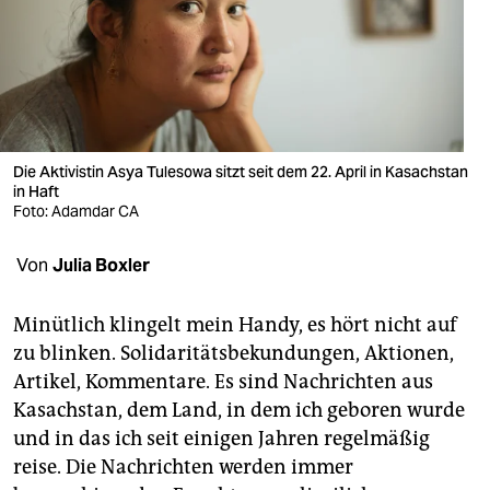
berlin
nord
wahrheit
verlag
Die Aktivistin Asya Tulesowa sitzt seit dem 22. April in Kasachstan
in Haft
verlag
Foto: Adamdar CA
veranstaltungen
Von
Julia Boxler
shop
fragen & hilfe
Minütlich klingelt mein Handy, es hört nicht auf
zu blinken. Solidaritätsbekundungen, Aktionen,
unterstützen
Artikel, Kommentare. Es sind Nachrichten aus
Kasachstan, dem Land, in dem ich geboren wurde
abo
und in das ich seit einigen Jahren regelmäßig
genossenschaft
reise. Die Nachrichten werden immer