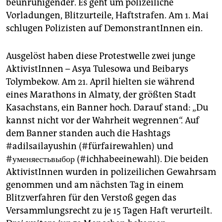
beunruhigender. Es geht um polizeiliche
epaper login
Vorladungen, Blitzurteile, Haftstrafen. Am 1. Mai
schlugen Polizisten auf DemonstrantInnen ein.
Ausgelöst haben diese Protestwelle zwei junge
AktivistInnen – Asya Tulesowa und Beibarys
Tolymbekow. Am 21. April hielten sie während
eines Marathons in Almaty, der größten Stadt
Kasachstans, ein Banner hoch. Darauf stand: „Du
kannst nicht vor der Wahrheit wegrennen“. Auf
dem Banner standen auch die Hashtags
#adilsailayushin (#fürfairewahlen) und
#уменяестьвыбор (#ichhabeeinewahl). Die beiden
AktivistInnen wurden in polizeilichen Gewahrsam
genommen und am nächsten Tag in einem
Blitzverfahren für den Verstoß gegen das
Versammlungsrecht zu je 15 Tagen Haft verurteilt.