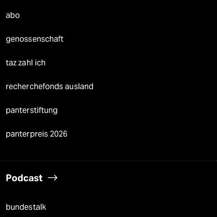
abo
genossenschaft
taz zahl ich
recherchefonds ausland
panterstiftung
panterpreis 2026
Podcast
bundestalk