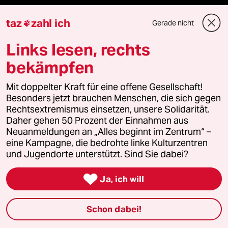
Kantine
taz
zahl ich
Gerade nicht

Shop
Links lesen, rechts
bekämpfen
Anzeigen
Mit doppelter Kraft für eine offene Gesellschaft!
Besonders jetzt brauchen Menschen, die sich gegen
Rechtsextremismus einsetzen, unsere Solidarität.
Fragen & Hilfe
Daher gehen 50 Prozent der Einnahmen aus
Neuanmeldungen an „Alles beginnt im Zentrum“ –
Feedback
eine Kampagne, die bedrohte linke Kulturzentren
und Jugendorte unterstützt. Sind Sie dabei?
Aboservice

Ja, ich will
ePaper Login
Schon dabei!
Downloads für Abonnierende