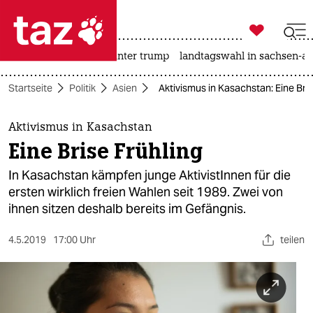

taz zahl ich
nahost-konflikt
usa unter trump
landtagswahl in sachsen-an

taz zahl ich
Startseite
Politik
Asien
Aktivismus in Kasachstan: Eine Bris
taz zahl ich
themen
Aktivismus in Kasachstan
Eine Brise Frühling
politik
In Kasachstan kämpfen junge AktivistInnen für die
öko
ersten wirklich freien Wahlen seit 1989. Zwei von
ihnen sitzen deshalb bereits im Gefängnis.
gesellschaft
4.5.2019
17:00 Uhr
teilen
kultur
sport