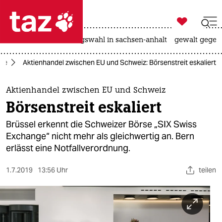

taz zahl ich
hitze
surfen
landtagswahl in sachsen-anhalt
gewalt gegen

taz zahl ich
ie
Aktienhandel zwischen EU und Schweiz: Börsenstreit eskaliert
taz zahl ich
themen
Aktienhandel zwischen EU und Schweiz
Börsenstreit eskaliert
politik
Brüssel erkennt die Schweizer Börse „SIX Swiss
öko
Exchange“ nicht mehr als gleichwertig an. Bern
erlässt eine Notfallverordnung.
gesellschaft
1.7.2019
13:56 Uhr
teilen
kultur
sport