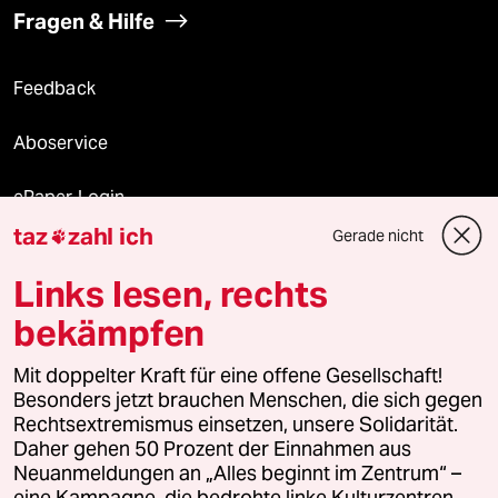
Fragen & Hilfe
Feedback
Aboservice
ePaper Login
taz
zahl ich
Gerade nicht

Downloads für Abonnierende
Links lesen, rechts
bekämpfen
© 2026 taz Verlags und Vertriebs GmbH
Mit doppelter Kraft für eine offene Gesellschaft!
Alle Rechte vorbehalten. Bei rechtlichen Fragen oder für Genehmigungen
wenden Sie sich bitte an
lizenzen@taz.de
Besonders jetzt brauchen Menschen, die sich gegen
Rechtsextremismus einsetzen, unsere Solidarität.
Daher gehen 50 Prozent der Einnahmen aus
Feedback
Redaktionsstatut
Kommune-Richtlinien
KI-
Neuanmeldungen an „Alles beginnt im Zentrum“ –