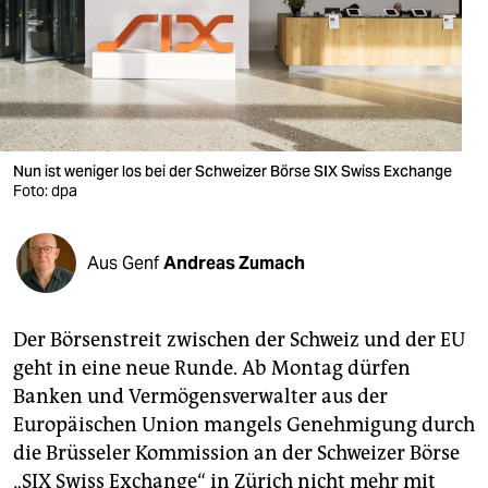
berlin
nord
wahrheit
verlag
Nun ist weniger los bei der Schweizer Börse SIX Swiss Exchange
verlag
Foto: dpa
veranstaltungen
Aus Genf
Andreas Zumach
shop
fragen & hilfe
Der Börsenstreit zwischen der Schweiz und der EU
unterstützen
geht in eine neue Runde. Ab Montag dürfen
Banken und Vermögensverwalter aus der
abo
Europäischen Union mangels Genehmigung durch
genossenschaft
die Brüsseler Kommission an der Schweizer Börse
„SIX Swiss Exchange“ in Zürich nicht mehr mit