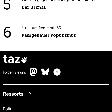
5
Was tun gegen den Energiewende-Rollback?
Der Urknall
6
Streit um Rente mit 63
Passgenauer Populismus
taz

Folgen Sie uns
Ressorts
Politik