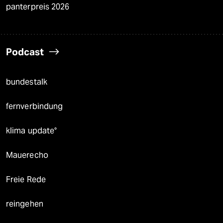
panterpreis 2026
Podcast
bundestalk
fernverbindung
klima update°
Mauerecho
Freie Rede
reingehen