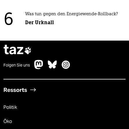
6
Was tun gegen den Energiewende-Rollback?
Der Urknall
taz

Folgen Sie uns
Ressorts
Politik
Öko