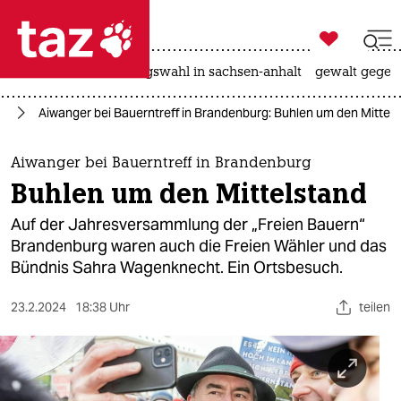

taz zahl ich
hitze
surfen
landtagswahl in sachsen-anhalt
gewalt gegen

taz zahl ich
st
Aiwanger bei Bauerntreff in Brandenburg: Buhlen um den Mittel
taz zahl ich
themen
Aiwanger bei Bauerntreff in Brandenburg
Buhlen um den Mittelstand
politik
Auf der Jahresversammlung der „Freien Bauern“
öko
Brandenburg waren auch die Freien Wähler und das
Bündnis Sahra Wagenknecht. Ein Ortsbesuch.
gesellschaft
23.2.2024
18:38 Uhr
teilen
kultur
sport