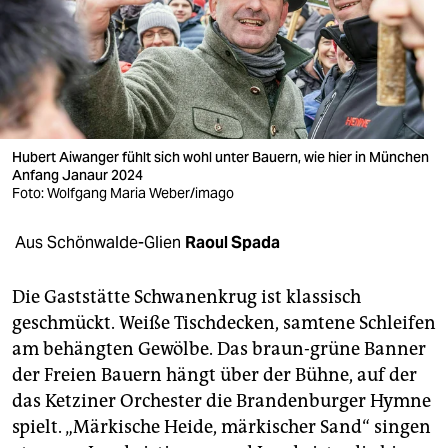
berlin
nord
wahrheit
verlag
Hubert Aiwanger fühlt sich wohl unter Bauern, wie hier in München
verlag
Anfang Janaur 2024
Foto: Wolfgang Maria Weber/imago
veranstaltungen
Aus Schönwalde-Glien
Raoul Spada
shop
fragen & hilfe
Die Gaststätte Schwanenkrug ist klassisch
geschmückt. Weiße Tischdecken, samtene Schleifen
unterstützen
am behängten Gewölbe. Das braun-grüne Banner
abo
der Freien Bauern hängt über der Bühne, auf der
das Ketziner Orchester die Brandenburger Hymne
genossenschaft
spielt. „Märkische Heide, märkischer Sand“ singen