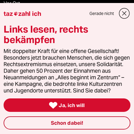
Vor Ort
taz
zahl ich
Gerade nicht

Live im Stream
Links lesen, rechts
Vergangene
bekämpfen
taz lab 2027
Mit doppelter Kraft für eine offene Gesellschaft!
Besonders jetzt brauchen Menschen, die sich gegen
Rechtsextremismus einsetzen, unsere Solidarität.
Daher gehen 50 Prozent der Einnahmen aus
Mehr taz Lesestoff
Neuanmeldungen an „Alles beginnt im Zentrum“ –
eine Kampagne, die bedrohte linke Kulturzentren
und Jugendorte unterstützt. Sind Sie dabei?
taz Blogs

Ja, ich will
taz FUTURZWEI
Schon dabei!
Le Monde diplomatique