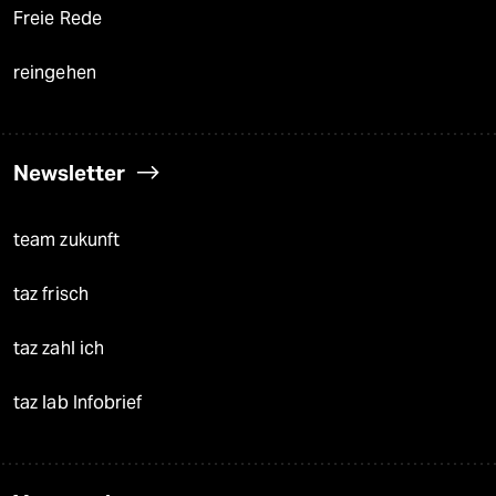
Freie Rede
reingehen
Newsletter
team zukunft
taz frisch
taz zahl ich
taz lab Infobrief