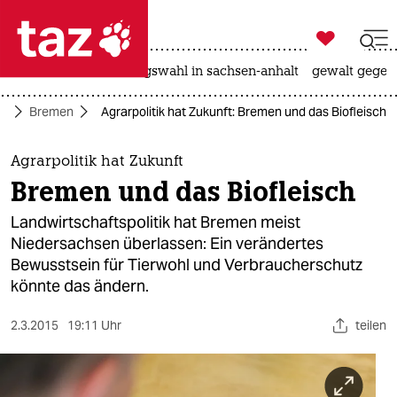

taz zahl ich
hitze
surfen
landtagswahl in sachsen-anhalt
gewalt gegen

taz zahl ich
rd
Bremen
Agrarpolitik hat Zukunft: Bremen und das Biofleisch
taz zahl ich
themen
Agrarpolitik hat Zukunft
Bremen und das Biofleisch
politik
Landwirtschaftspolitik hat Bremen meist
öko
Niedersachsen überlassen: Ein verändertes
Bewusstsein für Tierwohl und Verbraucherschutz
gesellschaft
könnte das ändern.
kultur
2.3.2015
19:11 Uhr
teilen
sport