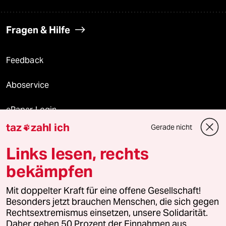
Fragen & Hilfe
Feedback
Aboservice
ePaper Login
taz
zahl ich
Gerade nicht

Downloads für Abonnierende
Links lesen, rechts
bekämpfen
© 2026 taz Verlags und Vertriebs GmbH
Mit doppelter Kraft für eine offene Gesellschaft!
Alle Rechte vorbehalten. Bei rechtlichen Fragen oder für Genehmigungen
wenden Sie sich bitte an
lizenzen@taz.de
Besonders jetzt brauchen Menschen, die sich gegen
Rechtsextremismus einsetzen, unsere Solidarität.
Daher gehen 50 Prozent der Einnahmen aus