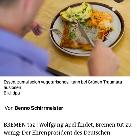
berlin
nord
wahrheit
verlag
verlag
veranstaltungen
shop
Essen, zumal solch vegetarisches, kann bei Grünen Traumata
auslösen
fragen & hilfe
Bild: dpa
unterstützen
Von
Benno Schirrmeister
abo
BREMEN taz | Wolfgang Apel findet, Bremen tut zu
genossenschaft
wenig: Der Ehrenpräsident des Deutschen