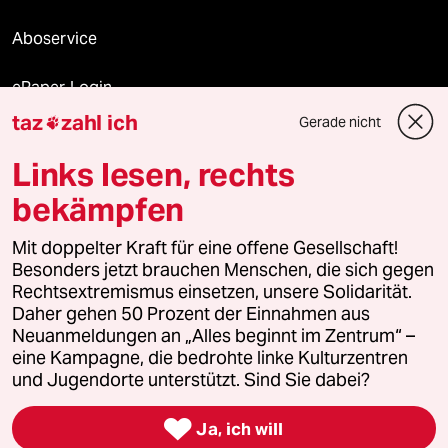
Aboservice
ePaper Login
taz
zahl ich
Gerade nicht

Downloads für Abonnierende
Links lesen, rechts
bekämpfen
© 2026 taz Verlags und Vertriebs GmbH
Alle Rechte vorbehalten. Bei rechtlichen Fragen oder für Genehmigungen
Mit doppelter Kraft für eine offene Gesellschaft!
wenden Sie sich bitte an
lizenzen@taz.de
Besonders jetzt brauchen Menschen, die sich gegen
Rechtsextremismus einsetzen, unsere Solidarität.
Daher gehen 50 Prozent der Einnahmen aus
Feedback
Redaktionsstatut
Kommune-Richtlinien
KI-
Neuanmeldungen an „Alles beginnt im Zentrum“ –
eine Kampagne, die bedrohte linke Kulturzentren
Leitlinie
Informant
Datenschutz
Impressum
AGB
und Jugendorte unterstützt. Sind Sie dabei?
Seitenwende
Einwilligungen widerrufen (Ads)

Ja, ich will