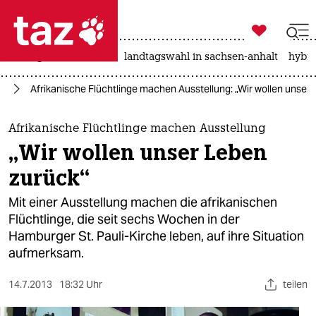

taz zahl ich
niedrigwasser
rente
landtagswahl in sachsen-anhalt
hybri

taz zahl ich
rg
Afrikanische Flüchtlinge machen Ausstellung: „Wir wollen unser
taz zahl ich
themen
Afrikanische Flüchtlinge machen Ausstellung
„Wir wollen unser Leben
politik
zurück“
öko
Mit einer Ausstellung machen die afrikanischen
Flüchtlinge, die seit sechs Wochen in der
gesellschaft
Hamburger St. Pauli-Kirche leben, auf ihre Situation
aufmerksam.
kultur
sport
14.7.2013
18:32 Uhr
teilen