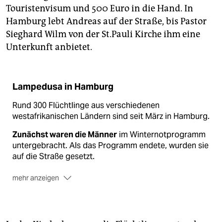
Touristenvisum und 500 Euro in die Hand. In
Hamburg lebt Andreas auf der Straße, bis Pastor
Sieghard Wilm von der St.Pauli Kirche ihm eine
Unterkunft anbietet.
Lampedusa in Hamburg
Rund 300 Flüchtlinge aus verschiedenen
westafrikanischen Ländern sind seit März in Hamburg.
Zunächst waren die Männer
im Winternotprogramm
untergebracht. Als das Programm endete, wurden sie
auf die Straße gesetzt.
mehr anzeigen
Nach eigenen Angaben
sind sie als Wanderarbeiter
aus Ghana, Nigeria, Togo und weiteren
westafrikanischen Ländern 2011 über Libyen nach
Italien geflohen.