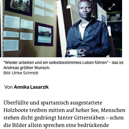
berlin
nord
wahrheit
verlag
verlag
veranstaltungen
"Wieder arbeiten und ein selbstbestimmtes Leben führen" - das ist
Andreas größter Wunsch.
shop
Bild: Ulrike Schmidt
fragen & hilfe
Von
Annika Lasarzik
unterstützen
Überfüllte und spartanisch ausgestattete
abo
Holzboote treiben mitten auf hoher See, Menschen
stehen dicht gedrängt hinter Gitterstäben – schon
genossenschaft
die Bilder allein sprechen eine bedrückende