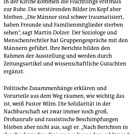
In der Kirche kommen die Flüchtlinge erstmals
zur Ruhe. Die verstörenden Bilder im Kopf aber
Aus Italien wurden
sie dann im Herbst 2012 mit
bleiben. „Die Männer sind schwer traumatisiert,
europaweit gültigen Reisepapieren und rund 500
Euro ausgestattet. Viele verließen daraufhin Italien
haben Freunde und Familienmitglieder sterben
und reisten nach Nordeuropa.
sehen“, sagt Martin Dolzer. Der Soziologe und
Menschenrechtler hat Gruppengespräche mit den
Die Forderungen der Männer
nach einer
Männern geführt. Ihre Berichte bilden den
Aufenthaltserlaubnis stoßen beim SPD-Senat auf
taube Ohren - der will sie zurück nach Italien schicken.
Rahmen der Ausstellung und werden durch
Zeitungsartikel und wissenschaftliche Gutachten
ergänzt.
Politische Zusammenhänge erklären und
Vorurteile aus dem Weg räumen, wie wichtig das
ist, weiß Pastor Wilm. Die Solidarität in der
Nachbarschaft sei zwar immer noch groß,
Drohanrufe und rassistische Beschimpfungen
blieben aber nicht aus, sagt er. „Nach Berichten in