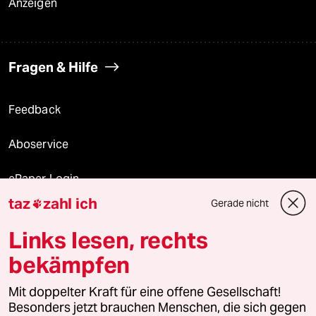
Anzeigen
Fragen & Hilfe
Feedback
Aboservice
ePaper Login
taz
zahl ich
Gerade nicht

Downloads für Abonnierende
Links lesen, rechts
bekämpfen
© 2026 taz Verlags und Vertriebs GmbH
Alle Rechte vorbehalten. Bei rechtlichen Fragen oder für Genehmigungen
Mit doppelter Kraft für eine offene Gesellschaft!
wenden Sie sich bitte an
lizenzen@taz.de
Besonders jetzt brauchen Menschen, die sich gegen