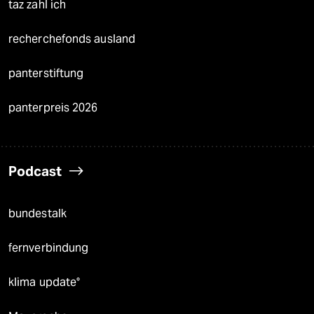
taz zahl ich
recherchefonds ausland
panterstiftung
panterpreis 2026
Podcast
bundestalk
fernverbindung
klima update°