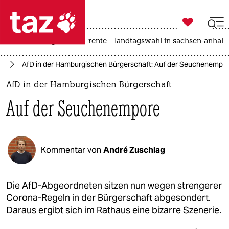

taz zahl ich
hitze
niedrigwasser
rente
landtagswahl in sachsen-anhalt

taz zahl ich
rg
AfD in der Hamburgischen Bürgerschaft: Auf der Seuchenempo
taz zahl ich
AfD in der Hamburgischen Bürgerschaft
themen
Auf der Seuchenempore
politik
öko
Kommentar von
André Zuschlag
gesellschaft
kultur
Die AfD-Abgeordneten sitzen nun wegen strengerer
Corona-Regeln in der Bürgerschaft abgesondert.
sport
Daraus ergibt sich im Rathaus eine bizarre Szenerie.