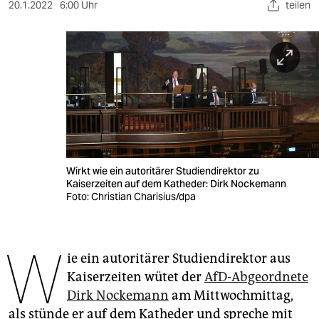
berlin
20.1.2022
6:00 Uhr
teilen
nord
wahrheit
verlag
verlag
veranstaltungen
Wirkt wie ein autoritärer Studiendirektor zu
shop
Kaiserzeiten auf dem Katheder: Dirk Nockemann
Foto: Christian Charisius/dpa
fragen & hilfe
unterstützen
W
ie ein autoritärer Studiendirektor aus
abo
Kaiserzeiten wütet der
AfD-Abgeordnete
genossenschaft
Dirk Nockemann
am Mittwochmittag,
als stünde er auf dem Katheder und spreche mit