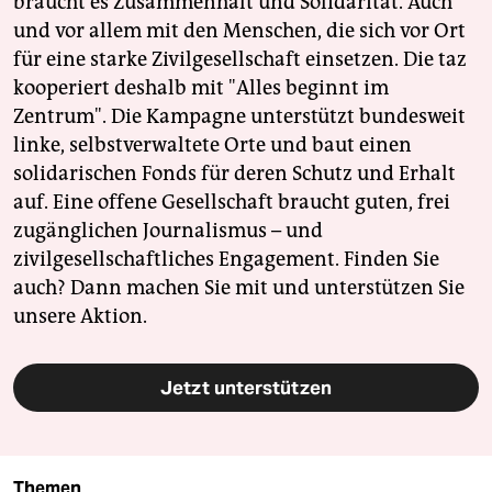
braucht es Zusammenhalt und Solidarität. Auch
Landtag vertreten
, dort gibt es Streit um verbliebene
und vor allem mit den Menschen, die sich vor Ort
Ressourcen und die strategische Ausrichtung für
für eine starke Zivilgesellschaft einsetzen. Die taz
2027. Ein aktuelles Beispiel ist Kevin Dorow, Beisitzer
kooperiert deshalb mit "Alles beginnt im
im Landesvorstand und in der Jugendorganisation
Zentrum". Die Kampagne unterstützt bundesweit
„Generation Deutschland“. Er geriet wegen der
Verwendung einer auch von der Hitlerjugend
linke, selbstverwaltete Orte und baut einen
genutzten Parole in die Kritik; der Bundesvorstand
solidarischen Fonds für deren Schutz und Erhalt
leitete ein Ausschlussverfahren ein, zog es im März
auf. Eine offene Gesellschaft braucht guten, frei
aber zurück.
Im Gegenzug legte Dorow alle
zugänglichen Journalismus – und
Parteiämter nieder und akzeptierte eine zweijährige
zivilgesellschaftliches Engagement. Finden Sie
Ämtersperre
.
auch? Dann machen Sie mit und unterstützen Sie
unsere Aktion.
Jetzt unterstützen
Themen