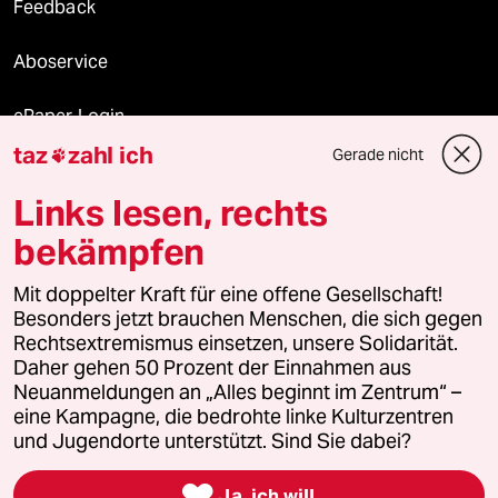
Feedback
Aboservice
ePaper Login
taz
zahl ich
Gerade nicht

Downloads für Abonnierende
Links lesen, rechts
bekämpfen
© 2026 taz Verlags und Vertriebs GmbH
Mit doppelter Kraft für eine offene Gesellschaft!
Alle Rechte vorbehalten. Bei rechtlichen Fragen oder für Genehmigungen
wenden Sie sich bitte an
lizenzen@taz.de
Besonders jetzt brauchen Menschen, die sich gegen
Rechtsextremismus einsetzen, unsere Solidarität.
Daher gehen 50 Prozent der Einnahmen aus
Feedback
Redaktionsstatut
Kommune-Richtlinien
KI-
Neuanmeldungen an „Alles beginnt im Zentrum“ –
eine Kampagne, die bedrohte linke Kulturzentren
Leitlinie
Informant
Datenschutz
Impressum
AGB
und Jugendorte unterstützt. Sind Sie dabei?
Seitenwende
Einwilligungen widerrufen (Ads)

Ja, ich will