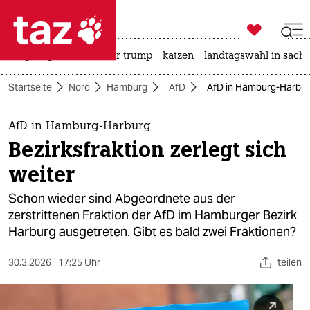

taz zahl ich
bergsteigen
usa unter trump
katzen
landtagswahl in sachs

taz zahl ich
Startseite
Nord
Hamburg
AfD
AfD in Hamburg-Harburg:
taz zahl ich
themen
AfD in Hamburg-Harburg
Bezirksfraktion zerlegt sich
politik
weiter
öko
Schon wieder sind Abgeordnete aus der
zerstrittenen Fraktion der AfD im Hamburger Bezirk
gesellschaft
Harburg ausgetreten. Gibt es bald zwei Fraktionen?
kultur
30.3.2026
17:25 Uhr
teilen
sport