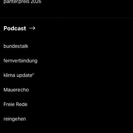
panterpreis 2026
Podcast
bundestalk
fernverbindung
klima update°
Mauerecho
Freie Rede
reingehen