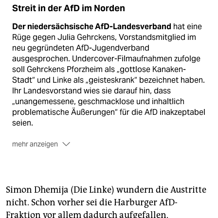
Streit in der AfD im Norden
Der niedersächsische AfD-Landesverband
hat eine
Rüge gegen Julia Gehrckens, Vorstandsmitglied im
neu gegründeten AfD-Jugendverband
ausgesprochen. Undercover-Filmaufnahmen zufolge
soll Gehrckens Pforzheim als „gottlose Kanaken-
Stadt“ und Linke als „geisteskrank“ bezeichnet haben.
Ihr Landesvorstand wies sie darauf hin, dass
„unangemessene, geschmacklose und inhaltlich
problematische Äußerungen“ für die AfD inakzeptabel
seien.
mehr anzeigen
Die niedersächsische Landesgruppe der AfD-
Bundestagsfraktion
schloss Ende Februar die
Abgeordnete Martina Uhr aus. Ihr wird
Vetternwirtschaft vorgeworfen
: Sie soll staatliche
Simon Dhemija (Die Linke) wundern die Austritte
Mittel für die Beschäftigung von Verwandten oder
nicht. Schon vorher sei die Harburger AfD-
Partner:innen anderer Fraktionskolleg:innen
Fraktion vor allem dadurch aufgefallen,