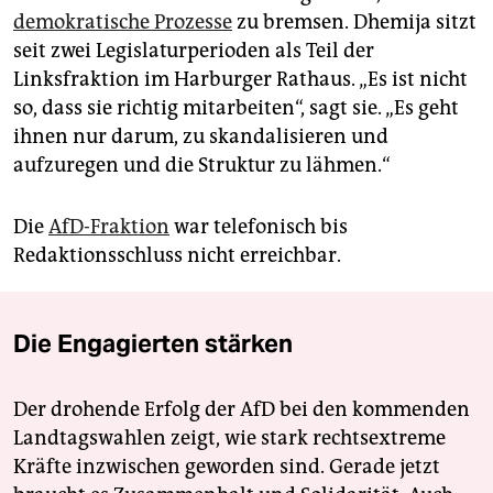
zweckentfremdet haben. Der Fall sorgt für massive
demokratische Prozesse
zu bremsen. Dhemija sitzt
Spannungen zwischen dem Landesverband und der
seit zwei Legislaturperioden als Teil der
Berliner Fraktion.
Linksfraktion im Harburger Rathaus. „Es ist nicht
Dem niedersächsischen Landesvorsitzenden
so, dass sie richtig mitarbeiten“, sagt sie. „Es geht
Ansgar Schledde
wird zudem vorgeworfen, ein
ihnen nur darum, zu skandalisieren und
geheimes Netzwerk geknüpft zu haben. Eine EU-
aufzuregen und die Struktur zu lähmen.“
Abgeordnete und weitere Insider werfen der Führung
vor, Posten und Gelder in Form einer
Günstlingswirtschaft zu vergeben.
Mitglieder
Die
AfD-Fraktion
war telefonisch bis
berichten von einem „Schweigegelübde“
per
Redaktionsschluss nicht erreichbar.
Handzeichen und massivem Druck auf
Abweichler:innen. Schledde bestreitet die Vorwürfe.
Nachdem die Bremer AfD
aufgrund zweier
Die Engagierten stärken
konkurrierender Wahllisten 2023
nicht zur
Bürgerschaftswahl zugelassen wurde
, ist der Verband
gelähmt. Gegenseitige juristische Verfahren und
Der drohende Erfolg der AfD bei den kommenden
Ausschlüsse dauern an und verhindern eine politische
Landtagswahlen zeigt, wie stark rechtsextreme
Reorganisation.
Kräfte inzwischen geworden sind. Gerade jetzt
In Schleswig-Holstein ist die AfD seit 2022 nicht im