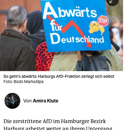
berlin
nord
wahrheit
verlag
verlag
veranstaltungen
shop
So geht's abwärts: Harburgs AfD-Fraktion zerlegt sich selbst
Foto: Bodo Marks/dpa
fragen & hilfe
unterstützen
Von
Amira Klute
abo
genossenschaft
Die zerstrittene AfD im Hamburger Bezirk
Harburg arbeitet weiter an ihrem Untergang.