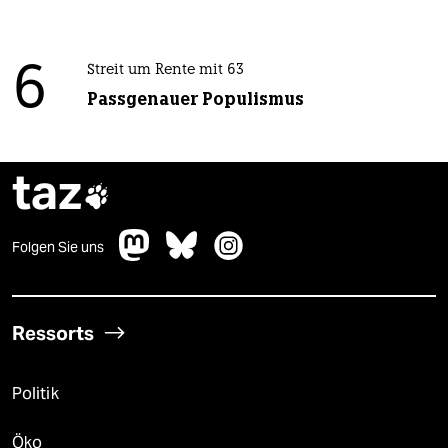
6
Streit um Rente mit 63
Passgenauer Populismus
taz

Folgen Sie uns
Ressorts
Politik
Öko