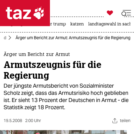

taz zahl ich
bergsteigen
usa unter trump
katzen
landtagswahl in sachs

taz zahl ich
and
Ärger um Bericht zur Armut: Armutszeugnis für die Regierung
taz zahl ich
themen
Ärger um Bericht zur Armut
Armutszeugnis für die
politik
Regierung
öko
Der jüngste Armutsbericht von Sozialminister
Scholz zeigt, dass das Armutsrisiko hoch geblieben
gesellschaft
ist. Er sieht 13 Prozent der Deutschen in Armut - die
Statistik zeigt 18 Prozent.
kultur
sport
19.5.2008
2:00 Uhr
teilen