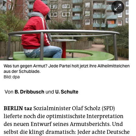
berlin
nord
wahrheit
verlag
verlag
veranstaltungen
Was tun gegen Armut? Jede Partei holt jetzt ihre Allheilmittelchen
aus der Schublade.
Bild: dpa
shop
fragen & hilfe
Von
B. Dribbusch
und
U. Schulte
unterstützen
BERLIN taz
Sozialminister Olaf Scholz (SPD)
abo
lieferte noch die optimistischste Interpretation
des neuen Entwurf seines Armutsberichts. Und
genossenschaft
selbst die klingt dramatisch: Jeder achte Deutsche