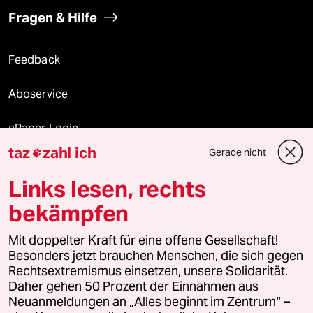
Fragen & Hilfe
Feedback
Aboservice
ePaper Login
taz
zahl ich
Gerade nicht

Downloads für Abonnierende
Links lesen, rechts
bekämpfen
© 2026 taz Verlags und Vertriebs GmbH
Mit doppelter Kraft für eine offene Gesellschaft!
Alle Rechte vorbehalten. Bei rechtlichen Fragen oder für Genehmigungen
wenden Sie sich bitte an
lizenzen@taz.de
Besonders jetzt brauchen Menschen, die sich gegen
Rechtsextremismus einsetzen, unsere Solidarität.
Daher gehen 50 Prozent der Einnahmen aus
Feedback
Redaktionsstatut
Kommune-Richtlinien
KI-
Neuanmeldungen an „Alles beginnt im Zentrum“ –