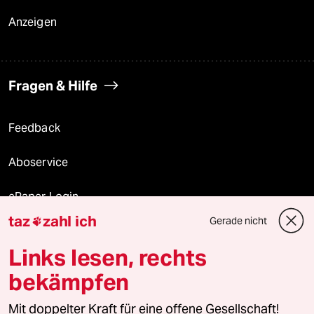
Anzeigen
Fragen & Hilfe
Feedback
Aboservice
ePaper Login
taz
zahl ich
Gerade nicht

Downloads für Abonnierende
Links lesen, rechts
bekämpfen
© 2026 taz Verlags und Vertriebs GmbH
Alle Rechte vorbehalten. Bei rechtlichen Fragen oder für Genehmigungen
Mit doppelter Kraft für eine offene Gesellschaft!