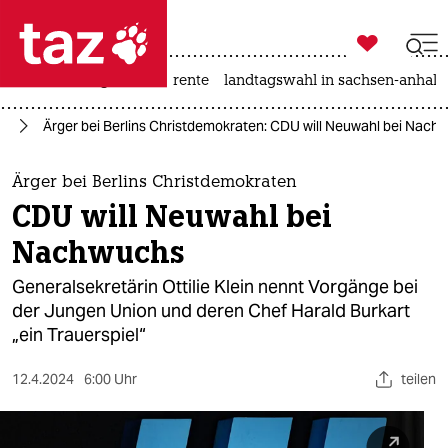

taz zahl ich
hitze
niedrigwasser
rente
landtagswahl in sachsen-anhalt

taz zahl ich
fD
Ärger bei Berlins Christdemokraten: CDU will Neuwahl bei Nach
taz zahl ich
themen
Ärger bei Berlins Christdemokraten
CDU will Neuwahl bei
politik
Nachwuchs
öko
Generalsekretärin Ottilie Klein nennt Vorgänge bei
der Jungen Union und deren Chef Harald Burkart
gesellschaft
„ein Trauerspiel“
kultur
12.4.2024
6:00 Uhr
teilen
sport