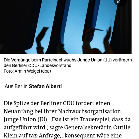
berlin
nord
wahrheit
verlag
verlag
Die Vorgänge beim Parteinachwuchs Junge Union (JU) verärgern
den Berliner CDU-Landesvorstand
veranstaltungen
Foto: Armin Weigel (dpa)
shop
Aus Berlin
Stefan Alberti
fragen & hilfe
unterstützen
Die Spitze der Berliner CDU fordert einen
Neuanfang bei ihrer Nachwuchsorganisation
abo
Junge Union (JU). „Das ist ein Trauerspiel, dass da
aufgeführt wird“, sagte Generalsekretärin Ottilie
genossenschaft
Klein auf taz-Anfrage, „konsequent wäre eine