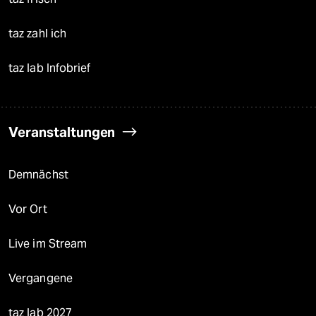
taz zahl ich
taz lab Infobrief
Veranstaltungen
Demnächst
Vor Ort
Live im Stream
Vergangene
taz lab 2027