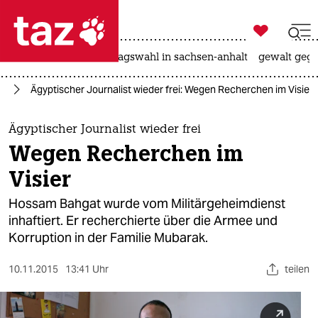

taz zahl ich
nahost-konflikt
landtagswahl in sachsen-anhalt
gewalt gege

taz zahl ich
it
Ägyptischer Journalist wieder frei: Wegen Recherchen im Visier
taz zahl ich
themen
Ägyptischer Journalist wieder frei
Wegen Recherchen im
politik
Visier
öko
Hossam Bahgat wurde vom Militärgeheimdienst
inhaftiert. Er recherchierte über die Armee und
gesellschaft
Korruption in der Familie Mubarak.
kultur
10.11.2015
13:41 Uhr
teilen
sport