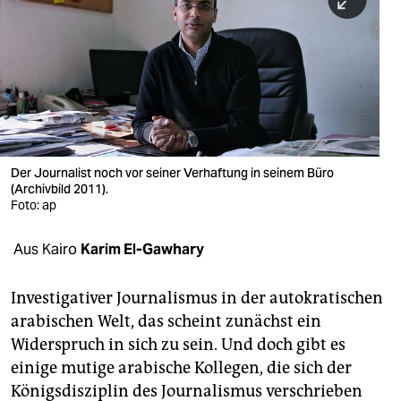
berlin
nord
wahrheit
verlag
verlag
Der Journalist noch vor seiner Verhaftung in seinem Büro
(Archivbild 2011).
veranstaltungen
Foto: ap
shop
Aus Kairo
Karim El-Gawhary
fragen & hilfe
unterstützen
Investigativer Journalismus in der autokratischen
arabischen Welt, das scheint zunächst ein
abo
Widerspruch in sich zu sein. Und doch gibt es
einige mutige arabische Kollegen, die sich der
genossenschaft
Königsdisziplin des Journalismus verschrieben