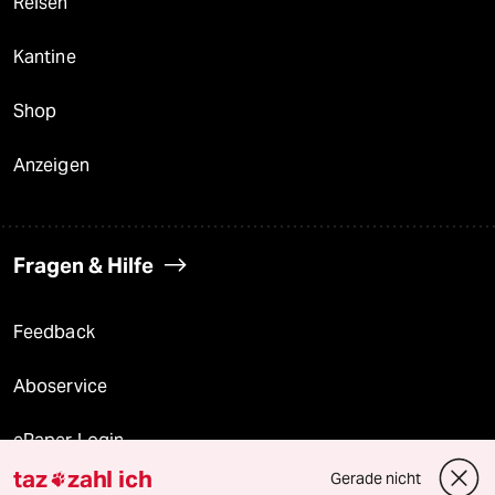
Reisen
Kantine
Shop
Anzeigen
Fragen & Hilfe
Feedback
Aboservice
ePaper Login
taz
zahl ich
Gerade nicht

Downloads für Abonnierende