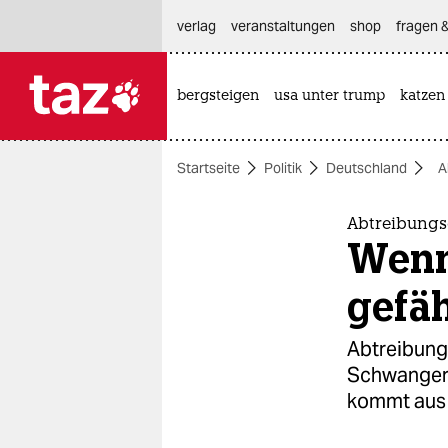
hautnavigation anspringen
hauptinhalt anspringen
footer anspringen
verlag
veranstaltungen
shop
fragen &
bergsteigen
usa unter trump
katzen

taz zahl ich
taz zahl ich
Startseite
Politik
Deutschland
A
themen
politik
Abtreibungs
Wenn
öko
gefä
gesellschaft
Abtreibung
kultur
Schwangers
kommt aus d
sport