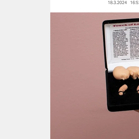
berlin
18.3.2024
16:5
nord
wahrheit
verlag
verlag
veranstaltungen
shop
fragen & hilfe
unterstützen
abo
genossenschaft