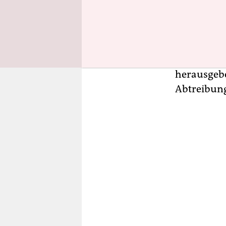
Die beiden
haben, wie
verhindern
dass soge
herausgebe
Abtreibung