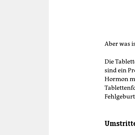
Aber was i
Die Tablet
sind ein P
Hormon mit
Tablettenf
Fehlgeburt
Umstritt