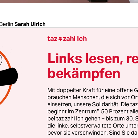
Berlin
Sarah Ulrich
taz
zahl ich

e September 2023, als eine Gynäkologin an einem 
Links lesen, r
i lose Blister mit Tabletten aus ihrer Tasche zie
n in die Hand gibt. Eine der beiden hat der Ärzti
bekämpfen
sagt, sie sei schwanger und habe eine Pille gen
gerschaft abzubrechen – obwohl sie das gar nicht
Mit doppelter Kraft für eine offene G
ztin hat geantwortet, man könne versuchen, dies
brauchen Menschen, die sich vor O
 rückgängig zu machen. Mit den Tabletten, die si
einsetzen, unsere Solidarität. Die ta
beginnt im Zentrum“. 50 Prozent a
. Ohne ein Rezept, ohne eine Untersuchung, ohn
bei taz zahl ich gehen – bis zum 30
 Aufklärung – ja sogar ohne Überprüfung, ob di
die linke, selbstverwaltete Orte unte
hwanger ist.
bevor sie verschwinden. Sind Sie da