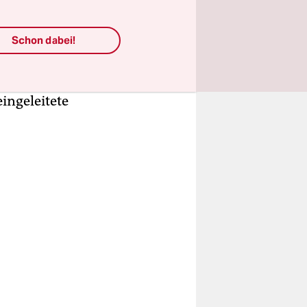
erchiert
u
Schon dabei!
beweisen,
ente
ingeleitete