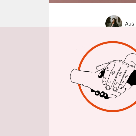
epaper login
Aus 
Es ist End
Bahnhof zwe
zwei Fraue
Telefon ge
die Schwan
Und die Är
Abtreibung
aushändigt
umfassende
wirklich sc