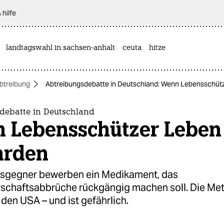
 hilfe
landtagswahl in sachsen-anhalt
ceuta
hitze
btreibung
Abtreibungsdebatte in Deutschland: Wenn Lebensschüt
debatte in Deutschland
 Lebensschützer Leben
hrden
sgegner bewerben ein Medikament, das
chaftsabbrüche rückgängig machen soll. Die Me
en USA – und ist gefährlich.