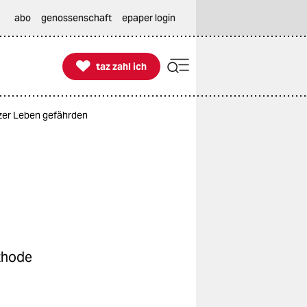
abo
genossenschaft
epaper login

taz zahl ich
taz zahl ich
zer Leben gefährden
thode