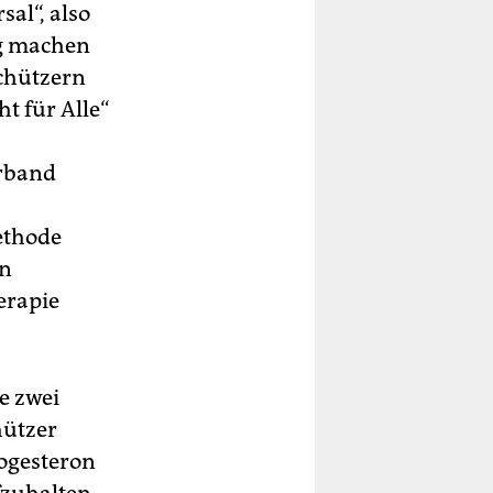
sal“, also
ig machen
schützern
ht für Alle“
erband
ethode
in
erapie
e zwei
hützer
rogesteron