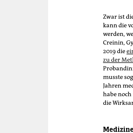
Zwar ist d
kann die v
werden, we
Creinin, Gy
2019 die
ei
zu der Met
Probandinn
musste sog
Jahren med
habe noch n
die Wirksa
Medizine