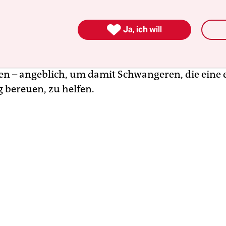
 Frauen sind Reporterinnen, die für das ZDF rech

 weit Abtreibungsgegner gehen­, um Abbrüche z
Ja, ich will
. Das erste Mal können sie für Deutschland nun 
nannte Lebensschützer unter der Hand Medikam
n – angeblich, um damit Schwangeren, die eine e
 bereuen, zu helfen.