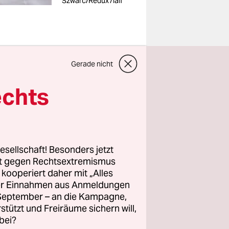
Szwarc/Redux7laif
Gerade nicht
Berliner
echts
ht und sie
n am
ommen, um
 wolle.
esellschaft! Besonders jetzt
e
rt gegen Rechtsextremismus
e ihr nun
z kooperiert daher mit „Alles
ller Einnahmen aus Anmeldungen
e
. September – an die Kampagne,
e Person
rstützt und Freiräume sichern will,
bei?