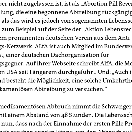
er nicht zugelassen ist, ist als „Abortion Pill Rever
lung, die eine begonnene Abtreibung rückgäng
u als das wird es jedoch von sogenannten Lebens
, zum Beispiel auf der Seite der „Aktion Lebensrec
nem prominenten deutschen Verein aus dem Anti-
s-Netzwerk. ALfA ist auch Mitglied im Bundesv
t, einer deutschen Dachorganisation für
sgegner. Auf ihrer Webseite schreibt AlfA, die M
en USA seit Längerem durchgeführt. Und: „Auch 
d besteht die Möglichkeit, eine solche Umkehrth
ikamentösen Abtreibung zu versuchen.“
 medikamentösen Abbruch nimmt die Schwanger
mit einem Abstand von 48 Stunden. Die Lebenssc
nun, dass nach der Einnahme der ersten Pille P