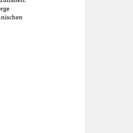
zuhalten.
orge
anischen