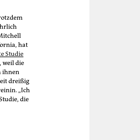
Trotzdem
hrlich
Mitchell
ornia, hat
te Studie
 weil die
n ihnen
it dreißig
inin. „Ich
Studie, die