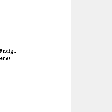
ändigt,
genes
n