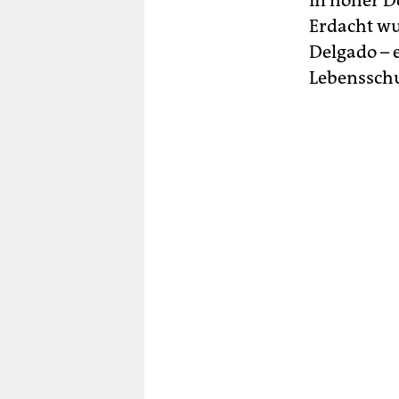
in hoher D
Erdacht w
Delgado – 
Lebenssch