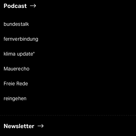
Podcast
bundestalk
fernverbindung
klima update°
Mauerecho
Freie Rede
reingehen
Newsletter