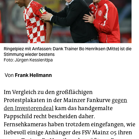
berlin
nord
wahrheit
verlag
Ringelpiez mit Anfassen: Dank Trainer Bo Henriksen (Mitte) ist die
Stimmung wieder bestens
verlag
Foto: Jürgen Kessler/dpa
veranstaltungen
Von
Frank Hellmann
shop
fragen & hilfe
Im Vergleich zu den großflächigen
Protestplakaten in der Mainzer Fankurve
gegen
unterstützen
den Investorendeal
kam das handgemalte
Pappschild recht bescheiden daher.
abo
Fernsehkameras haben trotzdem eingefangen, wie
genossenschaft
liebevoll einige Anhänger des FSV Mainz 05 ihren