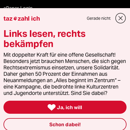
ePaper Login
taz
zahl ich
Gerade nicht

Downloads für Abonnierende
Links lesen, rechts
bekämpfen
© 2026 taz Verlags und Vertriebs GmbH
Alle Rechte vorbehalten. Bei rechtlichen Fragen oder für Genehmigungen
Mit doppelter Kraft für eine offene Gesellschaft!
wenden Sie sich bitte an
lizenzen@taz.de
Besonders jetzt brauchen Menschen, die sich gegen
Rechtsextremismus einsetzen, unsere Solidarität.
Daher gehen 50 Prozent der Einnahmen aus
Feedback
Redaktionsstatut
Kommune-Richtlinien
KI-
Neuanmeldungen an „Alles beginnt im Zentrum“ –
eine Kampagne, die bedrohte linke Kulturzentren
Leitlinie
Informant
Datenschutz
Impressum
AGB
und Jugendorte unterstützt. Sind Sie dabei?
Seitenwende
Einwilligungen widerrufen (Ads)

Ja, ich will
Schon dabei!