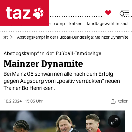

taz zahl ich
bergsteigen
usa unter trump
katzen
landtagswahl in sachs

taz zahl ich
port
Abstiegskampf in der Fußball-Bundesliga: Mainzer Dynamite
taz zahl ich
themen
Abstiegskampf in der Fußball-Bundesliga
Mainzer Dynamite
politik
Bei Mainz 05 schwärmen alle nach dem Erfolg
öko
gegen Augsburg vom „positiv verrückten“ neuen
Trainer Bo Henriksen.
gesellschaft
18.2.2024
15:05 Uhr
teilen
kultur
sport