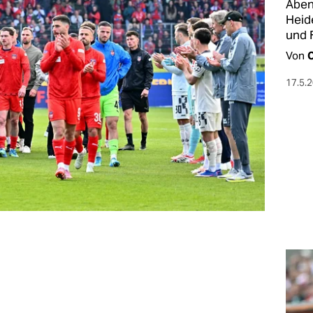
Aben
Heid
und 
Von
C
17.5.