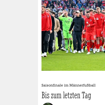
berlin
nord
wahrheit
verlag
verlag
veranstaltungen
shop
fragen & hilfe
unterstützen
Saisonfinale im Männerfußball
abo
Bis zum letzten Tag
genossenschaft