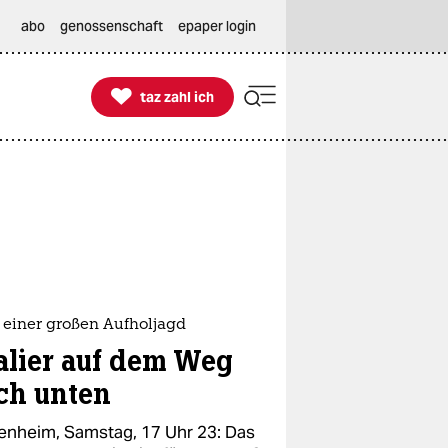
abo
genossenschaft
epaper login

taz zahl ich
taz zahl ich
 einer großen Aufholjagd
alier auf dem Weg
ch unten
enheim, Samstag, 17 Uhr 23: Das