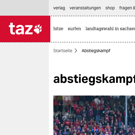
hautnavigation anspringen
hauptinhalt anspringen
footer anspringen
verlag
veranstaltungen
shop
fragen &
hitze
surfen
landtagswahl in sachse

taz zahl ich
taz zahl ich
Startseite
Abstiegskampf
themen
politik
abstiegskamp
öko
gesellschaft
kultur
sport