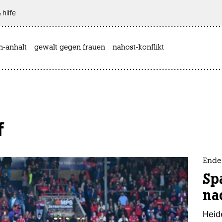
 hilfe
n-anhalt
gewalt gegen frauen
nahost-konflikt
f
Ende
Sp
na
Heid