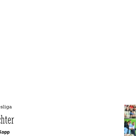
sliga
chter
Kopp