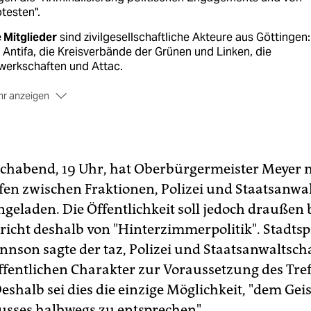
testen".
 Mitglieder
sind zivilgesellschaftliche Akteure aus Göttingen:
 Antifa, die Kreisverbände der Grünen und Linken, die
werkschaften und Attac.
r anzeigen
alyse:
Die Initiative behauptet, dass zur Abschreckung gege
zelne AktivistInnen "Strafverfahren mit (teilweise) konstruiert
tbeständen" eröffnet würden. Dazu gehörten Vorwürfe wie
derstand, Landfriedensbruch oder Beleidigung.
chabend, 19 Uhr, hat Oberbürgermeister Meyer 
fen zwischen Fraktionen, Polizei und Staatsanwa
ngeladen. Die Öffentlichkeit soll jedoch draußen 
pricht deshalb von "Hinterzimmerpolitik". Stadts
annson sagte der taz, Polizei und Staatsanwaltsch
ffentlichen Charakter zur Voraussetzung des Tre
shalb sei dies die einzige Möglichkeit, "dem Geis
usses halbwegs zu entsprechen".