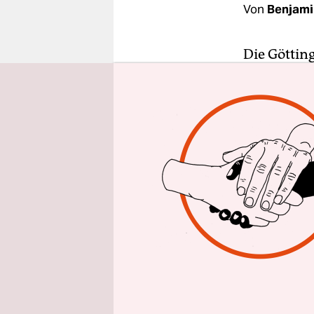
epaper login
Von
Benjami
Die Göttin
einen Tisch
entspreche
und will si
Ratsfrakti
über poliz
Hintergrun
Der Rat ha
friedliche
Verantwortl
Mitglieder 
Kriminalis