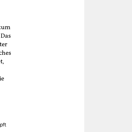
 zum
. Das
ter
lches
t,
ie
pft