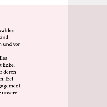
wahlen
sind.
h und vor
lles
 linke,
ür deren
n, frei
ngagement.
e unsere