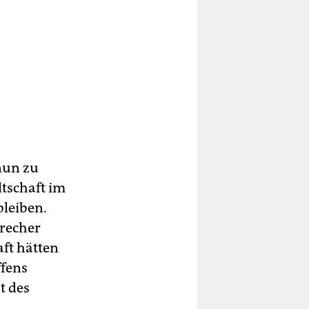
n
en
nun zu
ltschaft im
bleiben.
precher
aft hätten
ffens
t des