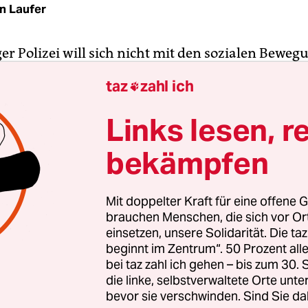
n Laufer
ger Polizei will sich nicht mit den sozialen Bewe
 setzen. Polizeipräsident Robert Kruse hat einen
taz
zahl ich

nden Ratsbeschluss aus dem Mai in den Wind ge
ch stattdessen unter Ausschluss der Öffentlichkei
Links lesen, r
onen treffen, um gemeinsam mit der Staatsanwal
bekämpfen
eiliche Ermittlungen bei Vorfällen mit politische
d zu informieren.
Mit doppelter Kraft für eine offene G
tte beschlossen, einen "Runden Tisch demokratis
brauchen Menschen, die sich vor O
einsetzen, unsere Solidarität. Die ta
s Göttingen" einzurichten. Teilnehmen sollten sow
beginnt im Zentrum“. 50 Prozent a
ichen aus Politik, Justiz und Polizei in Göttingen
bei taz zahl ich gehen – bis zum 30
der "Initiative für gesellschaftliches Engagement 
die linke, selbstverwaltete Orte unte
ierung und politische Justiz" (IFGE). Hintergrun
bevor sie verschwinden. Sind Sie da