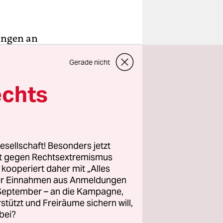
gungen an
Gerade nicht
schlagen
t mit den
echts
tschaft
m
esellschaft! Besonders jetzt
ches und
rt gegen Rechtsextremismus
z kooperiert daher mit „Alles
ohl die
ller Einnahmen aus Anmeldungen
 als auch
. September – an die Kampagne,
- gegen
rstützt und Freiräume sichern will,
d waren
bei?