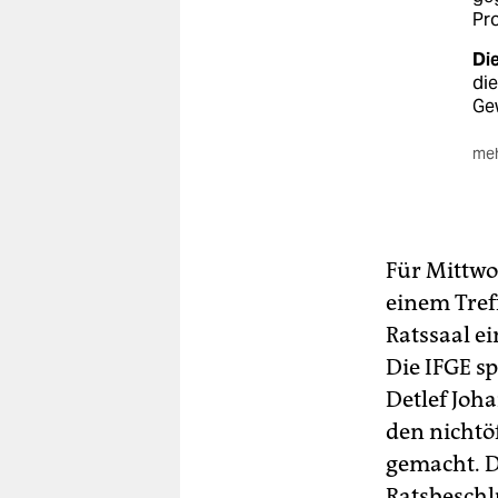
Pro
Die
die
Ge
meh
An
ein
Ta
Wi
Für Mittwo
einem Tref
Ratssaal ei
Die IFGE s
Detlef Joh
den nichtö
gemacht. De
Ratsbeschl