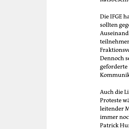
Die IFGE ha
sollten geg
Auseinande
teilnehmen
Fraktionsv
Dennoch se
geforderte 
Kommunikat
Auch die Li
Proteste w
leitender 
immer noch
Patrick Hu