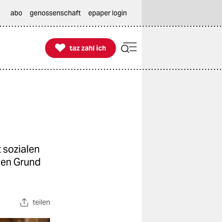
abo
genossenschaft
epaper login

taz zahl ich
taz zahl ich
 sozialen
nen Grund
teilen