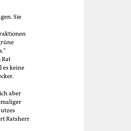
gen. Sie
raktionen
 grüne
s."
 Rat
l es keine
cker.
ich aber
emaliger
hutzes
rt Ratsherr