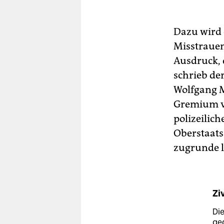
Dazu wird 
Misstrauen
Ausdruck, d
schrieb de
Wolfgang Me
Gremium ve
polizeilic
Oberstaats
zugrunde l
Zi
Die
geg