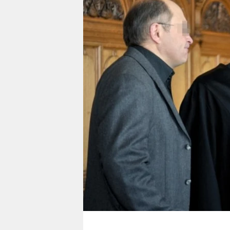
berlin
nord
wahrheit
verlag
verlag
veranstaltungen
shop
fragen & hilfe
unterstützen
abo
genossenschaft