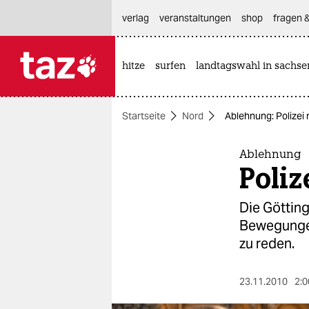
hautnavigation anspringen
hauptinhalt anspringen
footer anspringen
verlag
veranstaltungen
shop
fragen &
hitze
surfen
landtagswahl in sachse

taz zahl ich
taz zahl ich
Startseite
Nord
Ablehnung: Polizei 
themen
politik
Ablehnung
Poliz
öko
Die Götting
gesellschaft
Bewegungen
zu reden.
kultur
sport
23.11.2010
2:0