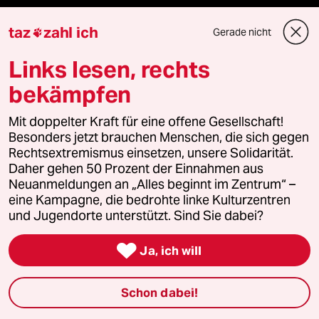
taz
zahl ich
Reisen
Gerade nicht

Links lesen, rechts
Kantine
bekämpfen
Shop
Mit doppelter Kraft für eine offene Gesellschaft!
Anzeigen
Besonders jetzt brauchen Menschen, die sich gegen
Rechtsextremismus einsetzen, unsere Solidarität.
Daher gehen 50 Prozent der Einnahmen aus
Neuanmeldungen an „Alles beginnt im Zentrum“ –
Fragen & Hilfe
eine Kampagne, die bedrohte linke Kulturzentren
und Jugendorte unterstützt. Sind Sie dabei?
Feedback

Ja, ich will
Aboservice
Schon dabei!
ePaper Login