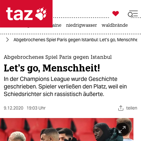

taz zahl ich
hitze
krieg in der ukraine
niedrigwasser
waldbrände

taz zahl ich
us
Abgebrochenes Spiel Paris gegen Istanbul: Let’s go, Menschheit
taz zahl ich
themen
Abgebrochenes Spiel Paris gegen Istanbul
Let’s go, Menschheit!
politik
In der Champions League wurde Geschichte
öko
geschrieben. Spieler verließen den Platz, weil ein
Schiedsrichter sich rassistisch äußerte.
gesellschaft
9.12.2020
19:03 Uhr
teilen
kultur
sport