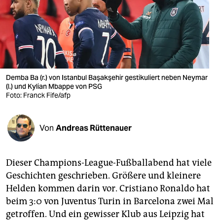
berlin
nord
wahrheit
verlag
Demba Ba (r.) von Istanbul Başakşehir gestikuliert neben Neymar
verlag
(l.) und Kylian Mbappe von PSG
Foto: Franck Fife/afp
veranstaltungen
shop
Von
Andreas Rüttenauer
fragen & hilfe
Dieser Champions-League-Fußballabend hat viele
unterstützen
Geschichten geschrieben. Größere und kleinere
abo
Helden kommen darin vor. Cristiano Ronaldo hat
beim 3:0 von Juventus Turin in Barcelona zwei Mal
genossenschaft
getroffen. Und ein gewisser Klub aus Leipzig hat