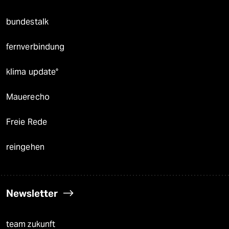
bundestalk
fernverbindung
klima update°
Mauerecho
Freie Rede
reingehen
Newsletter
team zukunft