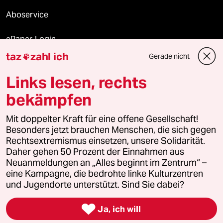
Aboservice
ePaper Login
taz
zahl ich
Gerade nicht

Downloads für Abonnierende
Links lesen, rechts
bekämpfen
© 2026 taz Verlags und Vertriebs GmbH
Alle Rechte vorbehalten. Bei rechtlichen Fragen oder für Genehmigungen
Mit doppelter Kraft für eine offene Gesellschaft!
wenden Sie sich bitte an
lizenzen@taz.de
Besonders jetzt brauchen Menschen, die sich gegen
Rechtsextremismus einsetzen, unsere Solidarität.
Daher gehen 50 Prozent der Einnahmen aus
Feedback
Redaktionsstatut
Kommune-Richtlinien
KI-
Neuanmeldungen an „Alles beginnt im Zentrum“ –
eine Kampagne, die bedrohte linke Kulturzentren
Leitlinie
Informant
Datenschutz
Impressum
AGB
und Jugendorte unterstützt. Sind Sie dabei?
Seitenwende
Einwilligungen widerrufen (Ads)

Ja, ich will