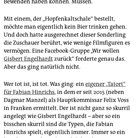
Bewenden haben können. Müssen.
epaper login
Mit einem, der „Hopfenkaltschale“ bestellt,
möchte man eigentlich kein Bier trinken gehen.
Und doch hatte ausgerechnet dieser Sonderling
die Zuschauer berührt, wie wenige Filmfiguren es
vermögen. Eine Facebook-Gruppe „Wir wollen
Gisbert Engelhardt
zurück“ forderte genau das.
Aber das ging natürlich nicht.
Wer tot ist, ist tot. Was ging: ein
eigener „Tatort“
für Fabian Hinrichs
, in dem er seit 2015 (neben
Dagmar Manzel) als Hauptkommissar Felix Voss
in Franken ermittelt. Der ist nicht ganz so skurril
angelegt wie Gisbert Engelhardt – aber so ein
bisschen skurril sind die Typen, die Fabian
Hinrichs spielt, eigentlich immer. Immer so ein