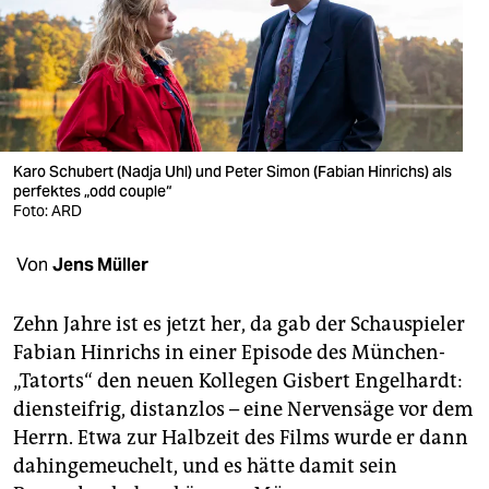
berlin
nord
wahrheit
verlag
Karo Schubert (Nadja Uhl) und Peter Simon (Fabian Hinrichs) als
perfektes „odd couple“
verlag
Foto: ARD
veranstaltungen
Von
Jens Müller
shop
fragen & hilfe
Zehn Jahre ist es jetzt her, da gab der Schauspieler
Fabian Hinrichs in einer Episode des München-
unterstützen
„Tatorts“ den neuen Kollegen Gisbert Engelhardt:
diensteifrig, distanzlos – eine Nervensäge vor dem
abo
Herrn. Etwa zur Halbzeit des Films wurde er dann
genossenschaft
dahingemeuchelt, und es hätte damit sein