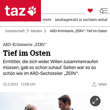

taz zahl ich
hitze
niedrigwasser
rente
landtagswahl in sachsen-anhalt

taz zahl ich
Gesellschaft
Medien
ARD-Krimiserie „ZERV“: Tief im Osten
taz zahl ich
themen
ARD-Krimiserie „ZERV“
Tief im Osten
politik
Ermittler, die sich wider Willen zusammenraufen
öko
müssen, gab es schon zuhauf. Selten war es so
schön wie im ARD-Sechsteiler „ZERV“.
gesellschaft
22.2.2022
12:09 Uhr
teilen
kultur
sport