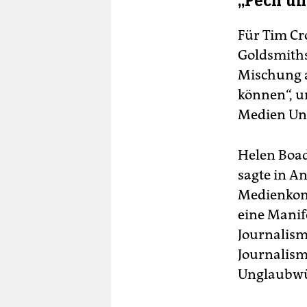
„Pech un
Für Tim Cr
Goldsmiths 
Mischung a
können“, u
Medien Un
Helen Boad
sagte in A
Medienkonz
eine Manif
Journalismu
Journalism
Unglaubwü