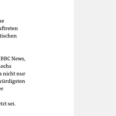
ne
uftreten
tischen
 BBC News,
dochs
s nicht nur
bwürdigsten
er
t sei.