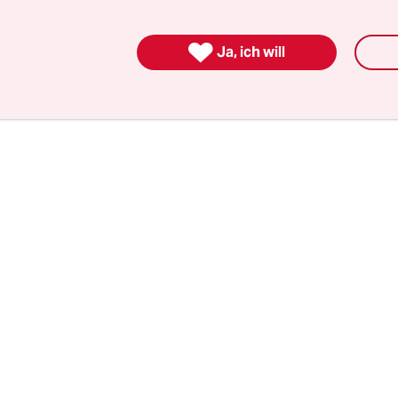
essen Strategie, Zuhörerstatistik, Umstrukturier
.“

Ja, ich will