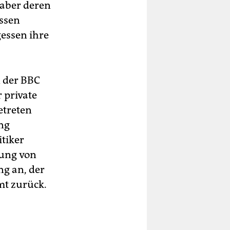
 aber deren
ssen
essen ihre
 der BBC
 private
etreten
ung
tiker
rung von
g an, der
mt zurück.