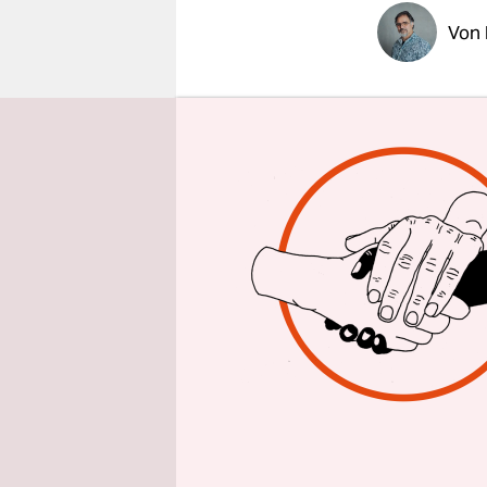
epaper login
Von
LONDON
t
altehrwürd
Skandale, 
weniger Et
für die BB
Fremdsprac
Geschichte
Der Enthus
ehemalige 
„Schon etw
auf“, schil