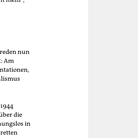
 reden nun
t: Am
ntationen,
alismus
 1944
über die
ungslos in
 retten