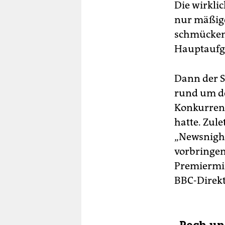
Die wirklic
nur mäßige
schmücken 
Hauptaufga
Dann der 
rund um de
Konkurrenz
hatte. Zul
„Newsnight
vorbringen 
Premiermin
BBC-Direkt