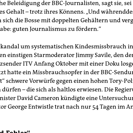
he Beleidigung der BBC-Journalisten, sagt sie, sei
s Gehalt – trotz ihres Könnens. „Und währendde
sich die Bosse mit doppelten Gehältern und verg
be: guten Journalismus zu fördern.“
Skandal um systematischen Kindesmissbrauch in
n einstigen Starmoderator Jimmy Savile, den der
sender ITV Anfang Oktober mit einer Doku losg
etzt hatte ein Missbrauchsopfer in der BBC-Send
“ schwere Vorwürfe gegen einen hohen Tory-Poli
dürfen – die sich als haltlos erwiesen. Die Regie
ister David Cameron kündigte eine Untersuchun
or George Entwistle trat nach nur 54 Tagen im A