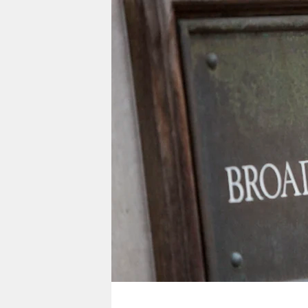
berlin
nord
wahrheit
verlag
verlag
veranstaltungen
shop
fragen & hilfe
unterstützen
abo
genossenschaft