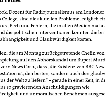
d Fehler“
ook, Dozent für Radiojournalismus am Londoner
College, sind die aktuellen Probleme lediglich ei
us „Pech und Fehlern, die in allen Medien mal a
nd die politischen Interventionen könnten die bri
abhängigkeit und Glaubwürdigkeit kosten.
en, die am Montag zurückgetretende Chefin von
nspielung auf den Abhörskandal um Rupert Mur
ern News Corp., dass „die Existenz von BBC New
estation ist, den besten, sondern auch den glau
s der Welt zu liefern“ – gerade in einer Zeit, in d
us so gravierenden Anschuldigungen wie
rdigkeit und unmoralischen Benehmen ausgesetz