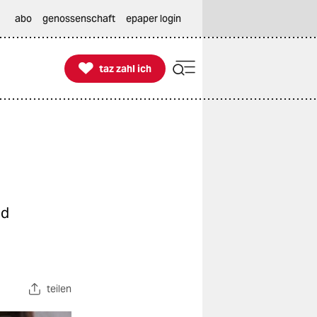
abo
genossenschaft
epaper login

taz zahl ich
taz zahl ich
nd
teilen