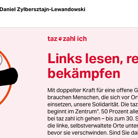
Daniel Zylbersztajn-Lewandowski
az
| Statt Geburtstagsgeschenken gab es für die
taz
zahl ich

ige britische Sendeanstalt im Jubiläumsjahr vor
Rücktritte – und empfindliche Mittelkürzungen: 2
Links lesen, r
at hat das aktuelle Sparprogramm der Koalitions
bekämpfen
C vorgesehen. Eine Redakteurin beim BBC
hendienst erklärte der taz, dass sie gut recherch
n so kaum noch liefern könne.
Mit doppelter Kraft für eine offene G
brauchen Menschen, die sich vor O
einsetzen, unsere Solidarität. Die ta
iasmus der Angestellten sei deshalb sehr gering, 
beginnt im Zentrum“. 50 Prozent a
BBC Direktorin, die ihren Namen nicht genannt s
bei taz zahl ich gehen – bis zum 30
a 2004 hörten die täglichen Diskussionen in der
die linke, selbstverwaltete Orte unte
bevor sie verschwinden. Sind Sie da
dert sie. „Die neuen Manager wollten weniger gute