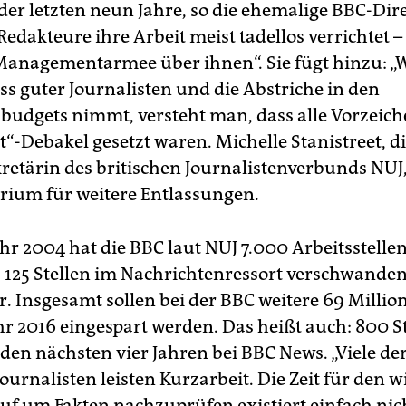
der letzten neun Jahre, so die ehemalige BBC-Dire
Redakteure ihre Arbeit meist tadellos verrichtet 
 Managementarmee über ihnen“. Sie fügt hinzu: 
ss guter Journalisten und die Abstriche in den
budgets nimmt, versteht man, dass alle Vorzeich
“-Debakel gesetzt waren. Michelle Stanistreet, d
retärin des britischen Journalistenverbunds NUJ,
rium für weitere Entlassungen.
ahr 2004 hat die BBC laut NUJ 7.000 Arbeitsstelle
. 125 Stellen im Nachrichtenressort verschwanden 
r. Insgesamt sollen bei der BBC weitere 69 Milli
hr 2016 eingespart werden. Das heißt auch: 800 S
den nächsten vier Jahren bei BBC News. „Viele de
ournalisten leisten Kurzarbeit. Die Zeit für den w
uf um Fakten nachzuprüfen existiert einfach nic