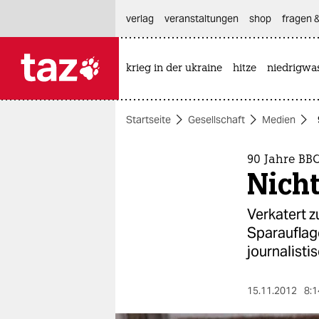
hautnavigation anspringen
hauptinhalt anspringen
footer anspringen
verlag
veranstaltungen
shop
fragen &
krieg in der ukraine
hitze
niedrigwa

taz zahl ich
taz zahl ich
Startseite
Gesellschaft
Medien
themen
politik
90 Jahre BB
Nicht
öko
Verkatert 
gesellschaft
Sparauflag
journalisti
kultur
sport
15.11.2012
8:1