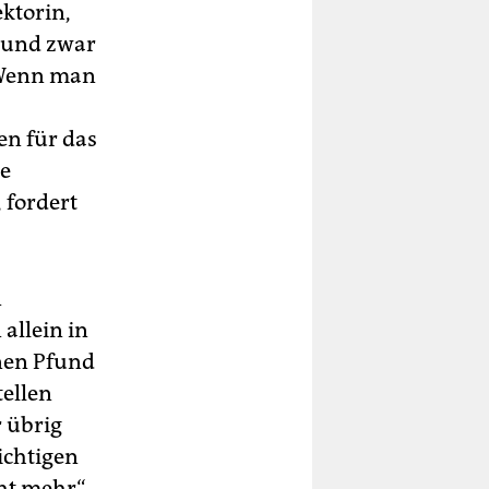
ktorin,
– und zwar
„Wenn man
en für das
ie
 fordert
n
allein in
onen Pfund
tellen
r übrig
ichtigen
ht mehr“,