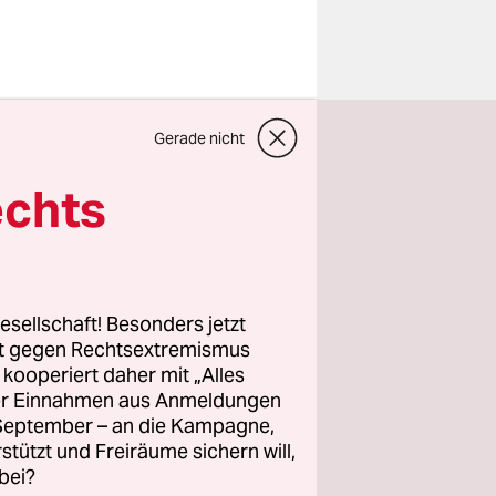
Gerade nicht
 allem
5 Prozent
echts
regierung
ierte
esellschaft! Besonders jetzt
rt gegen Rechtsextremismus
z kooperiert daher mit „Alles
sagte eine
ller Einnahmen aus Anmeldungen
ehen will.
. September – an die Kampagne,
 Redaktion
rstützt und Freiräume sichern will,
bei?
 Berichte