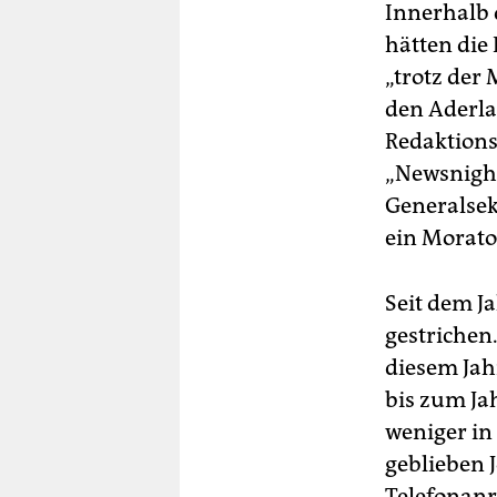
Innerhalb 
hätten die 
„trotz der
den Aderla
Redaktions
„Newsnight
Generalsek
ein Morato
Seit dem J
gestrichen
diesem Jah
bis zum Ja
weniger in 
geblieben J
Telefonanr