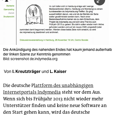
berlin
nord
wahrheit
verlag
verlag
Die Ankündigung des nahenden Endes hat kaum jemand außerhalb
der linken Szene zur Kenntnis genommen
veranstaltungen
Bild: screenshot de.indymedia.org
shop
Von
I. Kreutzträger
und
L. Kaiser
fragen & hilfe
unterstützen
Die deutsche P
lattform des unabhängigen
Internetportals Indymedia
steht vor dem Aus.
abo
Wenn sich bis Frühjahr 2013 nicht wieder mehr
Unterstützer finden und keine neue Software an
genossenschaft
den Start gehen kann, wird das deutsche