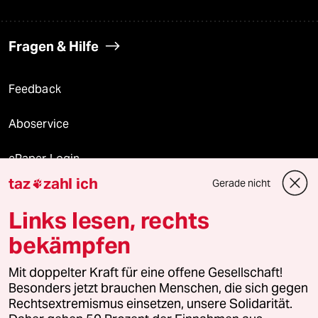
Fragen & Hilfe
Feedback
Aboservice
ePaper Login
taz
zahl ich
Gerade nicht

Downloads für Abonnierende
Links lesen, rechts
bekämpfen
© 2026 taz Verlags und Vertriebs GmbH
Alle Rechte vorbehalten. Bei rechtlichen Fragen oder für Genehmigungen
Mit doppelter Kraft für eine offene Gesellschaft!
wenden Sie sich bitte an
lizenzen@taz.de
Besonders jetzt brauchen Menschen, die sich gegen
Rechtsextremismus einsetzen, unsere Solidarität.