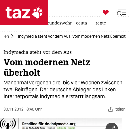

taz zahl ich
niedrigwasser
afd
bundeswehr
ceuta
rente

taz zahl ich
dien
Indymedia steht vor dem Aus: Vom modernen Netz überholt
taz zahl ich
themen
Indymedia steht vor dem Aus
Vom modernen Netz
politik
überholt
öko
Manchmal vergehen drei bis vier Wochen zwischen
zwei Beiträgen: Der deutsche Ableger des linken
gesellschaft
Internetportals Indymedia erstarrt langsam.
kultur
30.11.2012
8:40 Uhr
teilen
sport