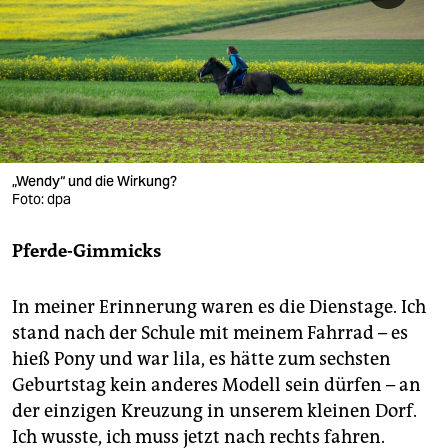
berlin
nord
wahrheit
verlag
verlag
„Wendy“ und die Wirkung?
Foto: dpa
veranstaltungen
Pferde-Gimmicks
shop
fragen & hilfe
In meiner Erinnerung waren es die Dienstage. Ich
unterstützen
stand nach der Schule mit meinem Fahrrad – es
hieß Pony und war lila, es hätte zum sechsten
abo
Geburtstag kein anderes Modell sein dürfen – an
der einzigen Kreuzung in unserem kleinen Dorf.
genossenschaft
Ich wusste, ich muss jetzt nach rechts fahren.