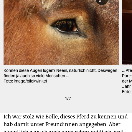
Können diese Augen lügen? Neein, natürlich nicht. Deswegen
... P
finden ja auch so viele Menschen ...
Part-
Foto: imago/blickwinkel
der M
Jahr 
Foto
1
/
7
Ich war stolz wie Bolle, dieses Pferd zu kennen und
hab damit unter Freundinnen angegeben. Aber