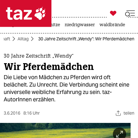

taz zahl ich
krieg in der ukraine
hitze
niedrigwasser
waldbrände

taz zahl ich
chaft
Alltag
30 Jahre Zeitschrift „Wendy“: Wir Pferdemädchen
taz zahl ich
themen
30 Jahre Zeitschrift „Wendy“
Wir Pferdemädchen
politik
Die Liebe von Mädchen zu Pferden wird oft
öko
belächelt. Zu Unrecht. Die Verbindung scheint eine
universelle weibliche Erfahrung zu sein. taz-
gesellschaft
AutorInnen erzählen.
kultur
3.6.2016
8:16 Uhr
teilen
sport