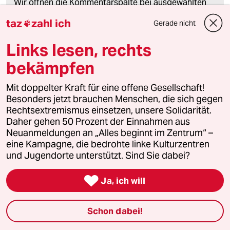
Wir öffnen die Kommentarspalte bei ausgewählten
Artikeln für etwa drei Tage –
hier sind sie zu finden
.
taz
zahl ich
Gerade nicht

Links lesen, rechts
meistkommentiert
bekämpfen
Mit doppelter Kraft für eine offene Gesellschaft!
1
Krise der Demokratie
Besonders jetzt brauchen Menschen, die sich gegen
AfD-Wählen als Triebabfuhr
Rechtsextremismus einsetzen, unsere Solidarität.
Daher gehen 50 Prozent der Einnahmen aus
Neuanmeldungen an „Alles beginnt im Zentrum“ –
eine Kampagne, die bedrohte linke Kulturzentren
2
Zivildienst
und Jugendorte unterstützt. Sind Sie dabei?
Zwangsdienst als Randnotiz

Ja, ich will
3
Forstwissenschaftler über Brände
Schon dabei!
„Der Mythos vom Brandstifter hält sich