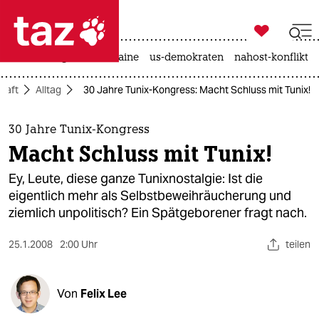

taz zahl ich
hitze
krieg in der ukraine
us-demokraten
nahost-konflikt

taz zahl ich
haft
Alltag
30 Jahre Tunix-Kongress: Macht Schluss mit Tunix!
taz zahl ich
themen
30 Jahre Tunix-Kongress
Macht Schluss mit Tunix!
politik
Ey, Leute, diese ganze Tunixnostalgie: Ist die
öko
eigentlich mehr als Selbstbeweihräucherung und
ziemlich unpolitisch? Ein Spätgeborener fragt nach.
gesellschaft
25.1.2008
2:00 Uhr
teilen
kultur
sport
Von
Felix Lee