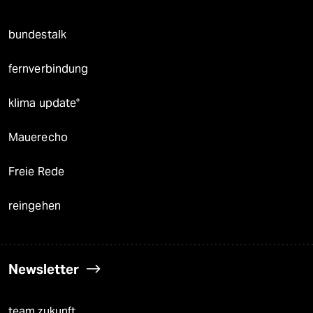
bundestalk
fernverbindung
klima update°
Mauerecho
Freie Rede
reingehen
Newsletter
team zukunft