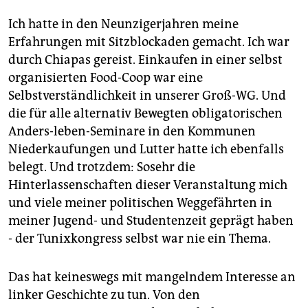
berlin
Ich hatte in den Neunzigerjahren meine
nord
Erfahrungen mit Sitzblockaden gemacht. Ich war
durch Chiapas gereist. Einkaufen in einer selbst
wahrheit
organisierten Food-Coop war eine
verlag
Selbstverständlichkeit in unserer Groß-WG. Und
die für alle alternativ Bewegten obligatorischen
verlag
Anders-leben-Seminare in den Kommunen
veranstaltungen
Niederkaufungen und Lutter hatte ich ebenfalls
belegt. Und trotzdem: Sosehr die
shop
Hinterlassenschaften dieser Veranstaltung mich
fragen & hilfe
und viele meiner politischen Weggefährten in
meiner Jugend- und Studentenzeit geprägt haben
unterstützen
- der Tunixkongress selbst war nie ein Thema.
abo
Das hat keineswegs mit mangelndem Interesse an
genossenschaft
linker Geschichte zu tun. Von den