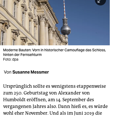
berlin
nord
wahrheit
verlag
verlag
Moderne Bauten: Vorn in historischer Camouflage das Schloss,
hinten der Fernsehturm
veranstaltungen
Foto: dpa
shop
Von
Susanne Messmer
fragen & hilfe
unterstützen
Ursprünglich sollte es wenigstens etappenweise
zum 250. Geburtstag von Alexander von
abo
Humboldt eröffnen, am 14. September des
vergangenen Jahres also. Dann hieß es, es würde
genossenschaft
wohl eher November. Und als im Juni 2019 die