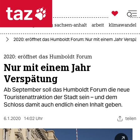

taz zahl ich
hitze
landtagswahl in sachsen-anhalt
arbeit
klimawandel

taz zahl ich
in
2020: eröffnet das Humboldt Forum: Nur mit einem Jahr Verspä
taz zahl ich
themen
2020: eröffnet das Humboldt Forum
Nur mit einem Jahr
politik
Verspätung
öko
Ab September soll das Humboldt Forum die neue
Touristenattraktion der Stadt sein – und dem
gesellschaft
Schloss damit auch endlich einen Inhalt geben.
kultur
6.1.2020
14:02 Uhr
teilen
sport