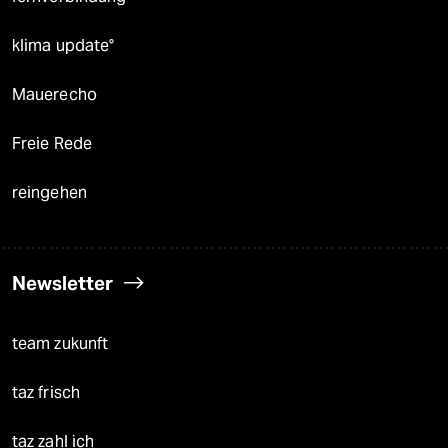
klima update°
Mauerecho
Freie Rede
reingehen
Newsletter
team zukunft
taz frisch
taz zahl ich