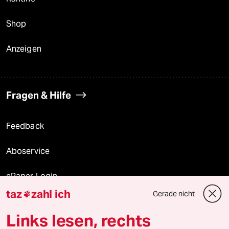
Shop
Anzeigen
Fragen & Hilfe
Feedback
Aboservice
ePaper Login
taz
zahl ich
Gerade nicht

Downloads für Abonnierende
Links lesen, rechts