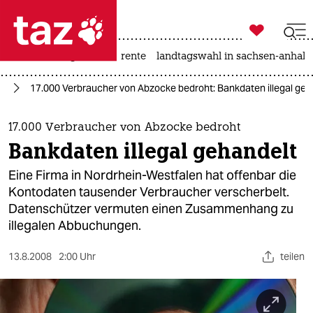

taz zahl ich
hitze
niedrigwasser
rente
landtagswahl in sachsen-anhalt

taz zahl ich
ng
17.000 Verbraucher von Abzocke bedroht: Bankdaten illegal geh
taz zahl ich
themen
17.000 Verbraucher von Abzocke bedroht
Bankdaten illegal gehandelt
politik
Eine Firma in Nordrhein-Westfalen hat offenbar die
öko
Kontodaten tausender Verbraucher verscherbelt.
Datenschützer vermuten einen Zusammenhang zu
gesellschaft
illegalen Abbuchungen.
kultur
13.8.2008
2:00 Uhr
teilen
sport