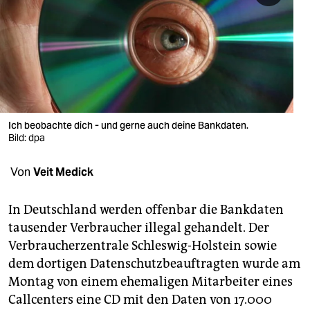
berlin
nord
wahrheit
verlag
verlag
Ich beobachte dich - und gerne auch deine Bankdaten.
Bild: dpa
veranstaltungen
Von
Veit Medick
shop
fragen & hilfe
In Deutschland werden offenbar die Bankdaten
tausender Verbraucher illegal gehandelt. Der
unterstützen
Verbraucherzentrale Schleswig-Holstein sowie
abo
dem dortigen Datenschutzbeauftragten wurde am
Montag von einem ehemaligen Mitarbeiter eines
genossenschaft
Callcenters eine CD mit den Daten von 17.000