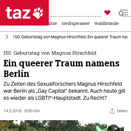

taz zahl ich
krieg in der ukraine
hitze
niedrigwasser
waldbrände

taz zahl ich
IA
150. Geburtstag von Magnus Hirschfeld: Ein queerer Traum name
taz zahl ich
themen
150. Geburtstag von Magnus Hirschfeld
Ein queerer Traum namens
politik
Berlin
öko
Zu Zeiten des Sexualforschers Magnus Hirschfeld
war Berlin als „Gay Capital“ bekannt. Auch heute gilt
gesellschaft
es wieder als LGBTI*-Hauptstadt. Zu Recht?
kultur
14.5.2018
8:00 Uhr
teilen
sport