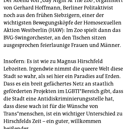
Der Abend von „Gay Night At The Zoo“, organisiert
von Gerhard Hoffmann, Berliner Politaktivist
noch aus den frühen Siebzigern, einer der
wichtigsten Bewegungsköpfe der Homosexuellen
Aktion Westberlin (HAW): Im Zoo spielt dann das
BVG-Swing­orchester, an den Tischen sitzen
ausgesprochen feier­launige Frauen und Männer.
Insofern: Es ist wie zu Magnus Hirschfeld
Lebzeiten. Irgendwie nimmt die queere Welt diese
Stadt so wahr, als sei hier ein Paradies auf Erden.
Dass es ein breit gefächertes Netz an staatlich
geförderten Projekten im LGBTI*Bereich gibt, dass
die Stadt eine Antidiskriminierungsstelle hat,
dass diese wach ist für die Wünsche von
Trans*menschen, ist ein wichtiger Unterschied zu
Hirschfelds Zeit – ein guter, willkommen
heißender.