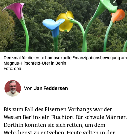
berlin
nord
wahrheit
verlag
verlag
Denkmal für die erste homosexuelle Emanzipationsbewegung am
Magnus-Hirschfeld-Ufer in Berlin
veranstaltungen
Foto: dpa
shop
fragen & hilfe
Von
Jan Feddersen
unterstützen
Bis zum Fall des Eisernen Vorhangs war der
abo
Westen Berlins ein Fluchtort für schwule Männer.
genossenschaft
Dorthin konnten sie sich retten, um dem
Wehrdienst zu entgehen. Heute gelten in der