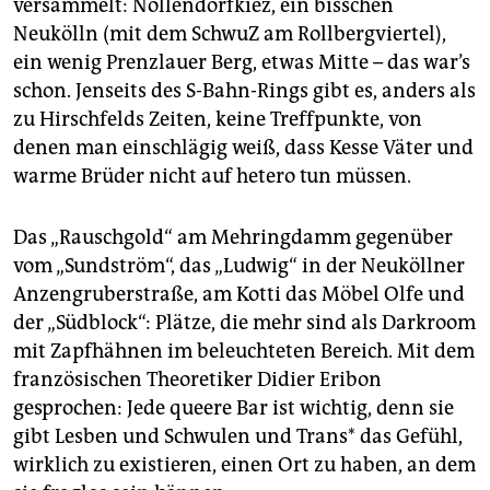
politisches Erbe – vom November 2018 bis Juni 2019,
versammelt: Nollendorfkiez, ein bisschen
dem 50. Jahrestag der queeren Aufstände gegen
Neukölln (mit dem SchwuZ am Rollbergviertel),
Polizei- und Mafiawillkür rund um das Stonewall Inn in
ein wenig Prenzlauer Berg, etwas Mitte – das war’s
New York, eine Queer-­Lectures-Reihe veranstalten.
schon. Jenseits des S-Bahn-Rings gibt es, anders als
Vom 27. bis 29. Juni 2019
findet im Haus der Kulturen
zu Hirschfelds Zeiten, keine Treffpunkte, von
der Welt die ALMS-Konferenz statt, das internationale
denen man einschlägig weiß, dass Kesse Väter und
Treffen der schwulen, lesbischen, trans*- und queeren
warme Brüder nicht auf hetero tun müssen.
Archive, Museen und Sammlungen.
Im Herbst 2019
gibt es ein Kolloquium der Initiative
Das „Rauschgold“ am Meh­ringdamm gegenüber
Queer Nations e. V. gemeinsam mit anderen
vom „Sundström“, das „Ludwig“ in der Neuköllner
Institutionen: „Queering 30. Januar 1933“ – Was die
Anzengruberstraße, am Kotti das Möbel Olfe und
NS-Machtübernahme für die queeren Szenen in
der „Südblock“: Plätze, die mehr sind als Darkroom
Deutschland bedeutet hat.
(jaf)
mit Zapfhähnen im beleuchteten Bereich. Mit dem
französischen Theoretiker Didier Eribon
gesprochen: Jede queere Bar ist wichtig, denn sie
gibt Lesben und Schwulen und Trans* das Gefühl,
wirklich zu existieren, einen Ort zu haben, an dem