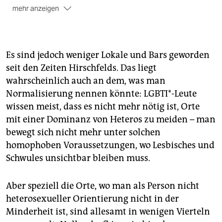
mehr anzeigen
Die Magnus Hirschfeld Gesellschaft
lädt am 14. Mai
ins Rathaus von Berlin-Charlottenburg, zur Eröffnung
der Wanderausstellung zu Magnus Hirschfelds
Es sind jedoch weniger Lokale und Bars geworden
Gästebuch aus dem französischen Exil.
seit den Zeiten Hirschfelds. Das liegt
Im
Museum der Dinge
ist seit 2. Mai die Ausstellung
wahrscheinlich auch an dem, was man
„Erotik der Dinge“ zu sehen, ein Projekt, an dem die
Normalisierung nennen könnte: LGBTI*-Leute
Forschungsstelle Kulturgeschichte der Sexualität an
wissen meist, dass es nicht mehr nötig ist, Orte
der Humboldt-Uni maßgeblich Anteil hat:
mit einer Dominanz von Heteros zu meiden – man
Ausgangspunkt der (sexuellen) Spielzeuge und
bewegt sich nicht mehr unter solchen
Fetischobjekte sind die Sammlungen Hirschfelds,
Kinseys und der Kunstsammlerin Naomi Wilzig.
homophoben Voraussetzungen, wo Lesbisches und
Schwules unsichtbar bleiben muss.
Am 19. Juli
wird die offizielle Hirschfeld-Briefmarke
präsentiert.
Aber speziell die Orte, wo man als Person nicht
Die Magnus Hirschfeld Gesellschaft
wird mit der
heterosexueller Orientierung nicht in der
Initiative Queer Nations Lectures mit internationalen
Minderheit ist, sind allesamt in wenigen Vierteln
Wissenschaftler*innen – Thema: Hirschfelds