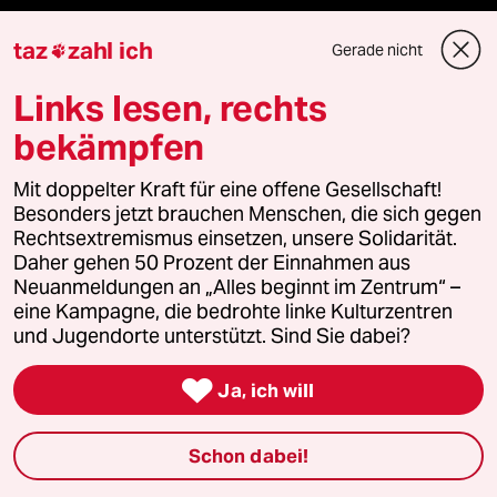
Unterstützen
taz
zahl ich
Gerade nicht

Links lesen, rechts
abo
bekämpfen
genossenschaft
Mit doppelter Kraft für eine offene Gesellschaft!
taz zahl ich
Besonders jetzt brauchen Menschen, die sich gegen
Rechtsextremismus einsetzen, unsere Solidarität.
Daher gehen 50 Prozent der Einnahmen aus
recherchefonds ausland
Neuanmeldungen an „Alles beginnt im Zentrum“ –
eine Kampagne, die bedrohte linke Kulturzentren
panterstiftung
und Jugendorte unterstützt. Sind Sie dabei?
panterpreis 2026

Ja, ich will
Schon dabei!
Podcast