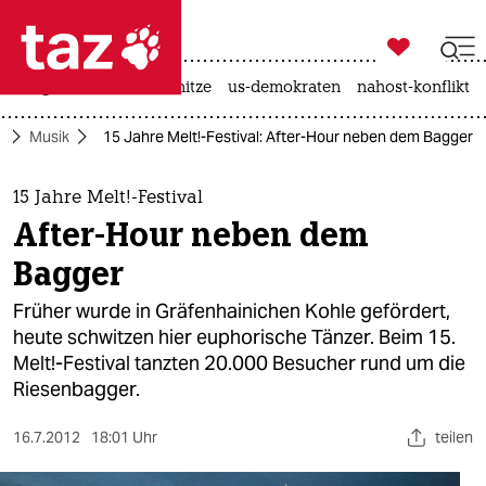

taz zahl ich
krieg in der ukraine
hitze
us-demokraten
nahost-konflikt

taz zahl ich
r
Musik
15 Jahre Melt!-Festival: After-Hour neben dem Bagger
taz zahl ich
themen
15 Jahre Melt!-Festival
After-Hour neben dem
politik
Bagger
öko
Früher wurde in Gräfenhainichen Kohle gefördert,
heute schwitzen hier euphorische Tänzer. Beim 15.
gesellschaft
Melt!-Festival tanzten 20.000 Besucher rund um die
Riesenbagger.
kultur
sport
16.7.2012
18:01 Uhr
teilen