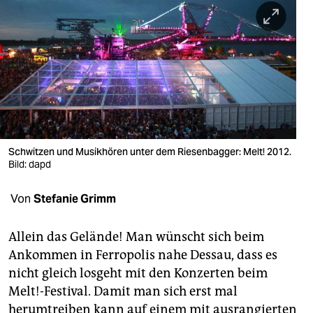
berlin
nord
wahrheit
verlag
verlag
veranstaltungen
Schwitzen und Musikhören unter dem Riesenbagger: Melt! 2012.
Bild: dapd
shop
Von
Stefanie Grimm
fragen & hilfe
unterstützen
Allein das Gelände! Man wünscht sich beim
Ankommen in Ferropolis nahe Dessau, dass es
abo
nicht gleich losgeht mit den Konzerten beim
genossenschaft
Melt!-Festival. Damit man sich erst mal
herumtreiben kann auf einem mit ausrangierten