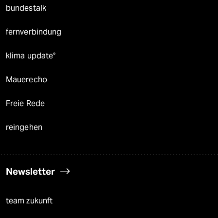
bundestalk
fernverbindung
klima update°
Mauerecho
Freie Rede
reingehen
Newsletter
team zukunft