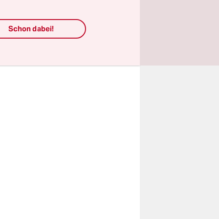
t bei zwei
aus
Schon dabei!
 sich die
rdneten