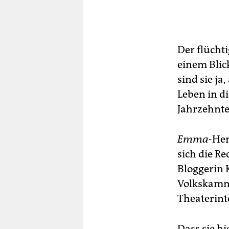
Der flücht
einem Blic
sind sie ja,
Leben in d
Jahrzehnte
Emma
-Her
sich die Re
Bloggerin 
Volkskamm
Theaterint
Dass sie hi