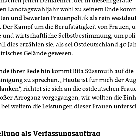
achen jenen Denkfehler, der in diesem gerade
en Landtagswahljahr wohl zu seinem Ende komm
hten und bewerten Frauenpolitik als rein westdeu
. Der Kampf um die Berufstätigkeit von Frauen, 
e und wirtschaftliche Selbstbestimmung, um poli
all dies erzählen sie, als sei Ostdeutschland 40 Ja
strisches Gelände gewesen.
nde ihrer Rede hin kommt Rita Süssmuth auf die
inigung zu sprechen. „Heute ist für mich der Aug
anken“, richtet sie sich an die ostdeutschen Fraue
roßer Arroganz vorgegangen, wir wollten die Einh
bei weitem die Leistungen dieser Frauen untersc
ellung als Verfassungsauftrag