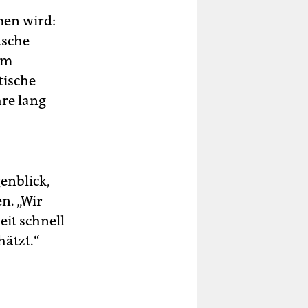
en wird:
tsche
um
tische
hre lang
enblick,
n. „Wir
eit schnell
hätzt.“