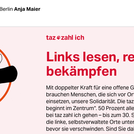
Berlin
Anja Maier
en, weiße Blazer, weiße Shirts – im Bundestag si
taz
zahl ich

morgen alle Sozialdemokratinnen in Weiß ersch
 Feierstunde zu 100 Jahren Frauenwahlrecht steh
Links lesen, r
Plenum beisammen, auf der Regierungsbank leu
bekämpfen
 gut sichtbar. Sie wollen ein Zeichen setzen. De
 die Blusen jener Frauen, die vor hundert Jahren
ionalversammlung gewählt wurden; auf historisc
Mit doppelter Kraft für eine offene G
sie zwischen all den dunklen Anzügen ihrer ganz
brauchen Menschen, die sich vor O
einsetzen, unsere Solidarität. Die ta
nd männlichen Kollegen.
beginnt im Zentrum“. 50 Prozent a
bei taz zahl ich gehen – bis zum 30
kt am Donnerstag ist
das Ungleichgewicht noch 
die linke, selbstverwaltete Orte unte
bevor sie verschwinden. Sind Sie da
Nicht einmal jedeR dritte Abgeordnete im Bundesta