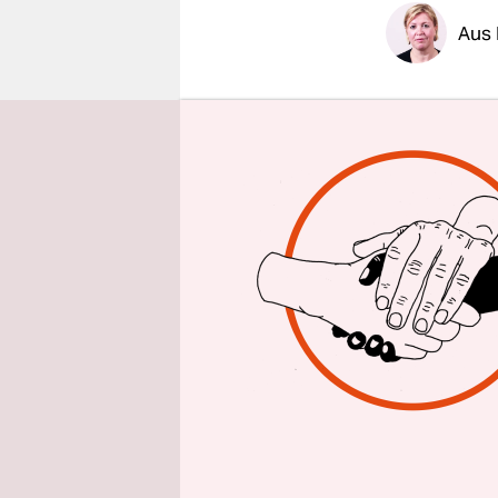
epaper login
Aus 
Weiße Blus
Donnerstag
Beginn der
redend im 
SPD-Frauen
waren auch
in die Nat
sieht man 
überwiege
Beim Festa
sichtbar
. 