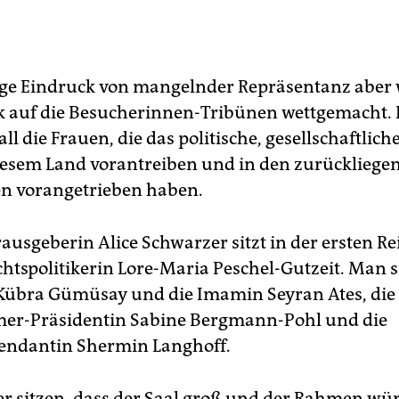
ige Eindruck von mangelnder Repräsentanz aber 
k auf die Besucherinnen-Tribünen wettgemacht.
 all die Frauen, die das politische, gesellschaftliche
iesem Land vorantreiben und in den zurückliege
n vorangetrieben haben.
ausgeberin Alice Schwarzer sitzt in der ersten R
chtspolitikerin Lore-Maria Peschel-Gutzeit. Man s
Kübra Gümüsay und die Imamin Seyran Ates, die 
er-Präsidentin Sabine Bergmann-Pohl und die
endantin Shermin Langhoff.
er sitzen, dass der Saal groß und der Rahmen würdi