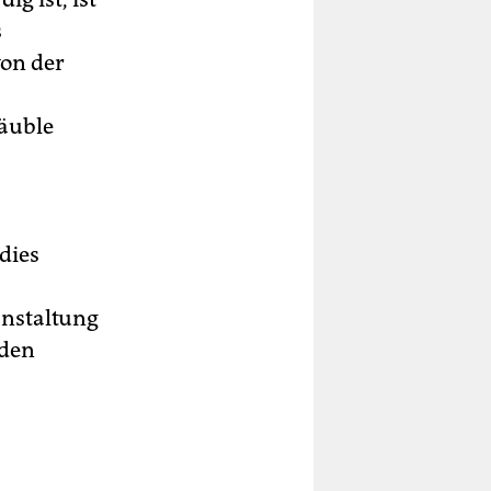
s
von der
z
äuble
dies
anstaltung
 den