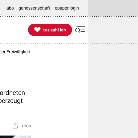
abo
genossenschaft
epaper login

taz zahl ich
taz zahl ich
r Freiwilligkeit
eordneten
berzeugt
teilen