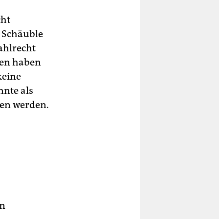
cht
g Schäuble
ahlrecht
ten haben
keine
nnte als
den werden.
in