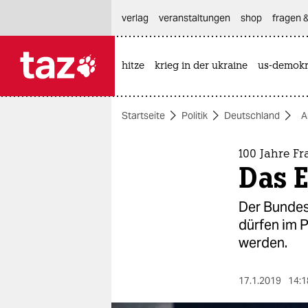
hautnavigation anspringen
hauptinhalt anspringen
footer anspringen
verlag
veranstaltungen
shop
fragen &
hitze
krieg in der ukraine
us-demokr

taz zahl ich
taz zahl ich
Startseite
Politik
Deutschland
A
themen
politik
100 Jahre F
Das E
öko
Der Bundes
gesellschaft
dürfen im 
werden.
kultur
sport
17.1.2019
14:1