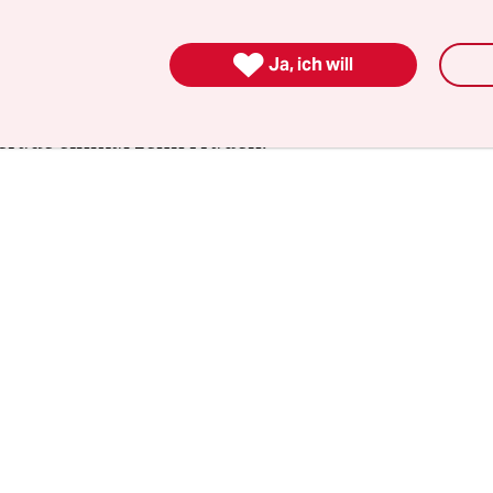
im Jahr 2019 liegt das Geschlechterverhältnis ers
n den Fraktionen sitzen die Frauen an diesem Tag 

Ja, ich will
Anlass in den vorderen Reihen. Nur die AfD spart
Eindruck ist und bleibt trübe: von den 92 Abgeo
gerade einmal zehn Frauen.