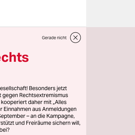
nd am
Gerade nicht
ienen. Vor
en sie
echts
chten die
nn weiß
 erstmals
hen Fotos
esellschaft! Besonders jetzt
rt gegen Rechtsextremismus
z kooperiert daher mit „Alles
ller Einnahmen aus Anmeldungen
. September – an die Kampagne,
immer gut
rstützt und Freiräume sichern will,
bei?
g ist eine