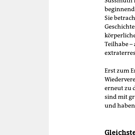
Süssmuth m
beginnend
Sie betrac
Geschichte
körperlich
Teilhabe – 
extraterre
Erst zum E
Wiedervere
erneut zu d
sind mit g
und haben 
Gleichst