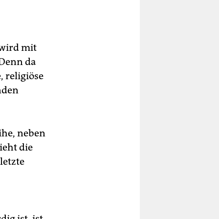
wird mit
 Denn da
, religiöse
nden
eihe, neben
ieht die
letzte
g ist, ist