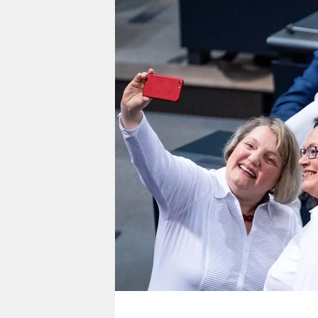
berlin
nord
wahrheit
verlag
verlag
veranstaltungen
shop
fragen & hilfe
unterstützen
abo
genossenschaft