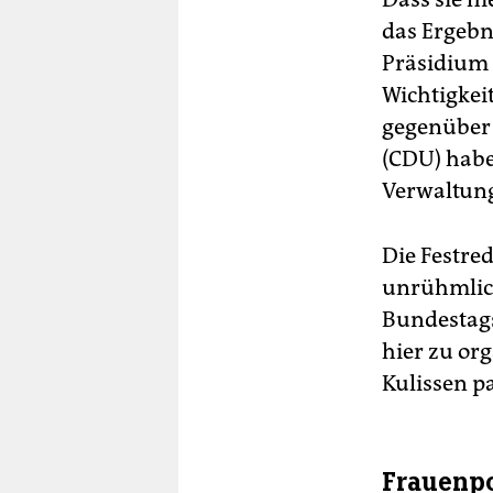
das Ergebn
Präsidium 
Wichtigkei
gegenüber 
(CDU) habe 
Verwaltung
Die Festre
unrühmliche
Bundestags
hier zu or
Kulissen pa
Frauenpo