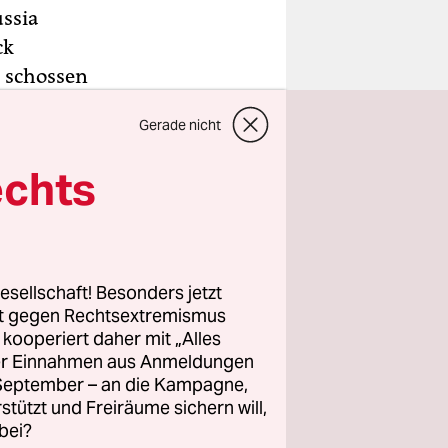
ussia
ck
) schossen
l Iduna
Gerade nicht
elegt der
 Bayern
echts
n in der
ersten
esellschaft! Besonders jetzt
iger SV
rt gegen Rechtsextremismus
 vor
z kooperiert daher mit „Alles
ller Einnahmen aus Anmeldungen
2 gegen
. September – an die Kampagne,
rstützt und Freiräume sichern will,
bei?