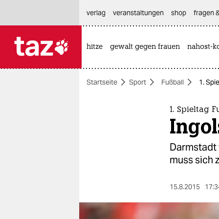
hautnavigation anspringen
hauptinhalt anspringen
footer anspringen
verlag
veranstaltungen
shop
fragen &
hitze
gewalt gegen frauen
nahost-ko

taz zahl ich
taz zahl ich
Startseite
Sport
Fußball
1. Spi
themen
politik
1. Spieltag 
Ingol
öko
Darmstadt 
gesellschaft
muss sich 
kultur
15.8.2015
17:3
sport