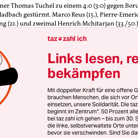
ner Thomas Tuchel zu einem 4:0 (3:0) gegen Bor
dbach gestürmt. Marco Reus (15.), Pierre-Emeri
 (21.) und zweimal Henrich Mchitarjan (33./50.
 vor 81 359 Zuschauern im ausverkauften Signa
taz
zahl ich

ochverdienten Sieg im Westderby heraus. Damit b
em Auftaktspiel den zweiten Platz hinter dem FC
Links lesen, r
bekämpfen
lstadt ist mit einem Sieg in seine Premierensaiso
desliga gestartet. Der Aufsteiger setzte sich am 
Mit doppelter Kraft für eine offene G
eim FSV Mainz 05 mit 1:0 durch. Der zweite Aufste
brauchen Menschen, die sich vor O
98 musste sich bei seiner Rückkehr ins Oberhaus
einsetzen, unsere Solidarität. Die ta
beginnt im Zentrum“. 50 Prozent a
 Kulisse nach zweimaliger Führung mit einem 2:
bei taz zahl ich gehen – bis zum 30
96 zufriedengeben.
die linke, selbstverwaltete Orte unte
bevor sie verschwinden. Sind Sie da