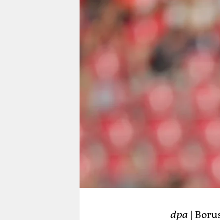
berlin
nord
wahrheit
verlag
verlag
veranstaltungen
shop
fragen & hilfe
unterstützen
abo
genossenschaft
dpa
| Boru