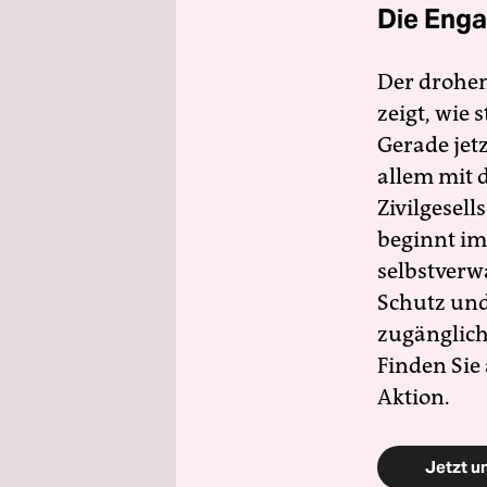
Die Enga
Der drohe
zeigt, wie
Gerade jet
allem mit d
Zivilgesell
beginnt im
selbstverw
Schutz und 
zugänglich
Finden Sie
Aktion.
Jetzt u