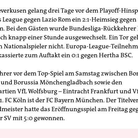
everkusen gelang drei Tage vor dem Playoff-Hinspi
League gegen Lazio Rom ein 2:1-Heimsieg gegen
. Bei den Gästen wurde Bundesliga-Rückkehrer
ch knapp einer Stunde ausgewechselt. Ein Tor g
 Nationalspieler nicht. Europa-League-Teilnehm
assierte zum Auftakt ein 0:1 gegen Hertha BSC.
hrer vor dem Top-Spiel am Samstag zwischen Bo
und Borussia Mönchengladbach sowie den
rtien VfL Wolfsburg – Eintracht Frankfurt und V
 1. FC Köln ist der FC Bayern München. Der Titelve
meister hatte das Eröffnungsspiel am Freitag ge
 SV mit 5:0 gewonnen.