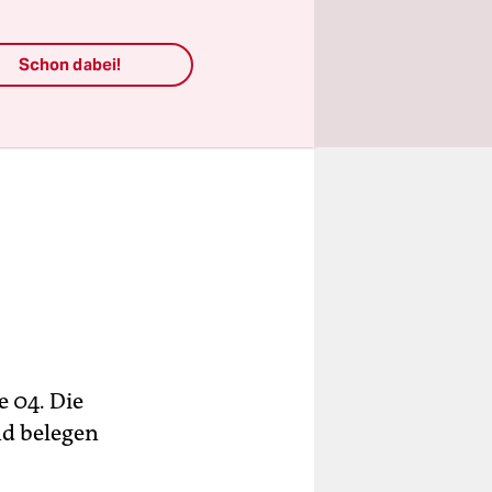
Schon dabei!
e 04. Die
nd belegen