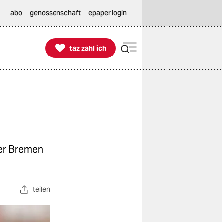
abo
genossenschaft
epaper login

taz zahl ich
taz zahl ich
der Bremen
.
teilen