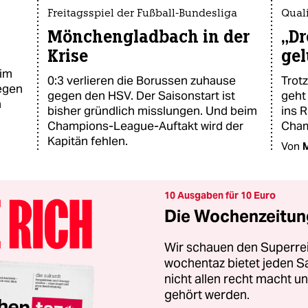
Freitagsspiel der Fußball-Bundesliga
Qual
Mönchengladbach in der
„Dr
Krise
gel
 im
0:3 verlieren die Borussen zuhause
Trot
gegen
gegen den HSV. Der Saisonstart ist
geht
n
bisher gründlich misslungen. Und beim
ins 
Champions-League-Auftakt wird der
Cham
Kapitän fehlen.
Von
M
10 Ausgaben für 10 Euro
Die Wochenzeitung
Wir schauen den Superrei
wochentaz bietet jeden S
nicht allen recht macht 
gehört werden.