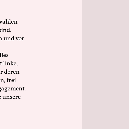
wahlen
sind.
h und vor
lles
 linke,
ür deren
n, frei
ngagement.
e unsere