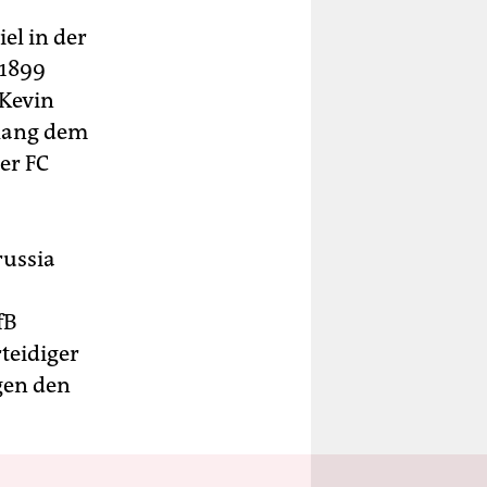
el in der
 1899
 Kevin
elang dem
er FC
russia
fB
rteidiger
gen den