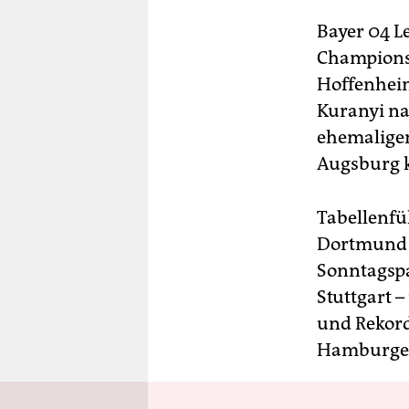
Bayer 04 L
Champions 
Hoffenheim
Kuranyi na
ehemaligen
Augsburg k
Tabellenfü
Dortmund 
Sonntagspa
Stuttgart –
und Rekord
Hamburger