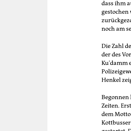
dass ihm a
gestochen 
zurückgezo
noch am se
Die Zahl d
der des Vo
Ku'damm e
Polizeigew
Henkel zei
Begonnen h
Zeiten. Er
dem Motto 
Kottbusser