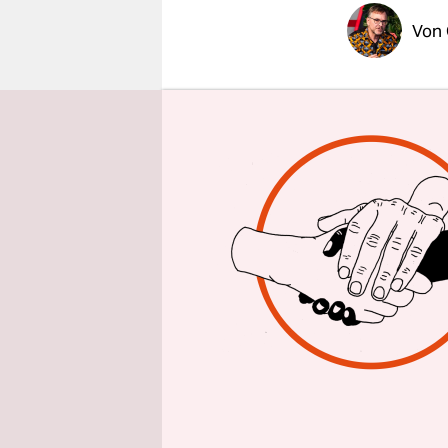
epaper login
Von
Bewegung u
auf der Wi
ein Polizei
ein Blauli
vermeintli
machten Fo
minutenlan
werden. De