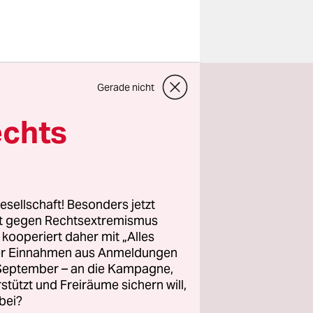
Gerade nicht
egen 21 Uhr
al rannte
echts
l blinkte
ten zum
andys und
ts
esellschaft! Besonders jetzt
rt gegen Rechtsextremismus
uscht
z kooperiert daher mit „Alles
m 1. Mai.
ller Einnahmen aus Anmeldungen
. September – an die Kampagne,
rstützt und Freiräume sichern will,
bei?