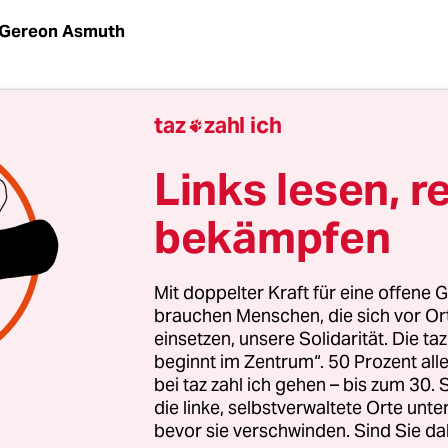
Gereon Asmuth
taz
zahl ich

nd Fotos - darum ging es am Abend des 1. Mai g
ener Straße in Kreuzberg. Mal flogen Flaschen, m
Links lesen, r
trupp durch die Menge. Mal knallte ein Böller, ma
bekämpfen
cht. Und stets eilten die Umstehenden zu Hunder
chen oder realen neuen Hotspot, zückten ihre H
tos. Anschließend waren die Mobilfunknetze ste
Mit doppelter Kraft für eine offene G
brauchen Menschen, die sich vor O
g überlastet. Fotos von Gewalt mussten ausgeta
einsetzen, unsere Solidarität. Die ta
nn sie hatten fast schon Seltenheitswert an diese
beginnt im Zentrum“. 50 Prozent a
bei taz zahl ich gehen – bis zum 30
die linke, selbstverwaltete Orte unte
bevor sie verschwinden. Sind Sie da