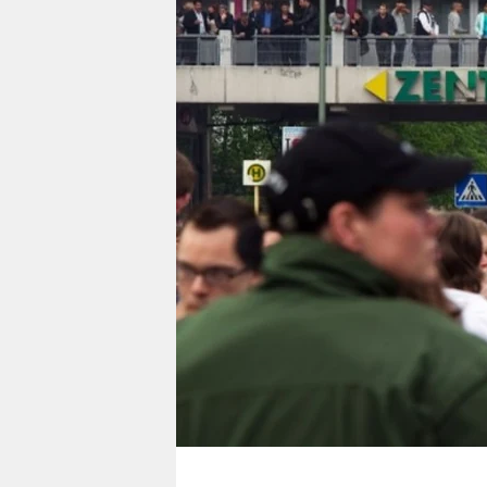
berlin
nord
wahrheit
verlag
verlag
veranstaltungen
shop
fragen & hilfe
unterstützen
abo
genossenschaft