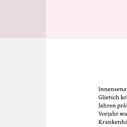
Innensenat
Glietsch ko
Jahren prä
Vorjahr war
Krankenhau