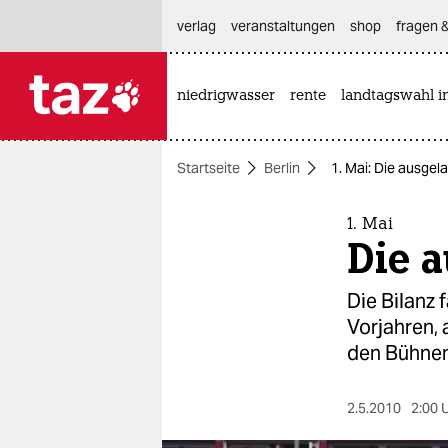
hautnavigation anspringen
hauptinhalt anspringen
footer anspringen
verlag
veranstaltungen
shop
fragen &
niedrigwasser
rente
landtagswahl i

taz zahl ich
taz zahl ich
Startseite
Berlin
1. Mai: Die ausgel
themen
politik
1. Mai
Die 
öko
Die Bilanz 
gesellschaft
Vorjahren,
den Bühnen
kultur
sport
2.5.2010
2:00 