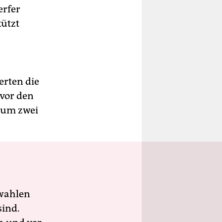
erfer
ützt
erten die
 vor den
 um zwei
wahlen
sind.