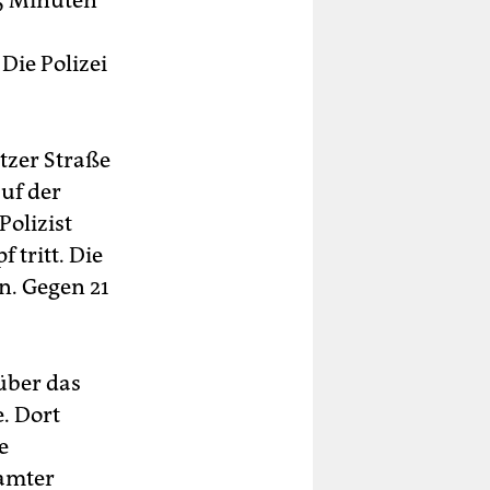
45 Minuten
Die Polizei
itzer Straße
uf der
Polizist
 tritt. Die
in. Gegen 21
über das
. Dort
e
amter