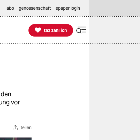
abo
genossenschaft
epaper login

taz zahl ich
taz zahl ich
n den
ung vor
teilen