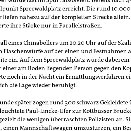
Der wurde fast im Spurt absolviert. Bereits nach 
elpunkt Spreewaldplatz erreicht. Die rund 10.000
liefen nahezu auf der kompletten Strecke allein. 
rte ihre Stärke nur in Parallelstraßen.
all eines Chinaböllers um 20.20 Uhr auf der Skal
nn Flaschenwürfe auf der einen und Festnahmen a
ite ein. Auf dem Spreewaldplatz wurde dabei ein 
er einer am Boden liegenden Person gegen den Kopf
tete noch in der Nacht ein Ermittlungsverfahren e
ich die Lage wieder beruhigt.
Stunde später zogen rund 300 schwarz Gekleidete 
eleuchtete Paul-Lincke-Ufer zur Kottbusser Brücke
 gezielt die wenigen überraschten Polizisten an. Si
n, einen Mannschaftswagen umzustürzen, ein Be