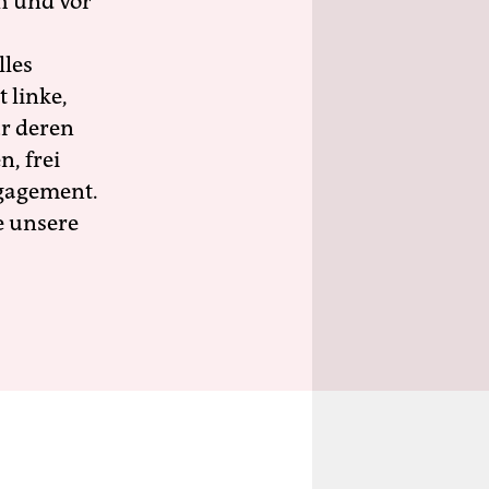
h und vor
lles
 linke,
ür deren
n, frei
ngagement.
e unsere