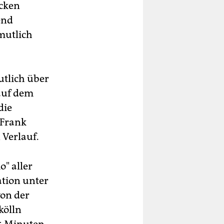
ücken
end
mutlich
utlich über
 auf dem
die
 Frank
 Verlauf.
" aller
ation unter
von der
kölln