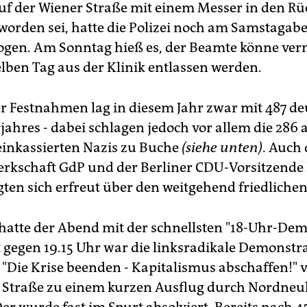
uf der Wiener Straße mit einem Messer in den R
worden sei, hatte die Polizei noch am Samstagab
gen. Am Sonntag hieß es, der Beamte könne ver
lben Tag aus der Klinik entlassen werden.
er Festnahmen lag in diesem Jahr zwar mit 487 de
rjahres - dabei schlagen jedoch vor allem die 286
inkassierten Nazis zu Buche
(siehe unten)
. Auch 
erkschaft GdP und der Berliner CDU-Vorsitzende
gten sich erfreut über den weitgehend friedlichen
atte der Abend mit der schnellsten "18-Uhr-Demo
st gegen 19.15 Uhr war die linksradikale Demonstr
"Die Krise beenden - Kapitalismus abschaffen!" 
 Straße zu einem kurzen Ausflug durch Nordneu