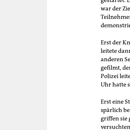
gestartet. 
war der Zi
Teilnehmer 
demonstrie
Erst der Kn
leitete da
anderen Se
gefilmt, d
Polizei lei
Uhr hatte s
Erst eine 
spärlich b
griffen sie
versuchte