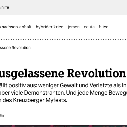
 hilfe
n sachsen-anhalt
hybrider krieg
jemen
ceuta
hitze
assene Revolution
ausgelassene Revolution
fällt positiv aus: weniger Gewalt und Verletzte als i
 aber viele Demonstranten. Und jede Menge Beweg
 des Kreuzberger Myfests.
Uhr