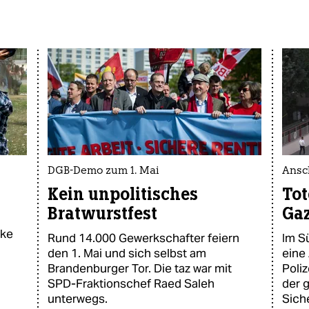
DGB-Demo zum 1. Mai
Ansch
Kein unpolitisches
Tot
Bratwurstfest
Ga
rke
Rund 14.000 Gewerkschafter feiern
Im S
den 1. Mai und sich selbst am
eine
Brandenburger Tor. Die taz war mit
Poliz
SPD-Fraktionschef Raed Saleh
der 
unterwegs.
Sich