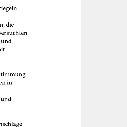
riegeln
, die
 versuchten
n und
it
bstimmung
en in
n und
Anschläge