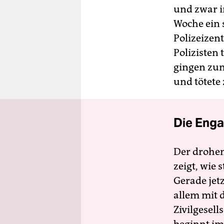
und zwar i
Woche ein s
Polizeizen
Polizisten 
gingen zum
und tötete
Die Enga
Der drohe
zeigt, wie
Gerade jet
allem mit d
Zivilgesell