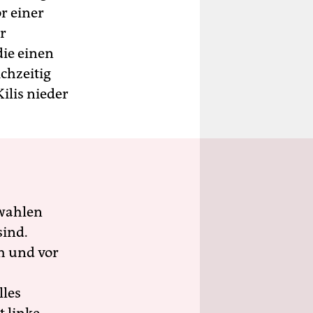
r einer
r
die einen
ichzeitig
ilis nieder
wahlen
sind.
h und vor
lles