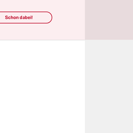
ich den
ten dorthin
Schon dabei!