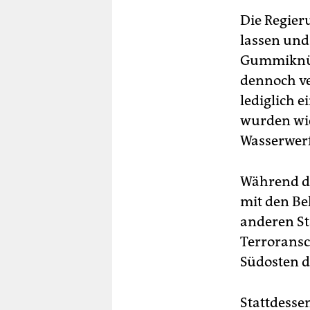
Die Regieru
lassen und
Gummiknüpp
dennoch ve
lediglich 
wurden wie 
Wasserwerf
Während d
mit den B
anderen S
Terroransc
Südosten d
Stattdesse