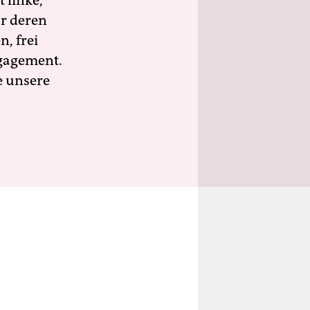
 linke,
ür deren
n, frei
ngagement.
e unsere