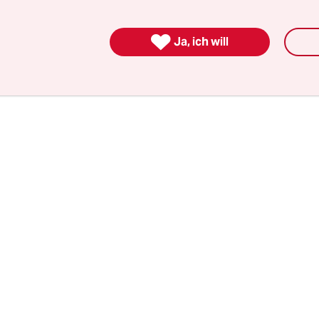
en gesperrt hatte, wollten die Gewerkschaften s
n Ort der Stadt nicht nehmen lassen und versuch

gen.
Ja, ich will