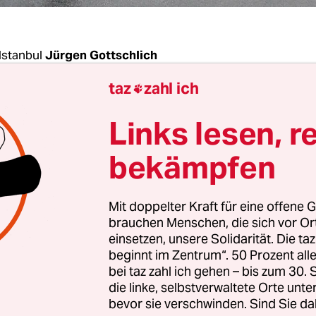
Istanbul
Jürgen Gottschlich
taz
zahl ich

 in den vergangenen Jahren gibt es in der Türkei
Links lesen, r
en 1. Mai nur wenige Auseinandersetzungen zwi
ten und Polizei. Das liegt vor allem daran, dass 
bekämpfen
ften in diesem Jahr aus Angst vor Terroranschl
 haben, ihre zentrale Veranstaltung nicht am T
Mit doppelter Kraft für eine offene G
, sondern in Bakirköy, einem westlichen Vorort
brauchen Menschen, die sich vor O
.
einsetzen, unsere Solidarität. Die ta
beginnt im Zentrum“. 50 Prozent a
bei taz zahl ich gehen – bis zum 30
zten Jahren war es wiederholt zu heftigen Kämpf
die linke, selbstverwaltete Orte unte
tz gekommen. Obwohl die Regierung den Platz f
bevor sie verschwinden. Sind Sie da