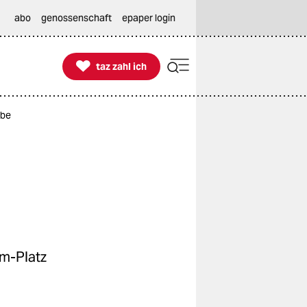
abo
genossenschaft
epaper login

taz zahl ich
taz zahl ich
mbe
im-Platz