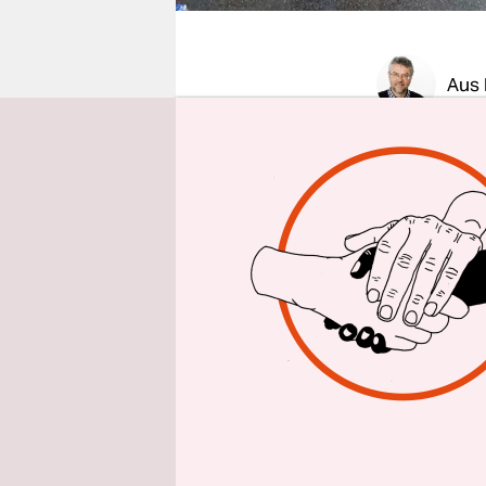
epaper login
Aus 
Anders als
diesjährig
Demonstran
Gewerkscha
zugestimmt
im Zentrum
abzuhalten
In den let
Taksim-Pla