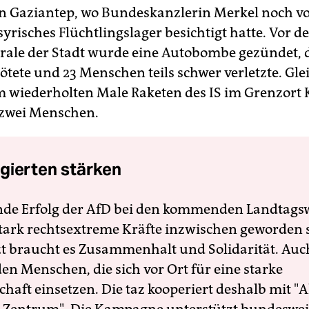
n Gaziantep, wo Bundeskanzlerin Merkel noch vo
yrisches Flüchtlingslager besichtigt hatte. Vor de
trale der Stadt wurde eine Autobombe gezündet, 
tötete und 23 Menschen teils schwer verletzte. Gle
 wiederholten Male Raketen des IS im Grenzort K
 zwei Menschen.
gierten stärken
nde Erfolg der AfD bei den kommenden Landtags
 stark rechtsextreme Kräfte inzwischen geworden 
zt braucht es Zusammenhalt und Solidarität. Auc
en Menschen, die sich vor Ort für eine starke
schaft einsetzen. Die taz kooperiert deshalb mit "A