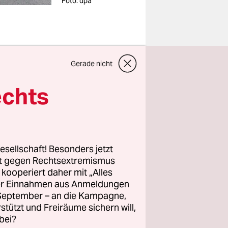
Foto: dpa
Gerade nicht
 zum
echts
schen
die
ägen
aksim-Platz
esellschaft! Besonders jetzt
rt gegen Rechtsextremismus
z kooperiert daher mit „Alles
ller Einnahmen aus Anmeldungen
. September – an die Kampagne,
en um den
rstützt und Freiräume sichern will,
ür
bei?