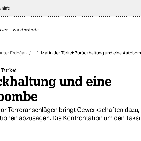
 hilfe
sser
waldbrände
unter Erdoğan
1. Mai in der Türkei: Zurückhaltung und eine Autobo
 Türkei
ckhaltung und eine
bombe
vor Terroranschlägen bringt Gewerkschaften dazu,
ionen abzusagen. Die Konfrontation um den Taks