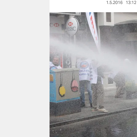
berlin
1.5.2016
13:12
nord
wahrheit
verlag
verlag
veranstaltungen
shop
fragen & hilfe
unterstützen
abo
genossenschaft