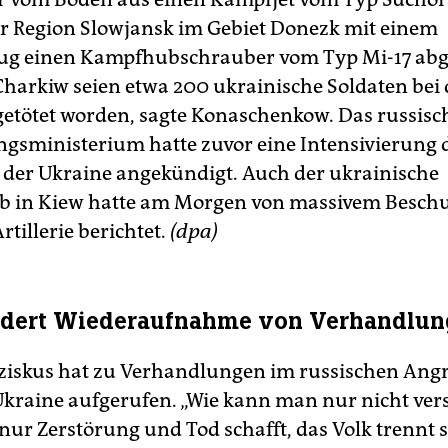
er Region Slowjansk im Gebiet Donezk mit einem
eug einen Kampfhubschrauber vom Typ Mi-17 abg
Charkiw seien etwa 200 ukrainische Soldaten bei
getötet worden, sagte Konaschenkow. Das russisc
ngsministerium hatte zuvor eine Intensivierung 
n der Ukraine angekündigt. Auch der ukrainische
b in Kiew hatte am Morgen von massivem Beschu
rtillerie berichtet.
(dpa)
ordert Wiederaufnahme von Verhandlu
ziskus hat zu Verhandlungen im russischen Angr
Ukraine aufgerufen. „Wie kann man nur nicht ver
nur Zerstörung und Tod schafft, das Volk trennt 