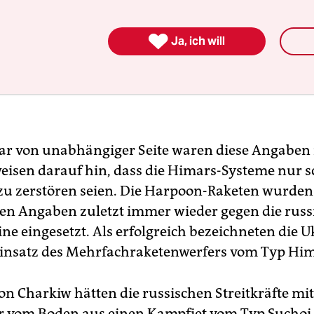

Ja, ich will
r von unabhängiger Seite waren diese Angaben 
eisen darauf hin, dass die Himars-Systeme nur 
zu zerstören seien. Die Harpoon-Raketen wurden
en Angaben zuletzt immer wieder gegen die russ
ne eingesetzt. Als erfolgreich bezeichneten die U
insatz des Mehrfachraketenwerfers vom Typ Him
on Charkiw hätten die russischen Streitkräfte mit
 vom Boden aus einen Kampfjet vom Typ Suchoi