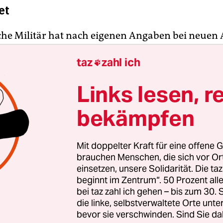
et
che Militär hat nach eigenen Angaben bei neuen 
aine zahlreiche von den USA und anderen Nato-S
taz
zahl ich

 Waffen zerstört. In Odessa am Schwarzen Meer sei
n-Raketen und im Gebiet Donezk ein von den U
Links lesen, r
r Mehrfachraketenwerfer vom Typ Himars vernich
ilte der Sprecher der russischen Verteidigungsmi
bekämpfen
chenkow, am Sonntag in seinem täglichen Briefin
Mit doppelter Kraft für eine offene G
brauchen Menschen, die sich vor O
einsetzen, unsere Solidarität. Die ta
beginnt im Zentrum“. 50 Prozent a
bei taz zahl ich gehen – bis zum 30
die linke, selbstverwaltete Orte unte
bevor sie verschwinden. Sind Sie da