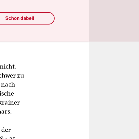
Schon dabei!
nicht.
schwer zu
 nach
ische
krainer
ars.
 der
 Su-25