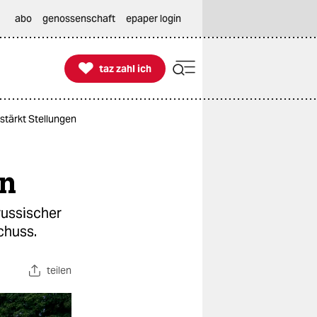
abo
genossenschaft
epaper login

taz zahl ich
taz zahl ich
stärkt Stellungen
en
russischer
chuss.
teilen