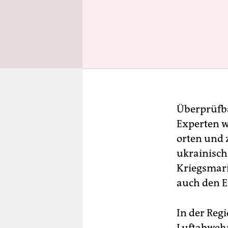
Überprüfba
Experten w
orten und 
ukrainisch
Kriegsmari
auch den E
In der Regi
Luftabwehr