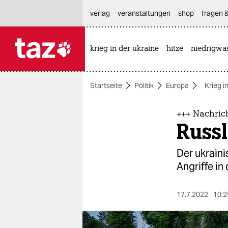
hautnavigation anspringen
hauptinhalt anspringen
footer anspringen
verlag
veranstaltungen
shop
fragen &
krieg in der ukraine
hitze
niedrigwa

taz zahl ich
taz zahl ich
Startseite
Politik
Europa
Krieg i
themen
politik
+++ Nachric
Russl
öko
Der ukrain
gesellschaft
Angriffe in
kultur
17.7.2022
10:2
sport