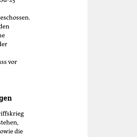
eschossen.
 den
he
der
ss vor
ngen
iffskrieg
stehen,
sowie die