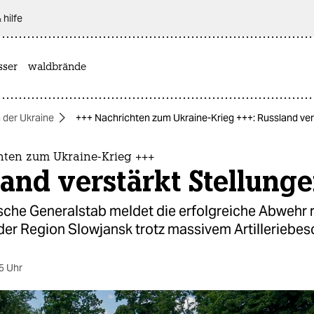
 hilfe
sser
waldbrände
n der Ukraine
+++ Nachrichten zum Ukraine-Krieg +++: Russland ver
hten zum Ukraine-Krieg +++
and verstärkt Stellung
ische Generalstab meldet die erfolgreiche Abwehr 
 der Region Slowjansk trotz massivem Artilleriebes
5 Uhr