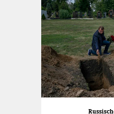
berlin
nord
wahrheit
verlag
verlag
veranstaltungen
shop
fragen & hilfe
unterstützen
abo
genossenschaft
Russisch