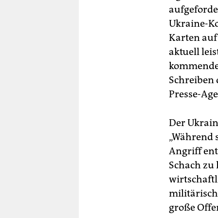
aufgeforde
Ukraine-Ko
Karten auf
aktuell le
kommenden 
Schreiben 
Presse-Agen
Der Ukrain
„Während s
Angriff en
Schach zu 
wirtschaft
militärisch
große Offe