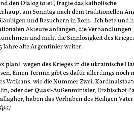
d den Dialog tötet“, fragte das katholische
rhaupt am Sonntag nach dem traditionellen An
Gläubigen und Besuchern in Rom. „Ich bete und ho
nationalen Akteure anfangen, die Verhandlungen
unehmen und nicht die Sinnlosigkeit des Kriege
5 Jahre alte Argentinier weiter.
ex plant, wegen des Krieges in die ukrainische Ha
isen. Einen Termin gibt es dafür allerdings noch 
des Vatikans, wie die Nummer Zwei, Kardinalstaat
olin, oder der Quasi-Außenminister, Erzbischof P
allagher, haben das Vorhaben des Heiligen Vaters
dpa)