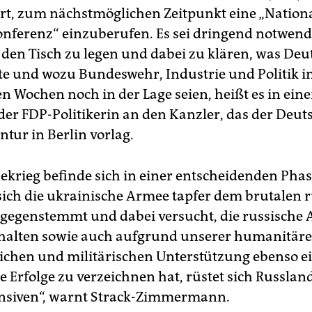
rt, zum nächstmöglichen Zeitpunkt eine „Nation
nferenz“ einzuberufen. Es sei dringend notwendi
 den Tisch zu legen und dabei zu klären, was De
iste und wozu Bundeswehr, Industrie und Politik i
Wochen noch in der Lage seien, heißt es in ein
der FDP-Politikerin an den Kanzler, das der Deut
tur in Berlin vorlag.
ekrieg befinde sich in einer entscheidenden Phas
ich die ukrainische Armee tapfer dem brutalen 
tgegenstemmt und dabei versucht, die russische 
halten sowie auch aufgrund unserer humanitäre
lichen und militärischen Unterstützung ebenso e
e Erfolge zu verzeichnen hat, rüstet sich Russland
nsiven“, warnt Strack-Zimmermann.