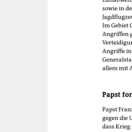
sowie in d
Jagdflugz
Im Gebiet 
Angriffen 
Verteidigu
Angriffe i
Generalsta
allem mit A
Papst f
Papst Fran
gegen die 
dass Krieg 