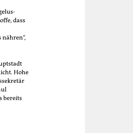
gelus-
ffe, dass
s nähren“,
uptstadt
nicht. Hohe
ssekretär
aul
 bereits