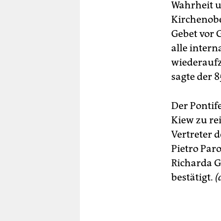
Wahrheit un
Kirchenobe
Gebet vor 
alle inter
wiederaufz
sagte der 8
Der Pontif
Kiew zu re
Vertreter 
Pietro Par
Richarda G
bestätigt.
(