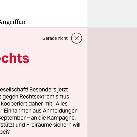
Angriffen
taaten
Gerade nicht
 ein Depot
SA
echts
tet
nisteriums,
g mit.
esellschaft! Besonders jetzt
rt gegen Rechtsextremismus
z kooperiert daher mit „Alles
ller Einnahmen aus Anmeldungen
. September – an die Kampagne,
rstützt und Freiräume sichern will,
bei?