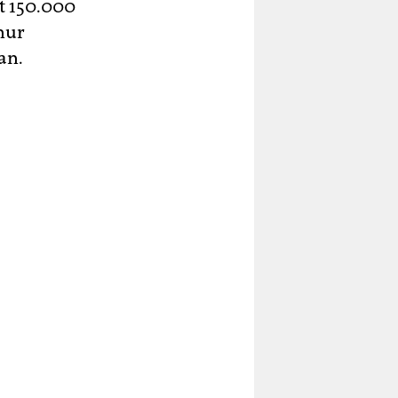
st 150.000
nur
an.