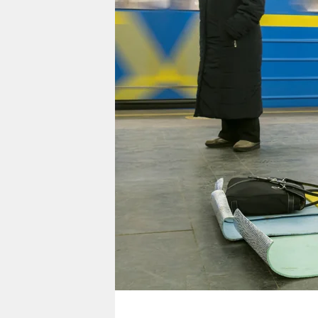
berlin
nord
wahrheit
verlag
verlag
veranstaltungen
shop
fragen & hilfe
unterstützen
abo
genossenschaft