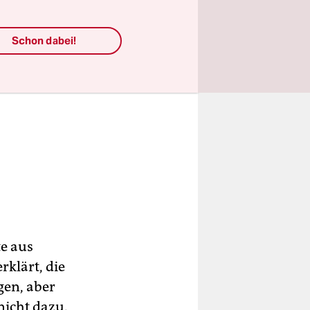
Schon dabei!
te aus
rklärt, die
gen, aber
nicht dazu.