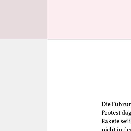
Die Führun
Protest da
Rakete sei
nicht in d