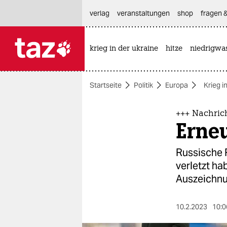
hautnavigation anspringen
hauptinhalt anspringen
footer anspringen
verlag
veranstaltungen
shop
fragen &
krieg in der ukraine
hitze
niedrigwa

taz zahl ich
taz zahl ich
Startseite
Politik
Europa
Krieg i
themen
politik
+++ Nachric
Erneu
öko
Russische 
gesellschaft
verletzt h
Auszeichnu
kultur
sport
10.2.2023
10:0