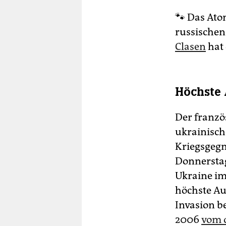
🐾 Das Ato
russischen
Clasen
hat 
Höchste 
Der franzö
ukrainisch
Kriegsgegn
Donnerstag
Ukraine im
höchste Au
Invasion b
2006
vom 