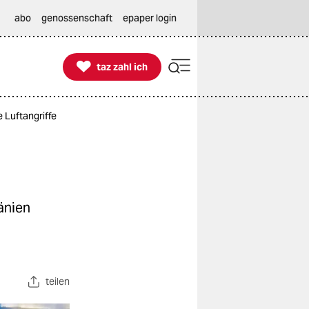
abo
genossenschaft
epaper login

taz zahl ich
taz zahl ich
 Luftangriffe
änien
teilen