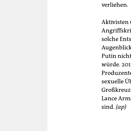
verliehen.
Aktivisten
Angriffskr
solche Ent
Augenblick
Putin nich
würde. 201
Produzente
sexuelle Ü
Großkreuzt
Lance Arms
sind.
(ap)