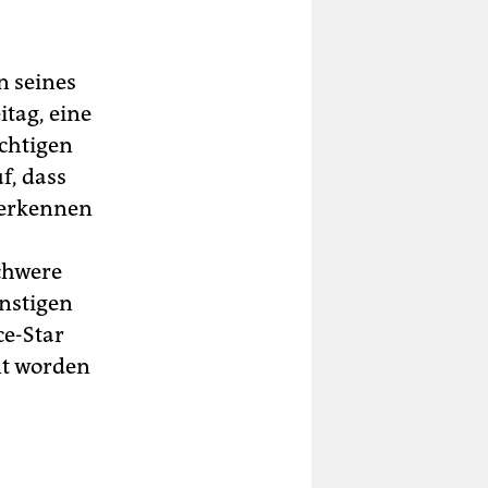
n seines
tag, eine
ichtigen
f, dass
berkennen
-
chwere
instigen
ce-Star
nt worden