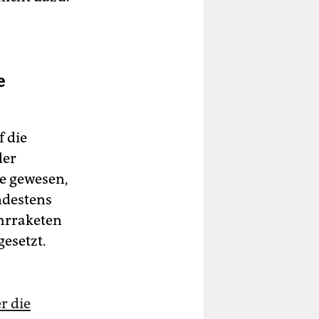
e
 die
der
ne gewesen,
ndestens
ehrraketen
esetzt.
r die