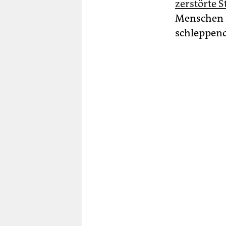
zerstörte 
Menschen 
schleppend