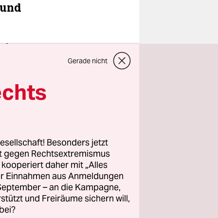
 und
schen
n Luftraum
Gerade nicht
ber-
echts
m
uschnyj.
esellschaft! Besonders jetzt
ftwaffe mit
rt gegen Rechtsextremismus
aketen
z kooperiert daher mit „Alles
bevölkerung
ller Einnahmen aus Anmeldungen
. September – an die Kampagne,
rstützt und Freiräume sichern will,
bei?