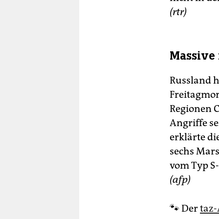
(rtr)
Massive 
Russland h
Freitagmor
Regionen C
Angriffe s
erklärte d
sechs Mars
vom Typ S-
(afp)
🐾 Der
taz-