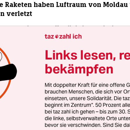
e Raketen haben Luftraum von Moldau
 verletzt
uen russischen Angriffswelle haben nach ukraini
taz
zahl ich
wei Raketen den rumänischen und moldawische

. Zwei vom Schwarzen Meer aus abgefeuerte Kali
Links lesen, r
ien erst in den Luftraum der Republik Moldau
gen und hätten dann den rumänischen Luftrau
bekämpfen
, bevor sie in die Ukraine gelangt seien, sagt der
shaber der ukrainischen Streitkräfte, Walerij Sal
Mit doppelter Kraft für eine offene G
g „Ukrainska Prawda“ zitierte den Sprecher der Lu
brauchen Menschen, die sich vor O
, die Ukraine habe die Möglichkeit gehabt, die R
einsetzen, unsere Solidarität. Die ta
n, habe dies aber nicht getan, weil sie die Zivil
beginnt im Zentrum“. 50 Prozent a
bei taz zahl ich gehen – bis zum 30
 nicht habe gefährden wollen.
die linke, selbstverwaltete Orte unte
bevor sie verschwinden. Sind Sie da