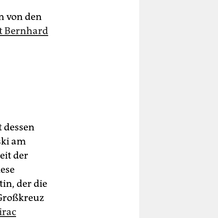
n von den
t Bernhard
t dessen
ski am
eit der
iese
in, der die
 Großkreuz
irac