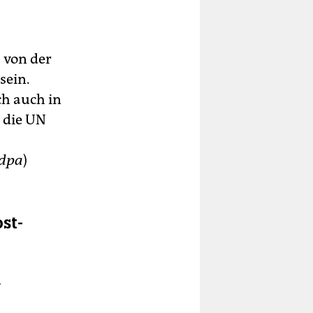
, von der
sein.
ch auch in
 die UN
dpa
)
st-
n