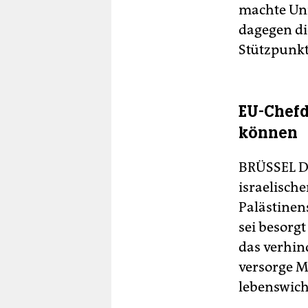
machte Uni
dagegen di
Stützpunkt
EU-Chefd
können
BRÜSSEL
D
israelisch
Palästinen
sei besorg
das verhin
versorge M
lebenswich