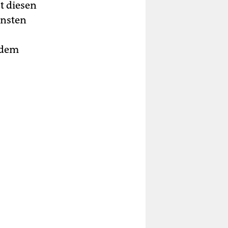
t diesen
unsten
 dem