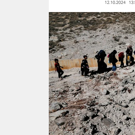
berlin
12.10.2024
13:
nord
wahrheit
verlag
verlag
veranstaltungen
shop
fragen & hilfe
unterstützen
abo
genossenschaft