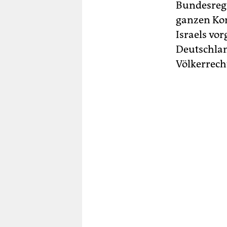
Bundesregi
ganzen Kon
Israels v
Deutschla
Völkerrech