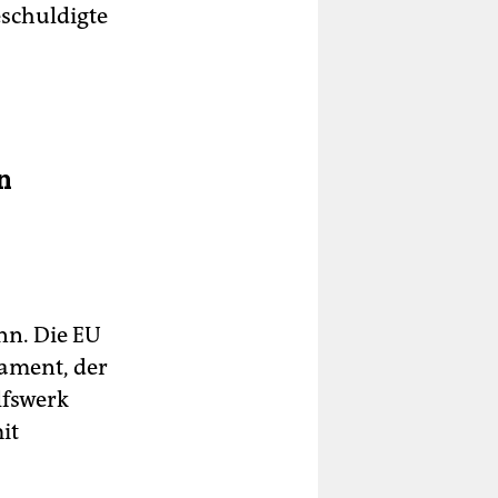
eschuldigte
-
n
nn. Die EU
lament, der
lfswerk
it