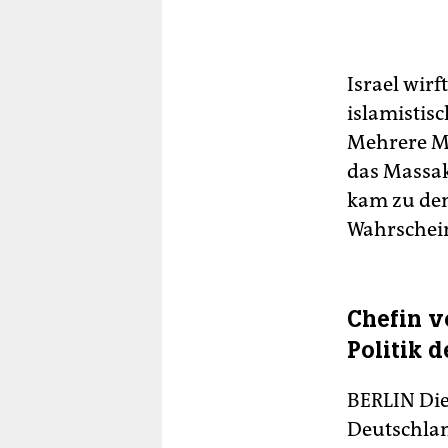
Israel wirf
islamistis
Mehrere Mit
das Massak
kam zu dem 
Wahrscheinl
Chefin v
Politik 
BERLIN
Die
Deutschlan