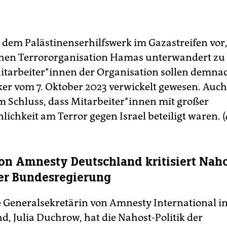
t dem Palästinenserhilfswerk im Gazastreifen vor
chen Terrororganisation Hamas unterwandert zu 
­ar­bei­te­r*in­nen der Organisation sollen demna
er vom 7. Oktober 2023 verwickelt gewesen. Auch
Schluss, dass Mit­ar­bei­te­r*in­nen mit großer
ichkeit am Terror gegen Israel beteiligt waren. (
on Amnesty Deutschland kritisiert Naho
der Bundesregierung
 Generalsekretärin von Amnesty International i
d, Julia Duchrow, hat die Nahost-Politik der