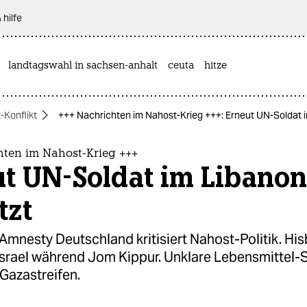
 hilfe
landtagswahl in sachsen-anhalt
ceuta
hitze
-Konflikt
+++ Nachrichten im Nahost-Krieg +++: Erneut UN-Soldat i
hten im Nahost-Krieg +++
ut UN-Soldat im Libanon
tzt
Amnesty Deutschland kritisiert Nahost-Politik. His
Israel während Jom Kippur. Unklare Lebensmittel-S
Gazastreifen.