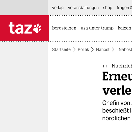
hautnavigation anspringen
hauptinhalt anspringen
footer anspringen
verlag
veranstaltungen
shop
fragen &
bergsteigen
usa unter trump
katzen

taz zahl ich
taz zahl ich
Startseite
Politik
Nahost
Nahost
themen
politik
+++ Nachric
Erne
öko
verle
gesellschaft
Chefin von 
kultur
beschießt 
nördlichen 
sport