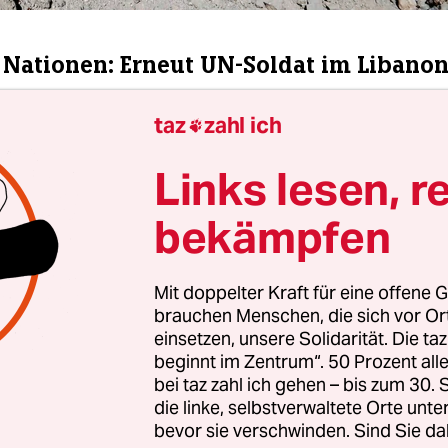
 Nationen: Erneut UN-Soldat im Libanon
artier der UN-Mission Unifil im Libanon ist na
taz
zahl ich

neut ein UN-Soldat durch Beschuss verletzt word
Links lesen, r
er nicht, woher der Beschuss kam“, teilte Unifil m
ldat sei am Hauptquartier in Nakura im Grenzge
bekämpfen
 Schüssen getroffen wurden wegen „laufender mil
n der Nähe“. Dem Soldaten sei im Krankenhaus ei
rden und sein Zustand sei stabil.
Mit doppelter Kraft für eine offene G
brauchen Menschen, die sich vor O
einsetzen, unsere Solidarität. Die ta
beginnt im Zentrum“. 50 Prozent a
bei taz zahl ich gehen – bis zum 30
die linke, selbstverwaltete Orte unte
bevor sie verschwinden. Sind Sie da