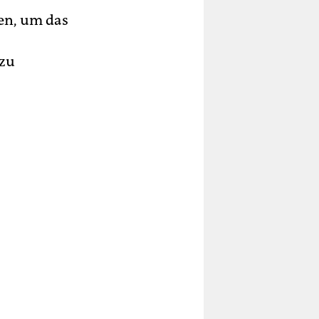
gen, um das
 zu