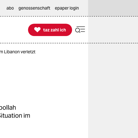
abo
genossenschaft
epaper login

taz zahl ich
taz zahl ich
m Libanon verletzt
bollah
ituation im