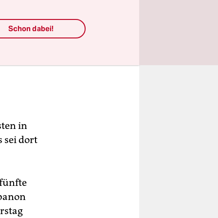
Schon dabei!
ten in
 sei dort
 fünfte
ibanon
rstag