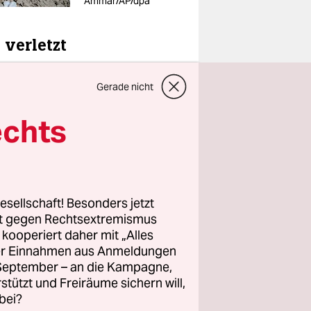
Ammar/AP/dpa
 verletzt
ch deren
Gerade nicht
en. „Wir
echts
it. Der
biet mit
itärischer
ne Kugel
esellschaft! Besonders jetzt
rt gegen Rechtsextremismus
z kooperiert daher mit „Alles
ller Einnahmen aus Anmeldungen
. September – an die Kampagne,
rstützt und Freiräume sichern will,
bei?