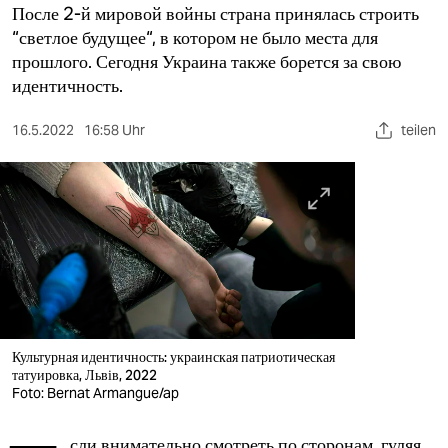
berlin
После 2-й мировой войны страна принялась строить
“светлое будущее“, в котором не было места для
nord
прошлого. Сегодня Украина также борется за свою
идентичность.
wahrheit
16.5.2022
16:58 Uhr
teilen
verlag
verlag
veranstaltungen
shop
fragen & hilfe
unterstützen
Культурная идентичность: украинская патриотическая
abo
татуировка, Львів, 2022
Foto: Bernat Armangue/ap
genossenschaft
сли внимательно смотреть по сторонам, гуляя