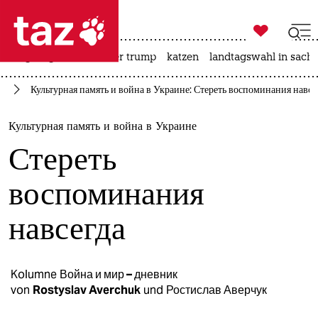

taz zahl ich
bergsteigen
usa unter trump
katzen
landtagswahl in sachs

taz zahl ich
ne
Культурная память и война в Украине: Стереть воспоминания навсе
taz zahl ich
themen
Культурная память и война в Украине
Стереть
politik
воспоминания
öko
навсегда
gesellschaft
kultur
Kolumne
Война и мир – дневник
sport
von
Rostyslav Averchuk
und
Ростислав Аверчук