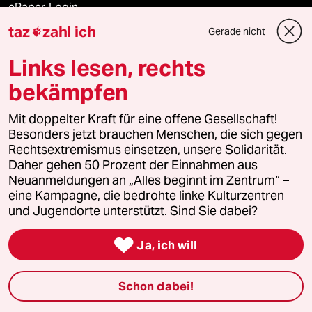
ePaper Login
taz
zahl ich
Gerade nicht

Downloads für Abonnierende
Links lesen, rechts
bekämpfen
© 2026 taz Verlags und Vertriebs GmbH
Mit doppelter Kraft für eine offene Gesellschaft!
Alle Rechte vorbehalten. Bei rechtlichen Fragen oder für Genehmigungen
wenden Sie sich bitte an
lizenzen@taz.de
Besonders jetzt brauchen Menschen, die sich gegen
Rechtsextremismus einsetzen, unsere Solidarität.
Daher gehen 50 Prozent der Einnahmen aus
Feedback
Redaktionsstatut
Kommune-Richtlinien
KI-
Neuanmeldungen an „Alles beginnt im Zentrum“ –
eine Kampagne, die bedrohte linke Kulturzentren
Leitlinie
Informant
Datenschutz
Impressum
AGB
und Jugendorte unterstützt. Sind Sie dabei?
Seitenwende
Einwilligungen widerrufen (Ads)

Ja, ich will
Schon dabei!