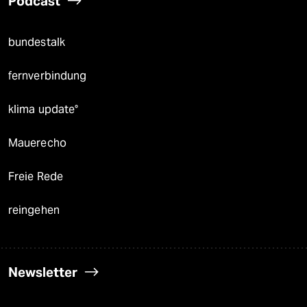
Podcast
bundestalk
fernverbindung
klima update°
Mauerecho
Freie Rede
reingehen
Newsletter