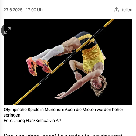
berlin
27.6.2025
17:00 Uhr
teilen
nord
wahrheit
verlag
verlag
veranstaltungen
shop
fragen & hilfe
unterstützen
Olympische Spiele in München: Auch die Mieten würden höher
abo
springen
Foto: Jiang Han/Xinhua via AP
genossenschaft