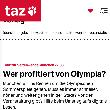

taz zahl ich
verlag

taz zahl ich
taz zahl ich
übersicht
jobs
newsletter
presse
seitenwende
veranstaltun
themen
politik
Tour zur Seitenwende München 27.06.
öko
Wer profitiert von Olympia?
gesellschaft
München will ins Rennen um die Olympischen
kultur
Sommerspiele gehen. Muss es immer schneller,
höher und weiter gehen in der Stadt? Vor der
sport
Veranstaltung gibt's Hilfe beim Umstieg aufs digitale
Lesen.