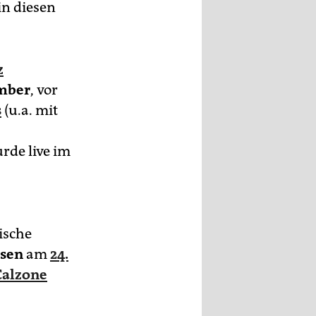
in diesen
z
ember
, vor
s
(u.a. mit
rde live im
ische
sen
am
24.
Calzone