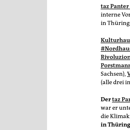
taz Panter
interne Vo
in Thürin
Kulturhau
#Nordhau
Rivoluzion
Porstmann
Sachsen),
(alle drei 
Der
taz Pa
war er unt
die Klimak
in Thürin