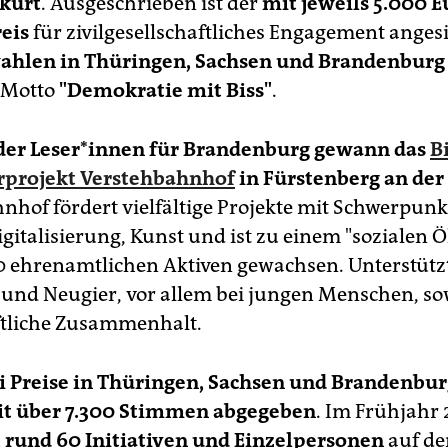
ekürt
. Ausgeschrieben ist der
mit jeweils 5.000 E
reis
für zivilgesellschaftliches Engagement angesi
ahlen in Thüringen, Sachsen und Brandenburg
 Motto
"Demokratie mit Biss"
.
 der Leser*innen für Brandenburg gewann das
B
rprojekt Verstehbahnhof
in Fürstenberg an der
nhof fördert vielfältige Projekte mit Schwerpunk
igitalisierung, Kunst und ist zu einem "sozialen 
0 ehrenamtlichen Aktiven gewachsen. Unterstütz
t und Neugier, vor allem bei jungen Menschen, so
ftliche Zusammenhalt.
i Preise in Thüringen, Sachsen und Brandenbur
t über 7.300 Stimmen abgegeben
. Im Frühjahr
h
rund 60 Initiativen und Einzelpersonen
auf d