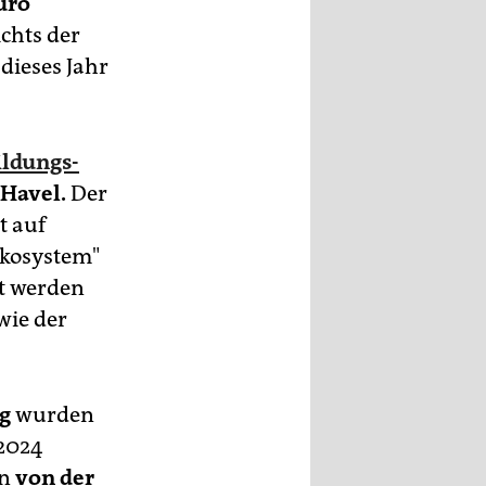
uro
chts der
dieses Jahr
ildungs-
 Havel.
Der
t auf
Ökosystem"
t werden
wie der
g
wurden
 2024
en
von der