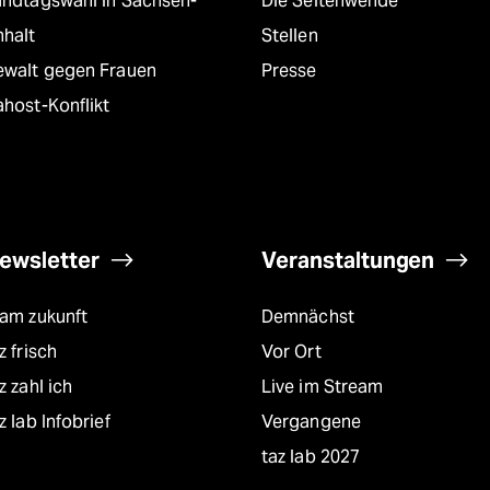
andtagswahl in Sachsen-
Die Seitenwende
nhalt
Stellen
ewalt gegen Frauen
Presse
host-Konflikt
ewsletter
Veranstaltungen
eam zukunft
Demnächst
z frisch
Vor Ort
z zahl ich
Live im Stream
z lab Infobrief
Vergangene
taz lab 2027