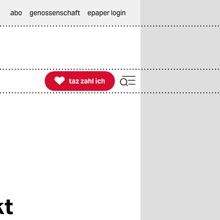
abo
genossenschaft
epaper login

taz zahl ich
taz zahl ich
kt