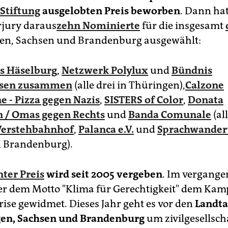
 Stiftung
ausgelobten Preis beworben
. Dann hat
rjury daraus
zehn Nominierte
für die insgesamt
gen, Sachsen und Brandenburg ausgewählt:
s Häselburg
,
Netzwerk Polylux
und
Bündnis
sen zusammen
(alle drei in Thüringen),
Calzone
e - Pizza gegen Nazis
,
SISTERS of Color
,
Donata
 / Omas gegen Rechts
und
Banda Comunale
(all
Verstehbahnhof
,
Palanca e.V.
und
Sprachwande
in Brandenburg).
nter Preis
wird seit 2005 vergeben
. Im vergange
er dem Motto "Klima für Gerechtigkeit" dem Kam
rise gewidmet. Dieses Jahr geht es vor den
Landt
gen, Sachsen und Brandenburg
um zivilgesellsch