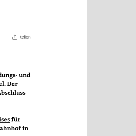
teilen
ldungs- und
l. Der
Abschluss
ises
für
ahnhof in