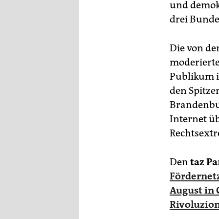
und demokr
drei Bunde
Die von de
moderierte
Publikum 
den Spitze
Brandenbu
Internet ü
Rechtsext
Den
taz Pa
Fördernet
August in
Rivoluzion