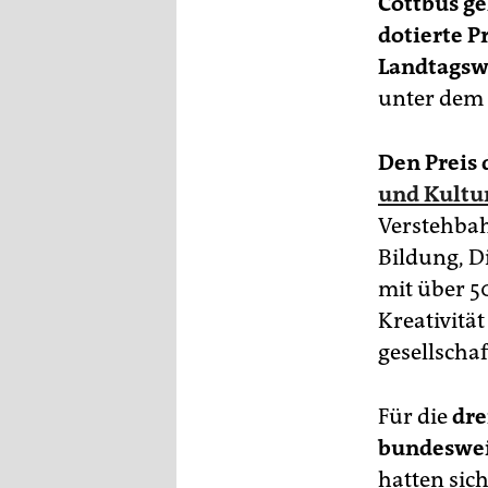
Cottbus g
epaper login
dotierte P
Landtagsw
unter dem
Den Preis
und Kultu
Verstehbah
Bildung, D
mit über 5
Kreativitä
gesellscha
Für die
dre
bundeswei
hatten sic