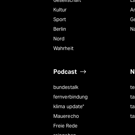
Gesellschaft
L
Kultur
A
Sport
G
Berlin
Na
Nord
Wahrheit
Podcast
N
bundestalk
t
fernverbindung
ta
klima update°
ta
Mauerecho
ta
Freie Rede