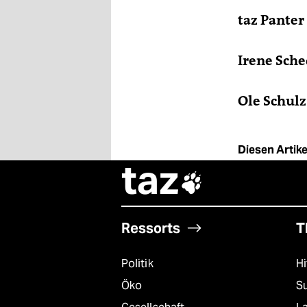
taz Panter
Irene Sch
Ole Schulz
Diesen Artikel
taz

Ressorts
T
Politik
Hi
Öko
S