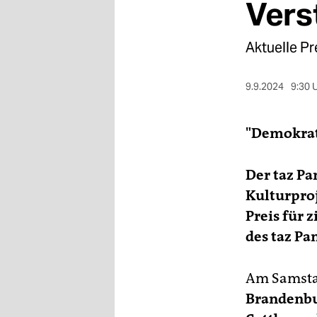
berlin
Vers
nord
Aktuelle Pr
wahrheit
9.9.2024
9:30 
verlag
verlag
"Demokrat
veranstaltungen
Der taz Pa
shop
Kulturproj
fragen & hilfe
Preis für 
unterstützen
des taz Pa
abo
Am Samsta
genossenschaft
Brandenb