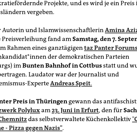
atiefördernde Projekte, und es wird je ein Preis 
sländern vergeben.
r Autorin und Islamwissenschaftlerin
Amina Azi
 Preisverleihung fand am
Samstag, den 7. Sept
im Rahmen eines ganztägigen
taz Panter Forum
nkandidat*innen der demokratischen Parteien
rgs) im
Bunten Bahnhof in Cottbus
statt und wu
bertragen. Laudator war der Journalist und
remismus-Experte
Andreas Speit
.
nter Preis in Thüringen
gewann das antifaschist
zwerk Polylux
am
23. Juni in Erfurt
, den für
Sach
 Chemnitz
das selbstverwaltete Küchenkollektiv
"
e - Pizza gegen Nazis"
.